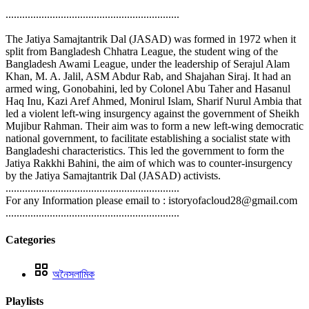
...............................................................
The Jatiya Samajtantrik Dal (JASAD) was formed in 1972 when it
split from Bangladesh Chhatra League, the student wing of the
Bangladesh Awami League, under the leadership of Serajul Alam
Khan, M. A. Jalil, ASM Abdur Rab, and Shajahan Siraj. It had an
armed wing, Gonobahini, led by Colonel Abu Taher and Hasanul
Haq Inu, Kazi Aref Ahmed, Monirul Islam, Sharif Nurul Ambia that
led a violent left-wing insurgency against the government of Sheikh
Mujibur Rahman. Their aim was to form a new left-wing democratic
national government, to facilitate establishing a socialist state with
Bangladeshi characteristics. This led the government to form the
Jatiya Rakkhi Bahini, the aim of which was to counter-insurgency
by the Jatiya Samajtantrik Dal (JASAD) activists.
...............................................................
For any Information please email to : istoryofacloud28@gmail.com
...............................................................
Categories
অনৈসলামিক
Playlists