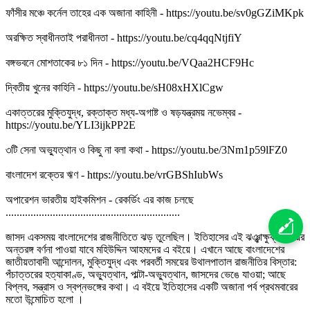
ফাঁসীর মঞ্চে কর্নেল তাহের এক অজানা কাহিনী - https://youtu.be/sv0gGZiMKpk
অরক্ষিত স্বাধীনতাই পরাধীনতা - https://youtu.be/cq4qqNtjfiY
বঙ্গভবনে মোশতাকের ৮১ দিন - https://youtu.be/VQaa2HCF9Hc
দ্বিতীয় খুনের কাহিনি - https://youtu.be/sH08xHXlCgw
একাত্তরের মুক্তিযুদ্ধ, রক্তাক্ত মধ্য-অগাষ্ট ও ষড়যন্ত্রময় নভেম্বর -
https://youtu.be/YLI3ijkPP2E
৩টি সেনা অভ্যুত্থান ও কিছু না বলা কথা - https://youtu.be/3Nm1p59lFZ0
বাংলাদেশ রক্তের ঋণ - https://youtu.be/vrGBShIubWs
অপারেশন ভারতীয় হাইকমিশন - রেকর্ডিং এর কাজ চলছে
...............................................................
জাসদ একসময় বাংলাদেশের রাজনীতিতে ঝড় তুলেছিল। ইতিহাসের এই ঝঞ্ঝাক্ষুব্ধ সময়ের
অন্তরঙ্গ বর্ণনা পাওয়া যাবে মহিউদ্দিন আহমদের এ বইয়ে। এখানে আছে বাংলাদেশের
জাতীয়তাবাদী আন্দোলন, মুক্তিযুদ্ধ এবং পরবর্তী সময়ের উথালপাতাল রাজনীতির বিস্তার:
পঁচাত্তরের হত্যাকাণ্ড, অভ্যুত্থান, পাল্টা-অভ্যুত্থান, জাসদের ভেঙে যাওয়া; আছে
বিপ্লব, সন্ত্রাস ও স্বপ্নভঙ্গের কথা। এ বইয়ে ইতিহাসের একটি অজানা পর্ব প্রথমবারের
মতো উন্মোচিত হলো ।