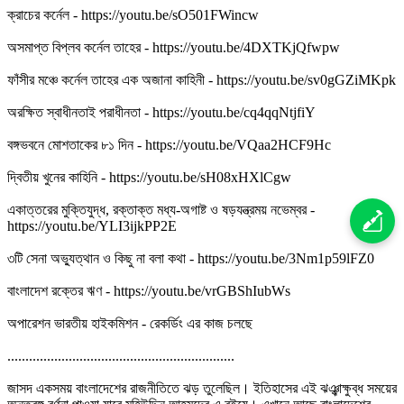
ক্রাচের কর্নেল - https://youtu.be/sO501FWincw
অসমাপ্ত বিপ্লব কর্নেল তাহের - https://youtu.be/4DXTKjQfwpw
ফাঁসীর মঞ্চে কর্নেল তাহের এক অজানা কাহিনী - https://youtu.be/sv0gGZiMKpk
অরক্ষিত স্বাধীনতাই পরাধীনতা - https://youtu.be/cq4qqNtjfiY
বঙ্গভবনে মোশতাকের ৮১ দিন - https://youtu.be/VQaa2HCF9Hc
দ্বিতীয় খুনের কাহিনি - https://youtu.be/sH08xHXlCgw
একাত্তরের মুক্তিযুদ্ধ, রক্তাক্ত মধ্য-অগাষ্ট ও ষড়যন্ত্রময় নভেম্বর -
https://youtu.be/YLI3ijkPP2E
৩টি সেনা অভ্যুত্থান ও কিছু না বলা কথা - https://youtu.be/3Nm1p59lFZ0
বাংলাদেশ রক্তের ঋণ - https://youtu.be/vrGBShIubWs
অপারেশন ভারতীয় হাইকমিশন - রেকর্ডিং এর কাজ চলছে
...............................................................
জাসদ একসময় বাংলাদেশের রাজনীতিতে ঝড় তুলেছিল। ইতিহাসের এই ঝঞ্ঝাক্ষুব্ধ সময়ের