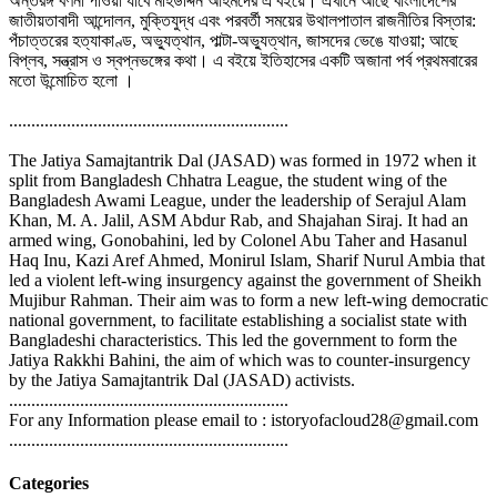
অন্তরঙ্গ বর্ণনা পাওয়া যাবে মহিউদ্দিন আহমদের এ বইয়ে। এখানে আছে বাংলাদেশের
জাতীয়তাবাদী আন্দোলন, মুক্তিযুদ্ধ এবং পরবর্তী সময়ের উথালপাতাল রাজনীতির বিস্তার:
পঁচাত্তরের হত্যাকাণ্ড, অভ্যুত্থান, পাল্টা-অভ্যুত্থান, জাসদের ভেঙে যাওয়া; আছে
বিপ্লব, সন্ত্রাস ও স্বপ্নভঙ্গের কথা। এ বইয়ে ইতিহাসের একটি অজানা পর্ব প্রথমবারের
মতো উন্মোচিত হলো ।
...............................................................
The Jatiya Samajtantrik Dal (JASAD) was formed in 1972 when it
split from Bangladesh Chhatra League, the student wing of the
Bangladesh Awami League, under the leadership of Serajul Alam
Khan, M. A. Jalil, ASM Abdur Rab, and Shajahan Siraj. It had an
armed wing, Gonobahini, led by Colonel Abu Taher and Hasanul
Haq Inu, Kazi Aref Ahmed, Monirul Islam, Sharif Nurul Ambia that
led a violent left-wing insurgency against the government of Sheikh
Mujibur Rahman. Their aim was to form a new left-wing democratic
national government, to facilitate establishing a socialist state with
Bangladeshi characteristics. This led the government to form the
Jatiya Rakkhi Bahini, the aim of which was to counter-insurgency
by the Jatiya Samajtantrik Dal (JASAD) activists.
...............................................................
For any Information please email to : istoryofacloud28@gmail.com
...............................................................
Categories