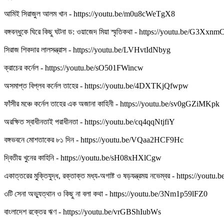
আমিই সিরাজুল আলম খান - https://youtu.be/m0u8cWeTgX8
বঙ্গবন্ধুকে ঘিরে কিছু ঘটনা ড: ওয়াজেদ মিয়া স্মৃতিকথা - https://youtu.be/G3X
সিরাজ শিকদার লালসন্ত্রাস - https://youtu.be/LVHvtIdNbyg
ক্রাচের কর্নেল - https://youtu.be/sO501FWincw
অসমাপ্ত বিপ্লব কর্নেল তাহের - https://youtu.be/4DXTKjQfwpw
ফাঁসীর মঞ্চে কর্নেল তাহের এক অজানা কাহিনী - https://youtu.be/sv0gGZiMKpk
অরক্ষিত স্বাধীনতাই পরাধীনতা - https://youtu.be/cq4qqNtjfiY
বঙ্গভবনে মোশতাকের ৮১ দিন - https://youtu.be/VQaa2HCF9Hc
দ্বিতীয় খুনের কাহিনি - https://youtu.be/sH08xHXlCgw
একাত্তরের মুক্তিযুদ্ধ, রক্তাক্ত মধ্য-অগাষ্ট ও ষড়যন্ত্রময় নভেম্বর - https://you
৩টি সেনা অভ্যুত্থান ও কিছু না বলা কথা - https://youtu.be/3Nm1p59lFZ0
বাংলাদেশ রক্তের ঋণ - https://youtu.be/vrGBShIubWs