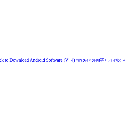
wnload Android Software (V+4)
আমাদের ওয়েবসাইট সচল রাখতে আমাদের অর্থ 