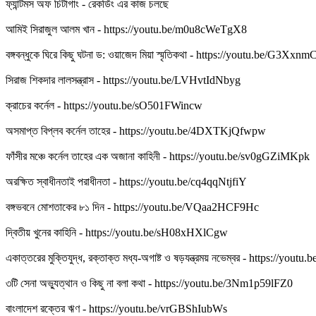
ফ্যান্টমস অফ চিটাগাং - রেকর্ডিং এর কাজ চলছে
আমিই সিরাজুল আলম খান - https://youtu.be/m0u8cWeTgX8
বঙ্গবন্ধুকে ঘিরে কিছু ঘটনা ড: ওয়াজেদ মিয়া স্মৃতিকথা - https://youtu.be/G3X
সিরাজ শিকদার লালসন্ত্রাস - https://youtu.be/LVHvtIdNbyg
ক্রাচের কর্নেল - https://youtu.be/sO501FWincw
অসমাপ্ত বিপ্লব কর্নেল তাহের - https://youtu.be/4DXTKjQfwpw
ফাঁসীর মঞ্চে কর্নেল তাহের এক অজানা কাহিনী - https://youtu.be/sv0gGZiMKpk
অরক্ষিত স্বাধীনতাই পরাধীনতা - https://youtu.be/cq4qqNtjfiY
বঙ্গভবনে মোশতাকের ৮১ দিন - https://youtu.be/VQaa2HCF9Hc
দ্বিতীয় খুনের কাহিনি - https://youtu.be/sH08xHXlCgw
একাত্তরের মুক্তিযুদ্ধ, রক্তাক্ত মধ্য-অগাষ্ট ও ষড়যন্ত্রময় নভেম্বর - https://you
৩টি সেনা অভ্যুত্থান ও কিছু না বলা কথা - https://youtu.be/3Nm1p59lFZ0
বাংলাদেশ রক্তের ঋণ - https://youtu.be/vrGBShIubWs