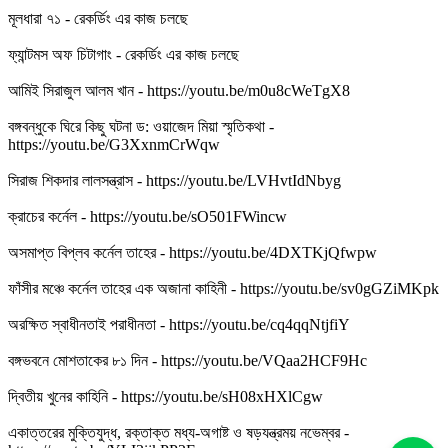
মূলধারা ৭১ - রেকর্ডিং এর কাজ চলছে
ফ্যান্টমস অফ চিটাগাং - রেকর্ডিং এর কাজ চলছে
আমিই সিরাজুল আলম খান - https://youtu.be/m0u8cWeTgX8
বঙ্গবন্ধুকে ঘিরে কিছু ঘটনা ড: ওয়াজেদ মিয়া স্মৃতিকথা -
https://youtu.be/G3XxnmCrWqw
সিরাজ শিকদার লালসন্ত্রাস - https://youtu.be/LVHvtIdNbyg
ক্রাচের কর্নেল - https://youtu.be/sO501FWincw
অসমাপ্ত বিপ্লব কর্নেল তাহের - https://youtu.be/4DXTKjQfwpw
ফাঁসীর মঞ্চে কর্নেল তাহের এক অজানা কাহিনী - https://youtu.be/sv0gGZiMKpk
অরক্ষিত স্বাধীনতাই পরাধীনতা - https://youtu.be/cq4qqNtjfiY
বঙ্গভবনে মোশতাকের ৮১ দিন - https://youtu.be/VQaa2HCF9Hc
দ্বিতীয় খুনের কাহিনি - https://youtu.be/sH08xHXlCgw
একাত্তরের মুক্তিযুদ্ধ, রক্তাক্ত মধ্য-অগাষ্ট ও ষড়যন্ত্রময় নভেম্বর -