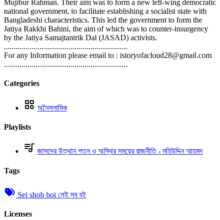
Mujibur Rahman. Their aim was to form a new left-wing democratic
national government, to facilitate establishing a socialist state with
Bangladeshi characteristics. This led the government to form the
Jatiya Rakkhi Bahini, the aim of which was to counter-insurgency
by the Jatiya Samajtantrik Dal (JASAD) activists.
...............................................................
For any Information please email to : istoryofacloud28@gmail.com
...............................................................
Categories
অনৈসলামিক
Playlists
জাসদের উত্থান পতন ও অস্থির সময়ের রাজনীতি - মহিউদ্দিন আহমদ
Tags
Sei shob boi সেই সব বই
Licenses