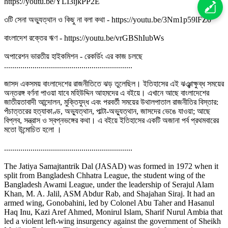
https://youtu.be/YLI3ijkPP2E
৩টি সেনা অভ্যুত্থান ও কিছু না বলা কথা - https://youtu.be/3Nm1p59lFZ0
বাংলাদেশ রক্তের ঋণ - https://youtu.be/vrGBShIubWs
অপারেশন ভারতীয় হাইকমিশন - রেকর্ডিং এর কাজ চলছে
...............................................................
জাসদ একসময় বাংলাদেশের রাজনীতিতে ঝড় তুলেছিল। ইতিহাসের এই ঝঞ্ঝাক্ষুব্ধ সময়ের
অন্তরঙ্গ বর্ণনা পাওয়া যাবে মহিউদ্দিন আহমদের এ বইয়ে। এখানে আছে বাংলাদেশের
জাতীয়তাবাদী আন্দোলন, মুক্তিযুদ্ধ এবং পরবর্তী সময়ের উথালপাতাল রাজনীতির বিস্তার:
পঁচাত্তরের হত্যাকাণ্ড, অভ্যুত্থান, পাল্টা-অভ্যুত্থান, জাসদের ভেঙে যাওয়া; আছে
বিপ্লব, সন্ত্রাস ও স্বপ্নভঙ্গের কথা। এ বইয়ে ইতিহাসের একটি অজানা পর্ব প্রথমবারের
মতো উন্মোচিত হলো ।
...............................................................
The Jatiya Samajtantrik Dal (JASAD) was formed in 1972 when it
split from Bangladesh Chhatra League, the student wing of the
Bangladesh Awami League, under the leadership of Serajul Alam
Khan, M. A. Jalil, ASM Abdur Rab, and Shajahan Siraj. It had an
armed wing, Gonobahini, led by Colonel Abu Taher and Hasanul
Haq Inu, Kazi Aref Ahmed, Monirul Islam, Sharif Nurul Ambia that
led a violent left-wing insurgency against the government of Sheikh