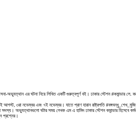
C
ি সেনা-অভ্যুত্থান এর ঘটনা নিয়ে লিখিত একটি গুরুত্বপূর্ণ বই। ঢাকার স্টেশন #কমান্ডার 
গস্ট, ৩রা নভেম্বর এবং ৭ই নভেম্বর। যাতে প্রাণ হারান রাষ্ট্রপতি #বঙ্গবন্ধু_শেখ_মুজ
স্য। অভ্যুত্থানগুলো ঘটার সময় লেখক এম এ হামিদ ঢাকার স্টেশন কমান্ডার হিসেবে কর্
ুন প্রশ্নের।