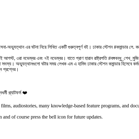
ি সেনা-অভ্যুত্থান এর ঘটনা নিয়ে লিখিত একটি গুরুত্বপূর্ণ বই। ঢাকার স্টেশন #কমান্ডার 
গস্ট, ৩রা নভেম্বর এবং ৭ই নভেম্বর। যাতে প্রাণ হারান রাষ্ট্রপতি #বঙ্গবন্ধু_শেখ_মুজ
স্য। অভ্যুত্থানগুলো ঘটার সময় লেখক এম এ হামিদ ঢাকার স্টেশন কমান্ডার হিসেবে কর্
ুন প্রশ্নের।
্মী প্ল্যাটফর্ম ❤️
 films, audiostories, many knowledge-based feature programs, and doc
on and of course press the bell icon for future updates.