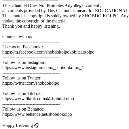
---------------------------------------
This Channel Does Not Promotes Any illegal content ,
all contents provided by This Channel is meant for EDUCATIO
This content's copyright is solely owned by SHOBDO KOLPO. Any unauth
violate the copyright of the material.
Thank you and happy listening.
Connect with us
----------------------------------------
Like us on Facebook :
https://m.facebook.com/shobdokolpokobitaargolpo
----------------------------------------
Follow us on Instagram:
https://www.instagram.com/_shobdokolpo_/
----------------------------------------
Follow us on Twitter:
https://twitter.com/shobdokolpo
----------------------------------------
Follow us on TikTok:
https://www.tiktok.com/@shobdokolpo
----------------------------------------
Follow us on Behance:
https://www.behance.net/shobdokolpo
----------------------------------------
Happy Listening 🎧