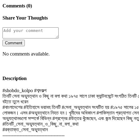
Comments (0)
Share Your Thoughts
Comment
No comments available.
Description
#shobdo_kolpo #শব্দকল্প
তিনটি সেনা অভ্যুত্থান ও কিছু না বলা কথা ১৯৭৫ সালে ঢাকা ক্যান্টনমেন্টে সংগঠিত তিনট
বইতে তুলে ধরেন
#বাংলাদেশের #ইতিহাসে ভয়াবহ তিনটি #সেনা_অভ্যুত্থান সংঘটিত হয় #১৯৭৫ সালের ১৫ই আ
লোকজন। এসব #অভ্যুত্থানে নিহত হন। খুনীদের অধিকাংশ #পাকিস্তান প্রত্যাগত সেনা সদ
অভ্যুত্থানগুলো সম্পর্কে বিভিন্ন #প্রশ্নের #উত্তর খুঁজেছেন, এবং জন্ম দিয়েছেন কিছু নত
#তিনটি_সেনা_অভ্যুত্থান_ও_কিছু_না_বলা_কথা
#রক্তাক্ত_সেনা_অভ্যুত্থান
----------------------------------------