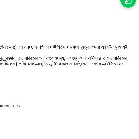
লে. কর্ণেল (অব:) এম এ #হামিদ পিএসসি #ঐতিহাসিক #অভ্যুত্থানগুলো এর ঘটনাক্রম এই
িবুর_রহমান, তার পরিবারের অধিকাংশ সদস্য, অসংখ্য সেনা অফিসার, তাদের পরিবারের
মরত ছিলেন। পরিবারসহ #ক্যান্টনমেন্টেই অবস্থান করছিলেন। লেখক #বইটিতে সেনা
umentaries.