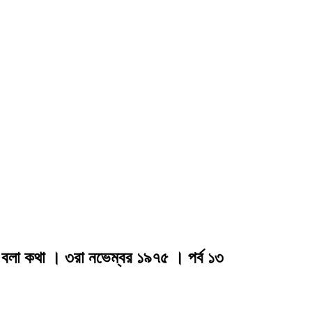
া বলা কথা । ৩রা নভেম্বর ১৯৭৫ । পর্ব ১৩