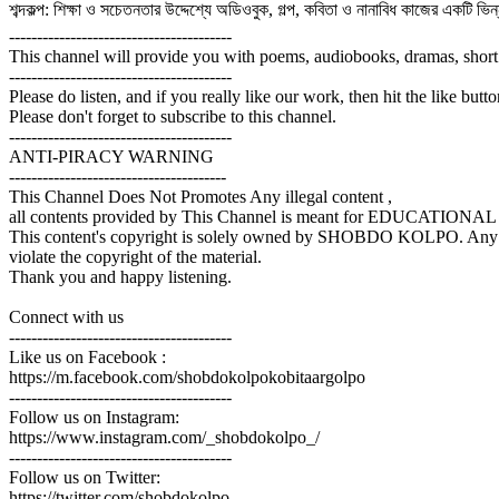
শব্দকল্প: শিক্ষা ও সচেতনতার উদ্দেশ্যে অডিওবুক, গল্প, কবিতা ও নানাবিধ কাজের একটি ভিন্নধর
----------------------------------------
This channel will provide you with poems, audiobooks, dramas, short
----------------------------------------
Please do listen, and if you really like our work, then hit the like butt
Please don't forget to subscribe to this channel.
----------------------------------------
ANTI-PIRACY WARNING
---------------------------------------
This Channel Does Not Promotes Any illegal content ,
all contents provided by This Channel is meant for EDUCATIO
This content's copyright is solely owned by SHOBDO KOLPO. Any unauth
violate the copyright of the material.
Thank you and happy listening.
Connect with us
----------------------------------------
Like us on Facebook :
https://m.facebook.com/shobdokolpokobitaargolpo
----------------------------------------
Follow us on Instagram:
https://www.instagram.com/_shobdokolpo_/
----------------------------------------
Follow us on Twitter:
https://twitter.com/shobdokolpo