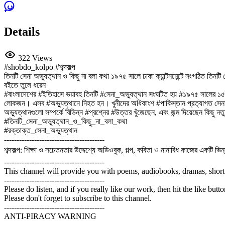
Details
322 Views
#shobdo_kolpo #শব্দকল্প
তিনটি সেনা অভ্যুত্থান ও কিছু না বলা কথা ১৯৭৫ সালে ঢাকা ক্যান্টনমেন্টে সংগঠিত তিনট
বইতে তুলে ধরেন
#বাংলাদেশের #ইতিহাসে ভয়াবহ তিনটি #সেনা_অভ্যুত্থান সংঘটিত হয় #১৯৭৫ সালের ১৫ই আ
লোকজন। এসব #অভ্যুত্থানে নিহত হন। খুনীদের অধিকাংশ #পাকিস্তান প্রত্যাগত সেনা সদ
অভ্যুত্থানগুলো সম্পর্কে বিভিন্ন #প্রশ্নের #উত্তর খুঁজেছেন, এবং জন্ম দিয়েছেন কিছু নত
#তিনটি_সেনা_অভ্যুত্থান_ও_কিছু_না_বলা_কথা
#রক্তাক্ত_সেনা_অভ্যুত্থান
----------------------------------------
শব্দকল্প: শিক্ষা ও সচেতনতার উদ্দেশ্যে অডিওবুক, গল্প, কবিতা ও নানাবিধ কাজের একটি ভিন্নধর
----------------------------------------
This channel will provide you with poems, audiobooks, dramas, short
----------------------------------------
Please do listen, and if you really like our work, then hit the like butt
Please don't forget to subscribe to this channel.
----------------------------------------
ANTI-PIRACY WARNING