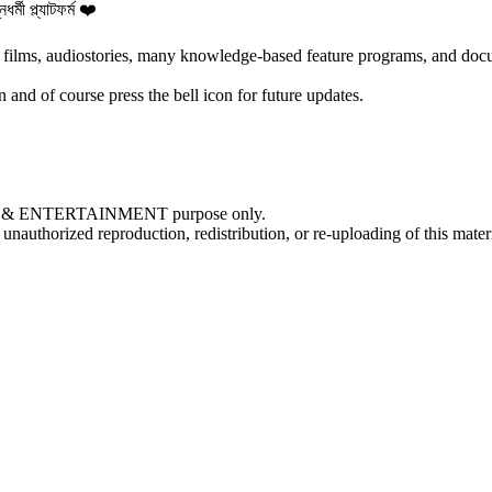
্মী প্ল্যাটফর্ম ❤️
 films, audiostories, many knowledge-based feature programs, and doc
on and of course press the bell icon for future updates.
NAL & ENTERTAINMENT purpose only.
orized reproduction, redistribution, or re-uploading of this material 