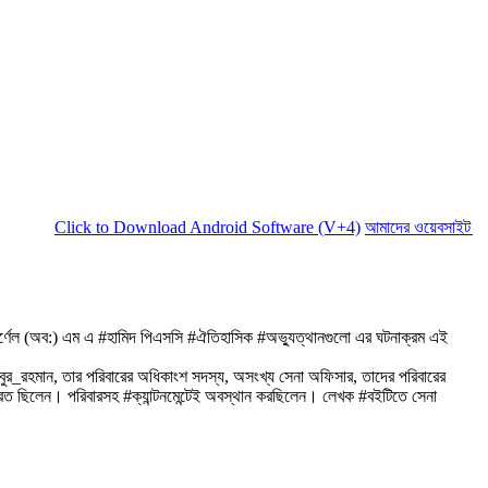
lick to Download Android Software (V+4)
আমাদের ওয়েবসাইট সচল রাখতে 
লে. কর্ণেল (অব:) এম এ #হামিদ পিএসসি #ঐতিহাসিক #অভ্যুত্থানগুলো এর ঘটনাক্রম এই
িবুর_রহমান, তার পরিবারের অধিকাংশ সদস্য, অসংখ্য সেনা অফিসার, তাদের পরিবারের
মরত ছিলেন। পরিবারসহ #ক্যান্টনমেন্টেই অবস্থান করছিলেন। লেখক #বইটিতে সেনা