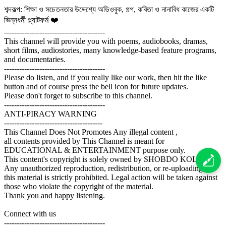
শব্দকল্প: শিক্ষা ও সচেতনতার উদ্দেশ্যে অডিওবুক, গল্প, কবিতা ও নানাবিধ কাজের একটি
ভিন্নধর্মী প্ল্যাটফর্ম ❤️
----------------------------------------
This channel will provide you with poems, audiobooks, dramas,
short films, audiostories, many knowledge-based feature programs,
and documentaries.
----------------------------------------
Please do listen, and if you really like our work, then hit the like
button and of course press the bell icon for future updates.
Please don't forget to subscribe to this channel.
----------------------------------------
ANTI-PIRACY WARNING
---------------------------------------
This Channel Does Not Promotes Any illegal content ,
all contents provided by This Channel is meant for
EDUCATIONAL & ENTERTAINMENT purpose only.
This content's copyright is solely owned by SHOBDO KOLPO.
Any unauthorized reproduction, redistribution, or re-uploading of
this material is strictly prohibited. Legal action will be taken against
those who violate the copyright of the material.
Thank you and happy listening.
Connect with us
----------------------------------------