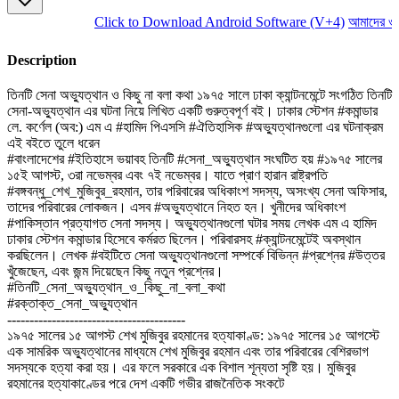
Click to Download Android Software (V+4)
আমাদের ওয়ে
Description
তিনটি সেনা অভ্যুত্থান ও কিছু না বলা কথা ১৯৭৫ সালে ঢাকা ক্যান্টনমেন্টে সংগঠিত তিনটি
সেনা-অভ্যুত্থান এর ঘটনা নিয়ে লিখিত একটি গুরুত্বপূর্ণ বই। ঢাকার স্টেশন #কমান্ডার
লে. কর্ণেল (অব:) এম এ #হামিদ পিএসসি #ঐতিহাসিক #অভ্যুত্থানগুলো এর ঘটনাক্রম
এই বইতে তুলে ধরেন
#বাংলাদেশের #ইতিহাসে ভয়াবহ তিনটি #সেনা_অভ্যুত্থান সংঘটিত হয় #১৯৭৫ সালের
১৫ই আগস্ট, ৩রা নভেম্বর এবং ৭ই নভেম্বর। যাতে প্রাণ হারান রাষ্ট্রপতি
#বঙ্গবন্ধু_শেখ_মুজিবুর_রহমান, তার পরিবারের অধিকাংশ সদস্য, অসংখ্য সেনা অফিসার,
তাদের পরিবারের লোকজন। এসব #অভ্যুত্থানে নিহত হন। খুনীদের অধিকাংশ
#পাকিস্তান প্রত্যাগত সেনা সদস্য। অভ্যুত্থানগুলো ঘটার সময় লেখক এম এ হামিদ
ঢাকার স্টেশন কমান্ডার হিসেবে কর্মরত ছিলেন। পরিবারসহ #ক্যান্টনমেন্টেই অবস্থান
করছিলেন। লেখক #বইটিতে সেনা অভ্যুত্থানগুলো সম্পর্কে বিভিন্ন #প্রশ্নের #উত্তর
খুঁজেছেন, এবং জন্ম দিয়েছেন কিছু নতুন প্রশ্নের।
#তিনটি_সেনা_অভ্যুত্থান_ও_কিছু_না_বলা_কথা
#রক্তাক্ত_সেনা_অভ্যুত্থান
----------------------------------------
১৯৭৫ সালের ১৫ আগস্ট শেখ মুজিবুর রহমানের হত্যাকাণ্ড: ১৯৭৫ সালের ১৫ আগস্টে
এক সামরিক অভ্যুত্থানের মাধ্যমে শেখ মুজিবুর রহমান এবং তার পরিবারের বেশিরভাগ
সদস্যকে হত্যা করা হয়। এর ফলে সরকারে এক বিশাল শূন্যতা সৃষ্টি হয়। মুজিবুর
রহমানের হত্যাকাণ্ডের পরে দেশ একটি গভীর রাজনৈতিক সংকটে