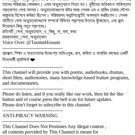
তাদের পরিবারের লোকজন। এসব অভ্যুত্থানে নিহত হন। খুনীদের অধিকাংশ পাকিস্তান
প্রত্যাগত সেনা সদস্য। অভ্যুত্থানগুলো ঘটার সময় লেখক এম এ হামিদ ঢাকার স্টেশন
কমান্ডার হিসেবে কর্মরত ছিলেন। পরিবারসহ ক্যান্টনমেন্টেই অবস্থান করছিলেন। লেখক
বইটিতে সেনা অভ্যুত্থানগুলো সম্পর্কে বিভিন্ন প্রশ্নের উত্তর খুঁজেছেন, এবং জন্ম
দিয়েছেন কিছু নতুন প্রশ্নের।
#তিনটি_সেনা_অভ্যুত্থান_ও_কিছু_না_বলা_কথা
#রক্তাক্ত_সেনা_অভ্যুত্থান
Voice Over: @TasnimHossain
----------------------------------------
শব্দকল্প: শিক্ষা ও সচেতনতার উদ্দেশ্যে অডিওবুক, গল্প, কবিতা ও নানাবিধ কাজের একটি
ভিন্নধর্মী প্ল্যাটফর্ম ❤️
----------------------------------------
This channel will provide you with poems, audiobooks, dramas,
short films, audiostories, many knowledge-based feature programs,
and documentaries.
----------------------------------------
Please do listen, and if you really like our work, then hit the like
button and of course press the bell icon for future updates.
Please don't forget to subscribe to this channel.
----------------------------------------
ANTI-PIRACY WARNING
---------------------------------------
This Channel Does Not Promotes Any illegal content ,
all contents provided by This Channel is meant for