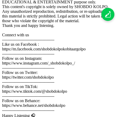
EDUCATIONAL & ENTERTAINMENT purpose only.
This content's copyright is solely owned by SHOBDO KOLPO.
Any unauthorized reproduction, redistribution, or re-uploading of
this material is strictly prohibited. Legal action will be taken against
those who violate the copyright of the material.
Thank you and happy listening.
Connect with us
----------------------------------------
Like us on Facebook :
https://m.facebook.com/shobdokolpokobitaargolpo
----------------------------------------
Follow us on Instagram:
https://www.instagram.com/_shobdokolpo_/
----------------------------------------
Follow us on Twitter:
https://twitter.com/shobdokolpo
----------------------------------------
Follow us on TikTok:
https://www.tiktok.com/@shobdokolpo
----------------------------------------
Follow us on Behance:
https://www.behance.net/shobdokolpo
----------------------------------------
Happy Listening 🎧