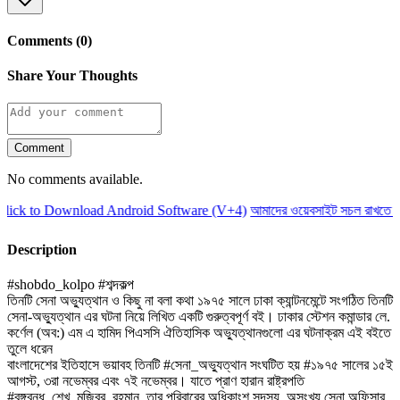
Comments (0)
Share Your Thoughts
Comment
No comments available.
ick to Download Android Software (V+4)
আমাদের ওয়েবসাইট সচল রাখতে আম
Description
#shobdo_kolpo #শব্দকল্প
তিনটি সেনা অভ্যুত্থান ও কিছু না বলা কথা ১৯৭৫ সালে ঢাকা ক্যান্টনমেন্টে সংগঠিত তিনটি
সেনা-অভ্যুত্থান এর ঘটনা নিয়ে লিখিত একটি গুরুত্বপূর্ণ বই। ঢাকার স্টেশন কমান্ডার লে.
কর্ণেল (অব:) এম এ হামিদ পিএসসি ঐতিহাসিক অভ্যুত্থানগুলো এর ঘটনাক্রম এই বইতে
তুলে ধরেন
বাংলাদেশের ইতিহাসে ভয়াবহ তিনটি #সেনা_অভ্যুত্থান সংঘটিত হয় #১৯৭৫ সালের ১৫ই
আগস্ট, ৩রা নভেম্বর এবং ৭ই নভেম্বর। যাতে প্রাণ হারান রাষ্ট্রপতি
#বঙ্গবন্ধু_শেখ_মুজিবুর_রহমান, তার পরিবারের অধিকাংশ সদস্য, অসংখ্য সেনা অফিসার,