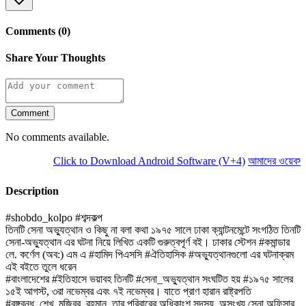
Comments (0)
Share Your Thoughts
Comment
No comments available.
Click to Download Android Software (V+4)
আমাদের ওয়েবসাইট
Description
#shobdo_kolpo #শব্দকল্প
তিনটি সেনা অভ্যুত্থান ও কিছু না বলা কথা ১৯৭৫ সালে ঢাকা ক্যান্টনমেন্টে সংগঠিত তিনটি
সেনা-অভ্যুত্থান এর ঘটনা নিয়ে লিখিত একটি গুরুত্বপূর্ণ বই। ঢাকার স্টেশন #কমান্ডার
লে. কর্ণেল (অব:) এম এ #হামিদ পিএসসি #ঐতিহাসিক #অভ্যুত্থানগুলো এর ঘটনাক্রম
এই বইতে তুলে ধরেন
#বাংলাদেশের #ইতিহাসে ভয়াবহ তিনটি #সেনা_অভ্যুত্থান সংঘটিত হয় #১৯৭৫ সালের
১৫ই আগস্ট, ৩রা নভেম্বর এবং ৭ই নভেম্বর। যাতে প্রাণ হারান রাষ্ট্রপতি
#বঙ্গবন্ধু_শেখ_মুজিবুর_রহমান, তার পরিবারের অধিকাংশ সদস্য, অসংখ্য সেনা অফিসার,