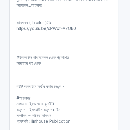
আয়োজন…আয়নাঘর।
আয়নাঘর ( Trailer )ঃ
https://youtu.be/cPWxfFA7Ok0
#ইলমহাউস পাবলিকেশন থেকে প্রকাশিত
আয়নাঘর বই থেকে
বইটি অনলাইনে অর্ডার করার লিঙ্ক -
#আয়নাঘর
লেখক ড. ইয়াদ আল-কুনাইবি
অনুবাদ – ইলমহাউস অনুবাদক টিম
সম্পাদনা – আসিফ আদনান
প্রকাশনী : Ilmhouse Publication