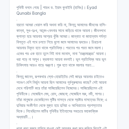
n
f
পৃথিবী বলদে গেছে | শায়খ ড. ইয়াদ কুনাইবি (হাফিঃ)। Eyad
g
u
Qunaibi Bangla
s
l
.
l
হয়তো আমরা খেয়াল করি অথবা করি না, কিন্তু আমাদের জীবনের হাসি-
কান্না, সুখ-দুঃখ, আনন্দ-বেদনার সাথে জড়িয়ে থাকে আয়না। জীবনপথে
s
ক্লান্ত হয়ে আয়নায় আশ্রয় খুঁজি আমরা। জান্নাত বা জাহান্নাম পর্যন্ত
c
বিস্তৃত এই পথে চলতে গিয়ে ধুলো জমে আমাদের হৃদয়েও। চিরচেনা
r
আয়নায় বিকৃত হতে থাকে প্রতিবিম্ব। পরতের পর পরত জমে ময়লা।
e
একের পর এক হাতে তুলে নিই নানা মতবাদ, নানা ‘তন্ত্রমন্ত্রের’ আয়না।
e
ধরা পড়ে না অসুখ। ক্রমাগত আয়না বদলাই। ভুল প্রতিবিম্ব আর ভুল
n
চিকিৎসায় আরও বাড়ে যন্ত্রণা। পুরু হতে থাকে ময়লার পরত…
.
কিন্তু জানেন, রূপকথার স্নো-হোয়াইটের সেই জাদুর আয়নার চাইতেও
শতগুণ বেশি নির্ভুল আয়না ছিল আমাদের পূর্বপুরুষদের কাছে? সেই আয়না
দেখে পরিপাটি করে তাঁরা সাজিয়েছিলেন নিজেদের। সাজিয়েছিলেন এই
পৃথিবীকে। সেজেছিল মেঘ, রোদ, জোছনা; সেজেছিল মরু, নদী, সাগর।
তাঁরা মানুষকে ডেকেছিলেন সৃষ্টির দাসত্ব থেকে স্রষ্টার দাসত্বের দিকে; এ
দুনিয়ার সংকীর্ণতা থেকে মুক্ত হয়ে দুনিয়া ও আখিরাতের প্রশস্ততার
দিকে। লিখেছিলেন মাটির পৃথিবীর ইতিহাসের সবচেয়ে মহাকাব্যিক
অধ্যায়টি…।
.
ধুলো পড়া সময়ে হারিয়ে যাওয়া সেই আয়নার কথা মনে করিয়ে দিতেই এই