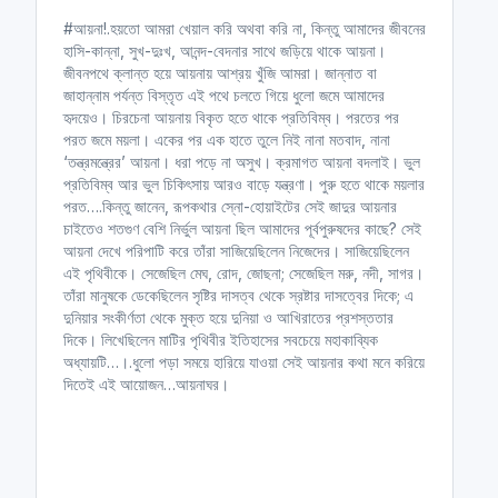
n
f
#আয়না!.হয়তো আমরা খেয়াল করি অথবা করি না, কিন্তু আমাদের জীবনের
g
u
হাসি-কান্না, সুখ-দুঃখ, আনন্দ-বেদনার সাথে জড়িয়ে থাকে আয়না।
s
l
জীবনপথে ক্লান্ত হয়ে আয়নায় আশ্রয় খুঁজি আমরা। জান্নাত বা
l
জাহান্নাম পর্যন্ত বিস্তৃত এই পথে চলতে গিয়ে ধুলো জমে আমাদের
হৃদয়েও। চিরচেনা আয়নায় বিকৃত হতে থাকে প্রতিবিম্ব। পরতের পর
s
পরত জমে ময়লা। একের পর এক হাতে তুলে নিই নানা মতবাদ, নানা
c
‘তন্ত্রমন্ত্রের’ আয়না। ধরা পড়ে না অসুখ। ক্রমাগত আয়না বদলাই। ভুল
r
প্রতিবিম্ব আর ভুল চিকিৎসায় আরও বাড়ে যন্ত্রণা। পুরু হতে থাকে ময়লার
e
পরত….কিন্তু জানেন, রূপকথার স্নো-হোয়াইটের সেই জাদুর আয়নার
e
চাইতেও শতগুণ বেশি নির্ভুল আয়না ছিল আমাদের পূর্বপুরুষদের কাছে? সেই
n
আয়না দেখে পরিপাটি করে তাঁরা সাজিয়েছিলেন নিজেদের। সাজিয়েছিলেন
এই পৃথিবীকে। সেজেছিল মেঘ, রোদ, জোছনা; সেজেছিল মরু, নদী, সাগর।
তাঁরা মানুষকে ডেকেছিলেন সৃষ্টির দাসত্ব থেকে স্রষ্টার দাসত্বের দিকে; এ
দুনিয়ার সংকীর্ণতা থেকে মুক্ত হয়ে দুনিয়া ও আখিরাতের প্রশস্ততার
দিকে। লিখেছিলেন মাটির পৃথিবীর ইতিহাসের সবচেয়ে মহাকাব্যিক
অধ্যায়টি…।.ধুলো পড়া সময়ে হারিয়ে যাওয়া সেই আয়নার কথা মনে করিয়ে
দিতেই এই আয়োজন…আয়নাঘর।