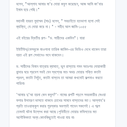
বলেন, "আল্লাহ আমার মা'র দোয়া কবুল করেছেন, আজ আমি কা'বার
ইমাম হয়ে গেছি।"
মহানবী হযরত মুহাম্মদ (সাঃ) বলেন, " সবচাইতে হতভাগা হলো সেই
ব্যাক্তি, যে দোয়া করে না। " - সহীহ আল জামি-১০৫৫
এই বইয়ের দ্বিতীয় গল্প- "ড. সায়ীদের একদিন"। যারা
ইউটিউব/ফেসবুকে মাওলানা তারিক জামিল-এর ভিডিও দেখে থাকেন তারা
হয়ত এই গল্প সেখানেও শুনে থাকবেন।
ড. সায়ীদের বিমান যাত্রায় ব্যাঘাত, ভুল রাস্তায় গমন অতঃপর দোয়াকারী
বান্দার ঘরে প্রবেশ সবই যেন স্বপ্নের মত৷ অথচ দোয়ার শক্তি কতটা
প্রবল, কতটা নিখুঁত, কতটা বাস্তব তা আমরা কখনোই কল্পনাও করতে
পারিনা৷
'আমার দু'আ হয়না কেন কবুল?'- নামের গল্পটি পড়লে সবরকারীর মেওয়া
ফলার উদাহরণ ভাসতে থাকবে চোখের সামনে বাস্তবের মত। আল্লাহ'র
প্রতি তাওয়াক্কুল করার পুরস্কার অবশ্যই পাবেন সকলেই। এ গল্পে
তেমনই ঘটনা উল্লেখ করা আছে।পৃথিবীতে দোয়ার ফযিলতের মত
অলৌকিকতা অন্য কোনকিছুতেই পাওয়া যায় না৷