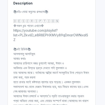
Description
i
r
n
f
📚বইঃ-দোয়া কবুলের গল্পগুলো📚
g
u
s
l
🇩 🇪 🇸 🇨 🇷 🇮 🇵 🇹 🇮 🇴 🇳
l
🔷সকল খন্ড পাবেন এখানে🔷
https://youtube.com/playlist?
s
list=PLZkv6D_e8R8EPHXMVy89qDmarOWNxalS
c
Z
r
e
📚বই রিভিউ📚
e
আসসালামু আলাইকুম
n
আমার কথাঃ
আমাদের চারিপাশে নজর বুলালেই আমরা, ঈমান ও
আকিদার এক বিস্তর দুরত্ব দেখতে পাই মুসলমান ও
তার আমলের মাঝে। বর্তমানের আল্ট্রা মডার্ন সংস্কৃতির টানা পোড়নে ঈমান
রক্ষা করা, গরম কয়লা
হাতে রাখার মতই কষ্টসাধ্য ব্যাপার হয়ে পড়েছে। একজন মুসলমান
সকালবেলা ঘর থেকে বেরুবে ঈমানদার হয়ে, ঘরে ফিরবে কাফের হয়ে।এসব
শেষ জামানার আলামত।
আমাদের ঈমান রক্ষার্থে ও আল্লাহ'র প্রতি তাওয়াক্কুল করার প্রধান
পন্থা অবিরত দোয়া করা, এবং দোয়ার সংস্পর্শে থাকা।আমাদের মন খারাপ