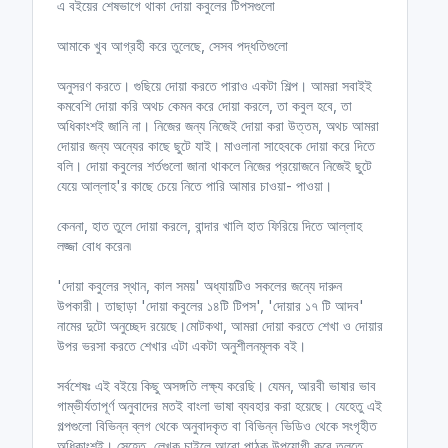
এ বইয়ের শেষভাগে থাকা দোয়া কবুলের টিপসগুলো
আমাকে খুব আগ্রহী করে তুলেছে, সেসব পদ্ধতিগুলো
অনুসরণ করতে। গুছিয়ে দোয়া করতে পারাও একটা শিল্প। আমরা সবাইই
কমবেশি দোয়া করি অথচ কেমন করে দোয়া করলে, তা কবুল হবে, তা
অধিকাংশই জানি না। নিজের জন্য নিজেই দোয়া করা উত্তম, অথচ আমরা
দোয়ার জন্য অন্যের কাছে ছুটে যাই। মাওলানা সাহেবকে দোয়া করে দিতে
বলি। দোয়া কবুলের শর্তগুলো জানা থাকলে নিজের প্রয়োজনে নিজেই ছুটে
যেয়ে আল্লাহ'র কাছে চেয়ে নিতে পারি আমার চাওয়া- পাওয়া।
কেননা, হাত তুলে দোয়া করলে, বান্দার খালি হাত ফিরিয়ে দিতে আল্লাহ
লজ্জা বোধ করেন৷
'দোয়া কবুলের স্থান, কাল সময়' অধ্যায়টিও সকলের জন্যে দারুন
উপকারী। তাছাড়া 'দোয়া কবুলের ১৪টি টিপস', 'দোয়ার ১৭ টি আদব'
নামের দুটো অনুচ্ছেদ রয়েছে।মোটকথা, আমরা দোয়া করতে শেখা ও দোয়ার
উপর ভরসা করতে শেখার এটা একটা অনুশীলনমূলক বই।
সর্বশেষঃ এই বইয়ে কিছু অসঙ্গতি লক্ষ্য করেছি। যেমন, আরবী ভাষার ভাব
গাম্ভীর্যতাপূর্ণ অনুবাদের মতই বাংলা ভাষা ব্যবহার করা হয়েছে। যেহেতু এই
গল্পগুলো বিভিন্ন ব্লগ থেকে অনুবাদকৃত বা বিভিন্ন ভিডিও থেকে সংগৃহীত
অধিকাংশই। সেহেতু, লেখক চাইলে আরো পাঠক উপযোগী করে তুলতে