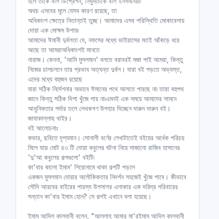
হলে তাকে বলি ডিপ্রেশন, নির্ঘুমতাকে বলি ইনসমনিয়া৷
অথচ এসবের মূলে যেসব কারণ রয়েছে, তা
অধিকাংশ ক্ষেত্রে নিতান্তই তুচ্ছ। আমাদের এসব পরিস্থিতি মোকাবেলায়
দোয়া এক মোক্ষম উপায়৷
আমাদের ঈমানী দুর্বলতা যে, নফসের মধ্যে ভাইরাসের মতই আঁকড়ে ধরে
আছে তা আমরাঅধিকাংশই মানতে
নারাজ। কেননা, 'আমি মুসলমান' বলতে বরাবরই মজা পাই আমরা, কিন্তু
নিজের চালচলনে তার প্রভাব অত্যন্ত দুর্বল। যারা বই পড়তে অভ্যস্ত,
এদের মধ্যে বহুজন রয়েছে
যারা সঠিক নির্দেশনার অভাবে ঈমানের পথে আসতে পারছে না৷ তারা বহুপথ
জানে কিন্তু সঠিক দিশা খুঁজে পায় না৷এমনই এক সময়ে আমাদের সামনে
আধুনিকতার পর্দার তলে লেখকগণ উপহার দিচ্ছেন দারুন দারুন বই।
জাযাকাল্লাহু খাইর।
বই আলোচনাঃ
কভার, ছবিতে দৃশ্যমান। সোনালী বর্ণের লেখাটাতেই বইয়ের অর্ধেক পরিচয়
মিলে যায়৷ মোট ৪৩ টি দোয়া কবুলের ঘটনা নিয়ে সাজানো রাজিব হাসানের
'দু'আ কবুলের গল্পগুলো' বইটি৷
কা'বার কালো ইমাম' শিরোনামে থাকা গল্পটি পড়লে
একজন মুসলমান দোয়ার অলৌকিকতার নিদর্শন সহজেই খুঁজে পাবে। কীভাবে
সৌদি আরবের বাইরের পারস্য উপসাগর এলাকার এক দরিদ্র পরিবারের
সন্তান কা'বার ইমাম হোন? সে গল্পই এখানে বলা হয়েছে।
ইমাম আদিল কালবানী বলেন, "আল্লাহ আমার মা'রইমাম আদিল কালবানী