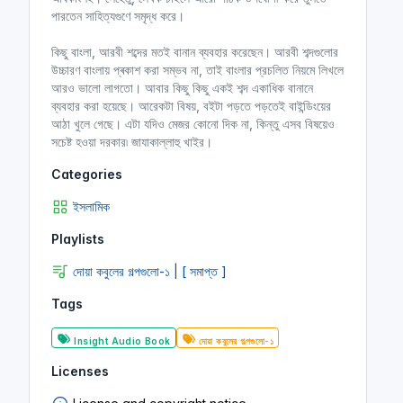
পারতেন সাহিত্যগুণে সমৃদ্ধ করে।
কিছু বাংলা, আরবী শব্দের মতই বানান ব্যবহার করেছেন। আরবী শব্দগুলোর
উচ্চারণ বাংলায় প্ৰকাশ করা সম্ভব না, তাই বাংলার প্রচলিত নিয়মে লিখলে
আরও ভালো লাগতো। আবার কিছু কিছু একই শব্দ একাধিক বানানে
ব্যবহার করা হয়েছে। আরেকটা বিষয়, বইটা পড়তে পড়তেই বাইন্ডিংয়ের
আঠা খুলে গেছে। এটা যদিও মেজর কোনো দিক না, কিন্তু এসব বিষয়েও
সচেষ্ট হওয়া দরকার৷ জাযাকাল্লাহু খাইর।
Categories
ইসলামিক
Playlists
দোয়া কবুলের গল্পগুলো-১ | [ সমাপ্ত ]
Tags
Insight Audio Book
দোয়া কবুলের গল্পগুলো-১
Licenses