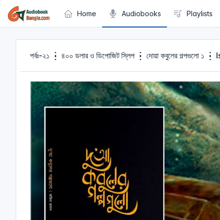
Cookies management panel
Home
Audiobooks
Playlists
পর্বঃ-২১ ┇ ৪০০ ডলার ও ডিপোজিট স্লিপ ┇ দোয়া কবুলের গল্পগুল