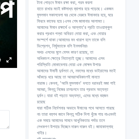
টানা পোড়নে ঈমান রক্ষা করা, গরম কয়লা
হাতে রাখার মতই কষ্টসাধ্য ব্যাপার হয়ে পড়েছে। একজন
মুসলমান সকালবেলা ঘর থেকে বেরুবে ঈমানদার হয়ে, ঘরে
ফিরবে কাফের হয়ে।এসব শেষ জামানার আলামত।
আমাদের ঈমান রক্ষার্থে ও আল্লাহ'র প্রতি তাওয়াক্কুল
করার প্রধান পন্থা অবিরত দোয়া করা, এবং দোয়ার
সংস্পর্শে থাকা।আমাদের মন খারাপ হলে তাকে বলি
ডিপ্রেশন, নির্ঘুমতাকে বলি ইনসমনিয়া৷
অথচ এসবের মূলে যেসব কারণ রয়েছে, তা
অধিকাংশ ক্ষেত্রে নিতান্তই তুচ্ছ। আমাদের এসব
পরিস্থিতি মোকাবেলায় দোয়া এক মোক্ষম উপায়৷
S
E
আমাদের ঈমানী দুর্বলতা যে, নফসের মধ্যে ভাইরাসের মতই
e
n
আঁকড়ে ধরে আছে তা আমরাঅধিকাংশই মানতে
t
নারাজ। কেননা, 'আমি মুসলমান' বলতে বরাবরই মজা পাই
e
আমরা, কিন্তু নিজের চালচলনে তার প্রভাব অত্যন্ত
r
দুর্বল। যারা বই পড়তে অভ্যস্ত, এদের মধ্যে বহুজন
রয়েছে
n
f
যারা সঠিক নির্দেশনার অভাবে ঈমানের পথে আসতে পারছে
g
u
না৷ তারা বহুপথ জানে কিন্তু সঠিক দিশা খুঁজে পায় না৷এমনই
s
l
এক সময়ে আমাদের সামনে আধুনিকতার পর্দার তলে
l
লেখকগণ উপহার দিচ্ছেন দারুন দারুন বই। জাযাকাল্লাহু
s
খাইর।
c
বই আলোচনাঃ