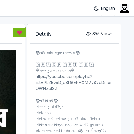
Details
355 Views
📚বইঃ-দোয়া কবুলের গল্পগুলো📚
🇩 🇪 🇸 🇨 🇷 🇮 🇵 🇹 🇮 🇴 🇳
🔷সকল খন্ড পাবেন এখানে🔷
https://youtube.com/playlist?
list=PLZkv6D_e8R8EPHXMVy89qDmar
OWNxalSZ
📚বই রিভিউ📚
আসসালামু আলাইকুম
আমার কথাঃ
আমাদের চারিপাশে নজর বুলালেই আমরা, ঈমান ও
আকিদার এক বিস্তর দুরত্ব দেখতে পাই মুসলমান ও
তার আমলের মাঝে। বর্তমানের আল্ট্রা মডার্ন সংস্কৃতির