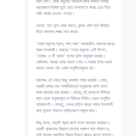
দিতে বলি। দোয়া কবুলের শর্তগুলো জানা থাকলে নিজের
প্রয়োজনে নিজেই ছুটে যেয়ে আল্লাহ'র কাছে চেয়ে নিতে
পারি আমার চাওয়া- পাওয়া।
কেননা, হাত তুলে দোয়া করলে, বান্দার খালি হাত ফিরিয়ে
দিতে আল্লাহ লজ্জা বোধ করেন৷
'দোয়া কবুলের স্থান, কাল সময়' অধ্যায়টিও সকলের জন্যে
দারুন উপকারী। তাছাড়া 'দোয়া কবুলের ১৪টি টিপস',
'দোয়ার ১৭ টি আদব' নামের দুটো অনুচ্ছেদ রয়েছে।
মোটকথা, আমরা দোয়া করতে শেখা ও দোয়ার উপর ভরসা
করতে শেখার এটা একটা অনুশীলনমূলক বই।
সর্বশেষঃ এই বইয়ে কিছু অসঙ্গতি লক্ষ্য করেছি। যেমন,
আরবী ভাষার ভাব গাম্ভীর্যতাপূর্ণ অনুবাদের মতই বাংলা
ভাষা ব্যবহার করা হয়েছে। যেহেতু এই গল্পগুলো বিভিন্ন
ব্লগ থেকে অনুবাদকৃত বা বিভিন্ন ভিডিও থেকে সংগৃহীত
অধিকাংশই। সেহেতু, লেখক চাইলে আরো পাঠক উপযোগী
করে তুলতে পারতেন সাহিত্যগুণে সমৃদ্ধ করে।
কিছু বাংলা, আরবী শব্দের মতই বানান ব্যবহার করেছেন।
আরবী শব্দগুলোর উচ্চারণ বাংলায় প্ৰকাশ করা সম্ভব না,
তাই বাংলার প্রচলিত নিয়মে লিখলে আরও ভালো লাগতো।