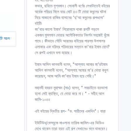
r
কভার, ছবিতে দৃশ্যমান। সোনালী বর্ণের লেখাটাতেই বইয়ের
অর্ধেক পরিচয় মিলে যায়৷ মোট ৪৩ টি দোয়া কবুলের ঘটনা
e
নিয়ে সাজানো রাজিব হাসানের 'দু'আ কবুলের গল্পগুলো'
e
বইটি৷
n
কা'বার কালো ইমাম' শিরোনামে থাকা গল্পটি পড়লে
একজন মুসলমান দোয়ার অলৌকিকতার নিদর্শন সহজেই খুঁজে
আমাদের অর্থ সাহায্য করুন। আমরা একটি অলাভজনক ওয়েবসাইট, আমরা ওয়েবসাইট থেকে কো
পাবে। কীভাবে সৌদি আরবের বাইরের পারস্য উপসাগর
এলাকার এক দরিদ্র পরিবারের সন্তান কা'বার ইমাম হোন?
সে গল্পই এখানে বলা হয়েছে।
ইমাম আদিল কালবানী বলেন, "আল্লাহ আমার মা'রইমাম
আদিল কালবানী বলেন, "আল্লাহ আমার মা'র দোয়া কবুল
করেছেন, আজ আমি কা'বার ইমাম হয়ে গেছি।"
মহানবী হযরত মুহাম্মদ (সাঃ) বলেন, " সবচাইতে হতভাগা
হলো সেই ব্যাক্তি, যে দোয়া করে না। " - সহীহ আল
জামি-১০৫৫
এই বইয়ের দ্বিতীয় গল্প- "ড. সায়ীদের একদিন"। যারা
ইউটিউব/ফেসবুকে মাওলানা তারিক জামিল-এর ভিডিও
দেখে থাকেন তারা হয়ত এই গল্প সেখানেও শুনে থাকবেন।