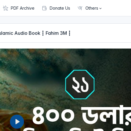
PDF Archive
Donate Us
Others
ো ১ ┇ Islamic Audio Book ┇ Fahim 3M ┇
P