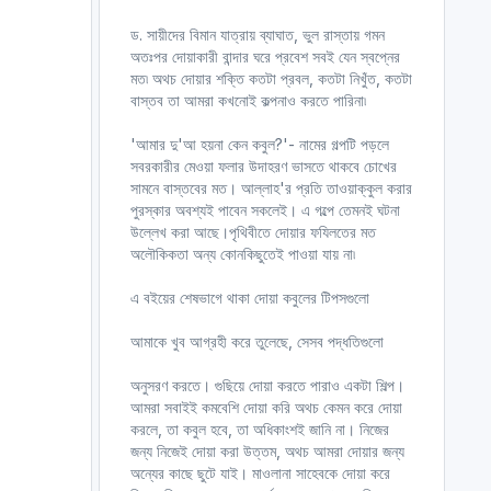
ড. সায়ীদের বিমান যাত্রায় ব্যাঘাত, ভুল রাস্তায় গমন
অতঃপর দোয়াকারী বান্দার ঘরে প্রবেশ সবই যেন স্বপ্নের
মত৷ অথচ দোয়ার শক্তি কতটা প্রবল, কতটা নিখুঁত, কতটা
বাস্তব তা আমরা কখনোই কল্পনাও করতে পারিনা৷
'আমার দু'আ হয়না কেন কবুল?'- নামের গল্পটি পড়লে
সবরকারীর মেওয়া ফলার উদাহরণ ভাসতে থাকবে চোখের
সামনে বাস্তবের মত। আল্লাহ'র প্রতি তাওয়াক্কুল করার
পুরস্কার অবশ্যই পাবেন সকলেই। এ গল্পে তেমনই ঘটনা
উল্লেখ করা আছে।পৃথিবীতে দোয়ার ফযিলতের মত
অলৌকিকতা অন্য কোনকিছুতেই পাওয়া যায় না৷
এ বইয়ের শেষভাগে থাকা দোয়া কবুলের টিপসগুলো
আমাকে খুব আগ্রহী করে তুলেছে, সেসব পদ্ধতিগুলো
অনুসরণ করতে। গুছিয়ে দোয়া করতে পারাও একটা শিল্প।
আমরা সবাইই কমবেশি দোয়া করি অথচ কেমন করে দোয়া
করলে, তা কবুল হবে, তা অধিকাংশই জানি না। নিজের
জন্য নিজেই দোয়া করা উত্তম, অথচ আমরা দোয়ার জন্য
অন্যের কাছে ছুটে যাই। মাওলানা সাহেবকে দোয়া করে