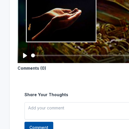
P
Comments (0)
l
a
y
Share Your Thoughts
Comment