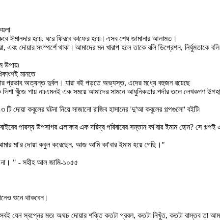
কয়লা
বেরুবে ঈমানদার হয়ে, ঘরে ফিরবে কাফের হয়ে।এসব শেষ জামানার আলামত।
রা, এবং দোয়ার সংস্পর্শে থাকা।আমাদের মন খারাপ হলে তাকে বলি ডিপ্রেশন, নির্ঘুমতাকে বলি
ম উপায়৷
ধিকাংশই মানতে
 প্রভাব অত্যন্ত দুর্বল। যারা বই পড়তে অভ্যস্ত, এদের মধ্যে বহুজন রয়েছে
ক দিশা খুঁজে পায় না৷এমনই এক সময়ে আমাদের সামনে আধুনিকতার পর্দার তলে লেখকগণ উপহা
৩ টি দোয়া কবুলের ঘটনা নিয়ে সাজানো রাজিব হাসানের 'দু'আ কবুলের গল্পগুলো' বইটি৷
ইরের পারস্য উপসাগর এলাকার এক দরিদ্র পরিবারের সন্তান কা'বার ইমাম হোন? সে গল্পই 
মার মা'র দোয়া কবুল করেছেন, আজ আমি কা'বার ইমাম হয়ে গেছি।"
করে না। " - সহীহ আল জামি-১০৫৫
খানেও শুনে থাকবেন।
্রবেশ সবই যেন স্বপ্নের মত৷ অথচ দোয়ার শক্তি কতটা প্রবল, কতটা নিখুঁত, কতটা বাস্তব তা 