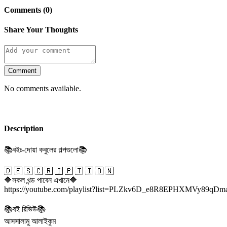
Comments (0)
Share Your Thoughts
Comment
No comments available.
Description
📚বইঃ-দোয়া কবুলের গল্পগুলো📚
🇩 🇪 🇸 🇨 🇷 🇮 🇵 🇹 🇮 🇴 🇳
🔷সকল খন্ড পাবেন এখানে🔷
https://youtube.com/playlist?list=PLZkv6D_e8R8EPHXMVy89q
📚বই রিভিউ📚
আসসালামু আলাইকুম