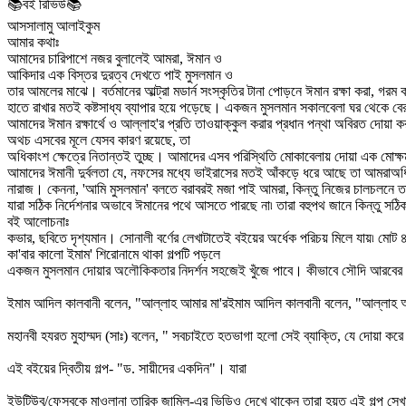
📚বই রিভিউ📚
আসসালামু আলাইকুম
আমার কথাঃ
আমাদের চারিপাশে নজর বুলালেই আমরা, ঈমান ও
আকিদার এক বিস্তর দুরত্ব দেখতে পাই মুসলমান ও
তার আমলের মাঝে। বর্তমানের আল্ট্রা মডার্ন সংস্কৃতির টানা পোড়নে ঈমান রক্ষা করা, গরম 
হাতে রাখার মতই কষ্টসাধ্য ব্যাপার হয়ে পড়েছে। একজন মুসলমান সকালবেলা ঘর থেকে 
আমাদের ঈমান রক্ষার্থে ও আল্লাহ'র প্রতি তাওয়াক্কুল করার প্রধান পন্থা অবিরত দোয়া ক
অথচ এসবের মূলে যেসব কারণ রয়েছে, তা
অধিকাংশ ক্ষেত্রে নিতান্তই তুচ্ছ। আমাদের এসব পরিস্থিতি মোকাবেলায় দোয়া এক মোক্ষ
আমাদের ঈমানী দুর্বলতা যে, নফসের মধ্যে ভাইরাসের মতই আঁকড়ে ধরে আছে তা আমরাঅ
নারাজ। কেননা, 'আমি মুসলমান' বলতে বরাবরই মজা পাই আমরা, কিন্তু নিজের চালচলনে তার
যারা সঠিক নির্দেশনার অভাবে ঈমানের পথে আসতে পারছে না৷ তারা বহুপথ জানে কিন্তু সঠি
বই আলোচনাঃ
কভার, ছবিতে দৃশ্যমান। সোনালী বর্ণের লেখাটাতেই বইয়ের অর্ধেক পরিচয় মিলে যায়৷ মোট ৪
কা'বার কালো ইমাম' শিরোনামে থাকা গল্পটি পড়লে
একজন মুসলমান দোয়ার অলৌকিকতার নিদর্শন সহজেই খুঁজে পাবে। কীভাবে সৌদি আরবের বা
ইমাম আদিল কালবানী বলেন, "আল্লাহ আমার মা'রইমাম আদিল কালবানী বলেন, "আল্লাহ আ
মহানবী হযরত মুহাম্মদ (সাঃ) বলেন, " সবচাইতে হতভাগা হলো সেই ব্যাক্তি, যে দোয়া 
এই বইয়ের দ্বিতীয় গল্প- "ড. সায়ীদের একদিন"। যারা
ইউটিউব/ফেসবুকে মাওলানা তারিক জামিল-এর ভিডিও দেখে থাকেন তারা হয়ত এই গল্প সে