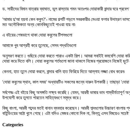
ড. সায়ীদের বিমান যাত্রায় ব্যাঘাত, ভুল রাস্তায় গমন অতঃপর দোয়াকারী বান্দার ঘরে প
'আমার দু'আ হয়না কেন কবুল?'- নামের গল্পটি পড়লে সবরকারীর মেওয়া ফলার উদাহরণ ভ
মত অলৌকিকতা অন্য কোনকিছুতেই পাওয়া যায় না৷
এ বইয়ের শেষভাগে থাকা দোয়া কবুলের টিপসগুলো
আমাকে খুব আগ্রহী করে তুলেছে, সেসব পদ্ধতিগুলো
অনুসরণ করতে। গুছিয়ে দোয়া করতে পারাও একটা শিল্প। আমরা সবাইই কমবেশি দোয়া কর
দোয়া করে দিতে বলি। দোয়া কবুলের শর্তগুলো জানা থাকলে নিজের প্রয়োজনে নিজেই ছুটে 
কেননা, হাত তুলে দোয়া করলে, বান্দার খালি হাত ফিরিয়ে দিতে আল্লাহ লজ্জা বোধ করেন৷
'দোয়া কবুলের স্থান, কাল সময়' অধ্যায়টিও সকলের জন্যে দারুন উপকারী। তাছাড়া 'দ
সর্বশেষঃ এই বইয়ে কিছু অসঙ্গতি লক্ষ্য করেছি। যেমন, আরবী ভাষার ভাব গাম্ভীর্যতাপূর
উপযোগী করে তুলতে পারতেন সাহিত্যগুণে সমৃদ্ধ করে।
কিছু বাংলা, আরবী শব্দের মতই বানান ব্যবহার করেছেন। আরবী শব্দগুলোর উচ্চারণ বাংলায
বাইন্ডিংয়ের আঠা খুলে গেছে। এটা যদিও মেজর কোনো দিক না, কিন্তু এসব বিষয়েও সচেষ্ট 
Categories