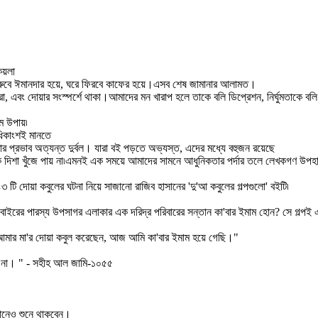
কয়লা
বেরুবে ঈমানদার হয়ে, ঘরে ফিরবে কাফের হয়ে।এসব শেষ জামানার আলামত।
রা, এবং দোয়ার সংস্পর্শে থাকা।আমাদের মন খারাপ হলে তাকে বলি ডিপ্রেশন, নির্ঘুমতাকে বলি
ম উপায়৷
ধিকাংশই মানতে
 প্রভাব অত্যন্ত দুর্বল। যারা বই পড়তে অভ্যস্ত, এদের মধ্যে বহুজন রয়েছে
ক দিশা খুঁজে পায় না৷এমনই এক সময়ে আমাদের সামনে আধুনিকতার পর্দার তলে লেখকগণ উপহা
৩ টি দোয়া কবুলের ঘটনা নিয়ে সাজানো রাজিব হাসানের 'দু'আ কবুলের গল্পগুলো' বইটি৷
ইরের পারস্য উপসাগর এলাকার এক দরিদ্র পরিবারের সন্তান কা'বার ইমাম হোন? সে গল্পই 
মার মা'র দোয়া কবুল করেছেন, আজ আমি কা'বার ইমাম হয়ে গেছি।"
করে না। " - সহীহ আল জামি-১০৫৫
খানেও শুনে থাকবেন।