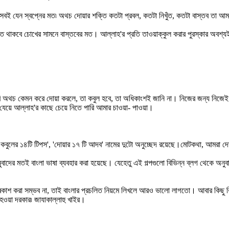
্রবেশ সবই যেন স্বপ্নের মত৷ অথচ দোয়ার শক্তি কতটা প্রবল, কতটা নিখুঁত, কতটা বাস্তব তা 
াসতে থাকবে চোখের সামনে বাস্তবের মত। আল্লাহ'র প্রতি তাওয়াক্কুল করার পুরস্কার অ
ি অথচ কেমন করে দোয়া করলে, তা কবুল হবে, তা অধিকাংশই জানি না। নিজের জন্য নিজেই
যেয়ে আল্লাহ'র কাছে চেয়ে নিতে পারি আমার চাওয়া- পাওয়া।
োয়া কবুলের ১৪টি টিপস', 'দোয়ার ১৭ টি আদব' নামের দুটো অনুচ্ছেদ রয়েছে।মোটকথা, আম
্ণ অনুবাদের মতই বাংলা ভাষা ব্যবহার করা হয়েছে। যেহেতু এই গল্পগুলো বিভিন্ন ব্লগ থেক
় প্ৰকাশ করা সম্ভব না, তাই বাংলার প্রচলিত নিয়মে লিখলে আরও ভালো লাগতো। আবার কিছু 
হওয়া দরকার৷ জাযাকাল্লাহু খাইর।