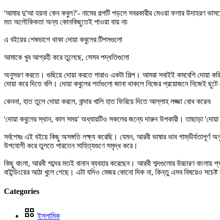
'আমার দু'আ হয়না কেন কবুল?'- নামের গল্পটি পড়লে সবরকারীর মেওয়া ফলার উদাহরণ ভ
মত অলৌকিকতা অন্য কোনকিছুতেই পাওয়া যায় না৷
এ বইয়ের শেষভাগে থাকা দোয়া কবুলের টিপসগুলো
আমাকে খুব আগ্রহী করে তুলেছে, সেসব পদ্ধতিগুলো
অনুসরণ করতে। গুছিয়ে দোয়া করতে পারাও একটা শিল্প। আমরা সবাইই কমবেশি দোয়া কর
দোয়া করে দিতে বলি। দোয়া কবুলের শর্তগুলো জানা থাকলে নিজের প্রয়োজনে নিজেই ছুটে 
কেননা, হাত তুলে দোয়া করলে, বান্দার খালি হাত ফিরিয়ে দিতে আল্লাহ লজ্জা বোধ করেন৷
'দোয়া কবুলের স্থান, কাল সময়' অধ্যায়টিও সকলের জন্যে দারুন উপকারী। তাছাড়া 'দ
সর্বশেষঃ এই বইয়ে কিছু অসঙ্গতি লক্ষ্য করেছি। যেমন, আরবী ভাষার ভাব গাম্ভীর্যতাপূর
উপযোগী করে তুলতে পারতেন সাহিত্যগুণে সমৃদ্ধ করে।
কিছু বাংলা, আরবী শব্দের মতই বানান ব্যবহার করেছেন। আরবী শব্দগুলোর উচ্চারণ বাংলায
বাইন্ডিংয়ের আঠা খুলে গেছে। এটা যদিও মেজর কোনো দিক না, কিন্তু এসব বিষয়েও সচেষ্ট 
Categories
ইসলামিক