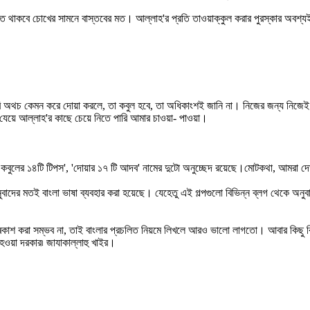
াসতে থাকবে চোখের সামনে বাস্তবের মত। আল্লাহ'র প্রতি তাওয়াক্কুল করার পুরস্কার অ
ি অথচ কেমন করে দোয়া করলে, তা কবুল হবে, তা অধিকাংশই জানি না। নিজের জন্য নিজেই
যেয়ে আল্লাহ'র কাছে চেয়ে নিতে পারি আমার চাওয়া- পাওয়া।
োয়া কবুলের ১৪টি টিপস', 'দোয়ার ১৭ টি আদব' নামের দুটো অনুচ্ছেদ রয়েছে।মোটকথা, আম
্ণ অনুবাদের মতই বাংলা ভাষা ব্যবহার করা হয়েছে। যেহেতু এই গল্পগুলো বিভিন্ন ব্লগ থেক
় প্ৰকাশ করা সম্ভব না, তাই বাংলার প্রচলিত নিয়মে লিখলে আরও ভালো লাগতো। আবার কিছু 
হওয়া দরকার৷ জাযাকাল্লাহু খাইর।