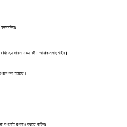
 ইনসমনিয়া৷
র দিচ্ছেন দারুন দারুন বই। জাযাকাল্লাহু খাইর।
এখানে বলা হয়েছে।
আমরা কখনোই কল্পনাও করতে পারিনা৷