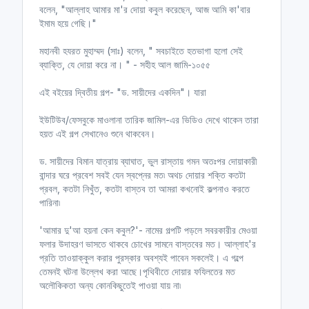
বলেন, "আল্লাহ আমার মা'র দোয়া কবুল করেছেন, আজ আমি কা'বার
ইমাম হয়ে গেছি।"
মহানবী হযরত মুহাম্মদ (সাঃ) বলেন, " সবচাইতে হতভাগা হলো সেই
ব্যাক্তি, যে দোয়া করে না। " - সহীহ আল জামি-১০৫৫
এই বইয়ের দ্বিতীয় গল্প- "ড. সায়ীদের একদিন"। যারা
ইউটিউব/ফেসবুকে মাওলানা তারিক জামিল-এর ভিডিও দেখে থাকেন তারা
হয়ত এই গল্প সেখানেও শুনে থাকবেন।
ড. সায়ীদের বিমান যাত্রায় ব্যাঘাত, ভুল রাস্তায় গমন অতঃপর দোয়াকারী
বান্দার ঘরে প্রবেশ সবই যেন স্বপ্নের মত৷ অথচ দোয়ার শক্তি কতটা
প্রবল, কতটা নিখুঁত, কতটা বাস্তব তা আমরা কখনোই কল্পনাও করতে
পারিনা৷
'আমার দু'আ হয়না কেন কবুল?'- নামের গল্পটি পড়লে সবরকারীর মেওয়া
ফলার উদাহরণ ভাসতে থাকবে চোখের সামনে বাস্তবের মত। আল্লাহ'র
প্রতি তাওয়াক্কুল করার পুরস্কার অবশ্যই পাবেন সকলেই। এ গল্পে
তেমনই ঘটনা উল্লেখ করা আছে।পৃথিবীতে দোয়ার ফযিলতের মত
অলৌকিকতা অন্য কোনকিছুতেই পাওয়া যায় না৷