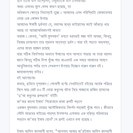
হলে তাকে বলি ডিপ্রেশন, নির্ঘুমতাকে বলি ইনসমনিয়া৷
অথচ এসবের মূলে যেসব কারণ রয়েছে, তা
অধিকাংশ ক্ষেত্রে নিতান্তই তুচ্ছ। আমাদের এসব পরিস্থিতি মোকাবেলায়
দোয়া এক মোক্ষম উপায়৷
আমাদের ঈমানী দুর্বলতা যে, নফসের মধ্যে ভাইরাসের মতই আঁকড়ে ধরে
আছে তা আমরাঅধিকাংশই মানতে
নারাজ। কেননা, 'আমি মুসলমান' বলতে বরাবরই মজা পাই আমরা, কিন্তু
নিজের চালচলনে তার প্রভাব অত্যন্ত দুর্বল। যারা বই পড়তে অভ্যস্ত,
এদের মধ্যে বহুজন রয়েছে
যারা সঠিক নির্দেশনার অভাবে ঈমানের পথে আসতে পারছে না৷ তারা বহুপথ
জানে কিন্তু সঠিক দিশা খুঁজে পায় না৷এমনই এক সময়ে আমাদের সামনে
আধুনিকতার পর্দার তলে লেখকগণ উপহার দিচ্ছেন দারুন দারুন বই।
জাযাকাল্লাহু খাইর।
বই আলোচনাঃ
কভার, ছবিতে দৃশ্যমান। সোনালী বর্ণের লেখাটাতেই বইয়ের অর্ধেক পরিচয়
মিলে যায়৷ মোট ৪৩ টি দোয়া কবুলের ঘটনা নিয়ে সাজানো রাজিব হাসানের
'দু'আ কবুলের গল্পগুলো' বইটি৷
কা'বার কালো ইমাম' শিরোনামে থাকা গল্পটি পড়লে
একজন মুসলমান দোয়ার অলৌকিকতার নিদর্শন সহজেই খুঁজে পাবে। কীভাবে
সৌদি আরবের বাইরের পারস্য উপসাগর এলাকার এক দরিদ্র পরিবারের
সন্তান কা'বার ইমাম হোন? সে গল্পই এখানে বলা হয়েছে।
ইমাম আদিল কালবানী বলেন, "আল্লাহ আমার মা'রইমাম আদিল কালবানী