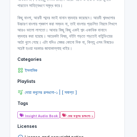
পারতেন সাহিত্যগুণে সমৃদ্ধ করে।
কিছু বাংলা, আরবী শব্দের মতই বানান ব্যবহার করেছেন। আরবী শব্দগুলোর
উচ্চারণ বাংলায় প্ৰকাশ করা সম্ভব না, তাই বাংলার প্রচলিত নিয়মে লিখলে
আরও ভালো লাগতো। আবার কিছু কিছু একই শব্দ একাধিক বানানে
ব্যবহার করা হয়েছে। আরেকটা বিষয়, বইটা পড়তে পড়তেই বাইন্ডিংয়ের
আঠা খুলে গেছে। এটা যদিও মেজর কোনো দিক না, কিন্তু এসব বিষয়েও
সচেষ্ট হওয়া দরকার৷ জাযাকাল্লাহু খাইর।
Categories
ইসলামিক
Playlists
দোয়া কবুলের গল্পগুলো-১ | [ সমাপ্ত ]
Tags
Insight Audio Book
দোয়া কবুলের গল্পগুলো-১
Licenses