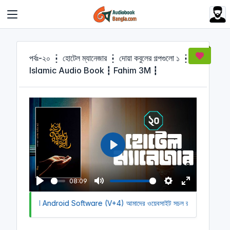
Cookies management panel
পর্বঃ-২০ ┇ হোটেল ম্যানেজার ┇ দোয়া কবুলের গল্পগুলো ১ ┇
Islamic Audio Book ┇ Fahim 3M ┇
P
l
a
08:09
y
P
M
S
E
 Download Android Software (V+4)
l
u
আমাদের ওয়েবসাইট সচল রাখতে আমাদের অর্থ
e
n
a
t
t
t
y
e
t
e