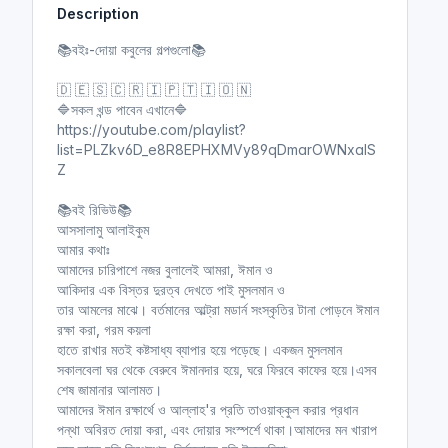
Description
i
r
n
f
📚বইঃ-দোয়া কবুলের গল্পগুলো📚
g
u
s
l
🇩 🇪 🇸 🇨 🇷 🇮 🇵 🇹 🇮 🇴 🇳
l
🔷সকল খন্ড পাবেন এখানে🔷
https://youtube.com/playlist?
s
list=PLZkv6D_e8R8EPHXMVy89qDmarOWNxalS
c
Z
r
e
📚বই রিভিউ📚
e
আসসালামু আলাইকুম
n
আমার কথাঃ
আমাদের চারিপাশে নজর বুলালেই আমরা, ঈমান ও
আকিদার এক বিস্তর দুরত্ব দেখতে পাই মুসলমান ও
তার আমলের মাঝে। বর্তমানের আল্ট্রা মডার্ন সংস্কৃতির টানা পোড়নে ঈমান
রক্ষা করা, গরম কয়লা
হাতে রাখার মতই কষ্টসাধ্য ব্যাপার হয়ে পড়েছে। একজন মুসলমান
সকালবেলা ঘর থেকে বেরুবে ঈমানদার হয়ে, ঘরে ফিরবে কাফের হয়ে।এসব
শেষ জামানার আলামত।
আমাদের ঈমান রক্ষার্থে ও আল্লাহ'র প্রতি তাওয়াক্কুল করার প্রধান
পন্থা অবিরত দোয়া করা, এবং দোয়ার সংস্পর্শে থাকা।আমাদের মন খারাপ