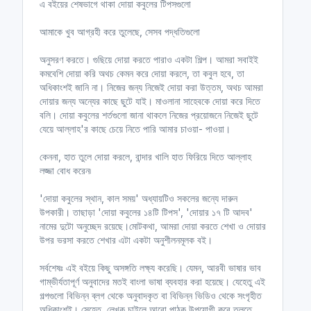
এ বইয়ের শেষভাগে থাকা দোয়া কবুলের টিপসগুলো
আমাকে খুব আগ্রহী করে তুলেছে, সেসব পদ্ধতিগুলো
অনুসরণ করতে। গুছিয়ে দোয়া করতে পারাও একটা শিল্প। আমরা সবাইই
কমবেশি দোয়া করি অথচ কেমন করে দোয়া করলে, তা কবুল হবে, তা
অধিকাংশই জানি না। নিজের জন্য নিজেই দোয়া করা উত্তম, অথচ আমরা
দোয়ার জন্য অন্যের কাছে ছুটে যাই। মাওলানা সাহেবকে দোয়া করে দিতে
বলি। দোয়া কবুলের শর্তগুলো জানা থাকলে নিজের প্রয়োজনে নিজেই ছুটে
যেয়ে আল্লাহ'র কাছে চেয়ে নিতে পারি আমার চাওয়া- পাওয়া।
কেননা, হাত তুলে দোয়া করলে, বান্দার খালি হাত ফিরিয়ে দিতে আল্লাহ
লজ্জা বোধ করেন৷
'দোয়া কবুলের স্থান, কাল সময়' অধ্যায়টিও সকলের জন্যে দারুন
উপকারী। তাছাড়া 'দোয়া কবুলের ১৪টি টিপস', 'দোয়ার ১৭ টি আদব'
নামের দুটো অনুচ্ছেদ রয়েছে।মোটকথা, আমরা দোয়া করতে শেখা ও দোয়ার
উপর ভরসা করতে শেখার এটা একটা অনুশীলনমূলক বই।
সর্বশেষঃ এই বইয়ে কিছু অসঙ্গতি লক্ষ্য করেছি। যেমন, আরবী ভাষার ভাব
গাম্ভীর্যতাপূর্ণ অনুবাদের মতই বাংলা ভাষা ব্যবহার করা হয়েছে। যেহেতু এই
গল্পগুলো বিভিন্ন ব্লগ থেকে অনুবাদকৃত বা বিভিন্ন ভিডিও থেকে সংগৃহীত
অধিকাংশই। সেহেতু, লেখক চাইলে আরো পাঠক উপযোগী করে তুলতে