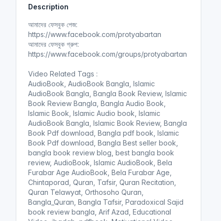
Description
i
r
n
f
আমাদের ফেসবুক পেজ:
g
u
https://www.facebook.com/protyabartan
s
l
আমাদের ফেসবুক গ্রুপ:
l
https://www.facebook.com/groups/protyabartan
s
Video Related Tags :
c
AudioBook, AudioBook Bangla, Islamic
r
AudioBook Bangla, Bangla Book Review, Islamic
e
Book Review Bangla, Bangla Audio Book,
e
Islamic Book, Islamic Audio book, Islamic
n
AudioBook Bangla, Islamic Book Review, Bangla
Book Pdf download, Bangla pdf book, Islamic
Book Pdf download, Bangla Best seller book,
bangla book review blog, best bangla book
review, AudioBook, Islamic AudioBook, Bela
Furabar Age AudioBook, Bela Furabar Age,
Chintaporad, Quran, Tafsir, Quran Recitation,
Quran Telawyat, Orthosoho Quran,
Bangla_Quran, Bangla Tafsir, Paradoxical Sajid
book review bangla, Arif Azad, Educational