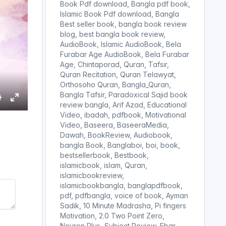
Book Pdf download, Bangla pdf book,
Islamic Book Pdf download, Bangla
Best seller book, bangla book review
blog, best bangla book review,
AudioBook, Islamic AudioBook, Bela
Furabar Age AudioBook, Bela Furabar
Age, Chintaporad, Quran, Tafsir,
Quran Recitation, Quran Telawyat,
Orthosoho Quran, Bangla_Quran,
Bangla Tafsir, Paradoxical Sajid book
review bangla, Arif Azad, Educational
S
E
Video, ibadah, pdfbook, Motivational
e
n
Video, Baseera, BaseeraMedia,
t
Dawah, BookReview, Audiobook,
e
bangla Book, Banglaboi, boi, book,
r
bestsellerbook, Bestbook,
islamicbook, islam, Quran,
n
f
islamicbookreview,
g
u
islamicbookbangla, banglapdfbook,
s
l
pdf, pdfbangla, voice of book, Ayman
l
Sadik, 10 Minute Madrasha, Pi fingers
s
Motivation, 2.0 Two Point Zero,
c
Neuron Plus, Subject Review, Ebar