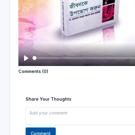
P
Comments (0)
l
a
y
Share Your Thoughts
Comment