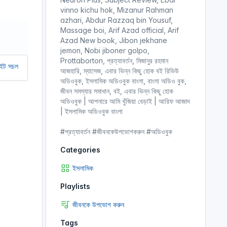
r
vinno kichu hok, Mizanur Rahman
azhari, Abdur Razzaq bin Yousuf,
e
Massage boi, Arif Azad official, Arif
e
Azad New book, Jibon jekhane
n
jemon, Nobi jiboner golpo,
Prottaborton, প্রত্যাবর্তন, মিজানুর রহমান
ে আমাদের অর্থ সাহায্য করুন। আমরা একটি অলাভজনক ওয়েবসাইট, আমরা ওয়েবসাইট থেকে 
আজহারি, ম্যাসেজ, এবার ভিন্ন কিছু হোক বই রিভিউ
অডিওবুক, ইসলামিক অডিওবুক বাংলা, বাংলা অডিও বুক,
জীবন সমস্যার সমাধান, বই, এবার ভিন্ন কিছু হোক
অডিওবুক | আপনারে আমি খুঁজিয়া বেড়াই | আরিফ আজাদ
| ইসলামিক অডিওবুক বাংলা
#প্রত্যাবর্তন #জীবনকেউপভোগকরুন #অডিওবুক
Categories
ইসলামিক
Playlists
জীবনকে উপভোগ করুন
Tags