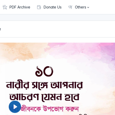
PDF Archive
Donate Us
Others
ন
P