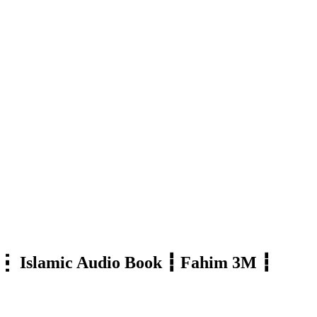
খোঁজে ┇ Islamic Audio Book ┇ Fahim 3M ┇