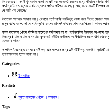
কি ১৩ বছর। সবাই খুব অবাক হলো যে এই বয়সের একটা ছেলের মধ্যে কীভাবে ধর্ষণের মা
পর্নোগ্রাফি ১৩ বছরের একটা ছেলেকে ধর্ষকে পরিণত করেছে। সেই সাথে একটি নিস্পাপ 
কে দায়ী এর পেছনে?
উত্তরটা আপনার অজানা নয়। যেখানে পর্নোগ্রাফি সবকিছুই ধ্বংস করে দিচ্ছে সেখানে আমাদ
মানুষ এটাও জানত না যে পর্নোগ্রাফি তাদের জীবনটা কীভাবে শেষ করে দিচ্ছে। আলহাম
মুক্ত বাতাসের খোঁজে বইটি বাংলাদেশের সর্বপ্রথম বই যা পর্নোগ্রাফির বিরুদ্ধে আওয়াজ ত
বিরুদ্ধে। হাজার হাজার পথহারা যুবক এই বইটির বদৌলতে পর্নোগ্রাফির ভয়াল থাবা থেকে
বাতাসের খোঁজ’
আপনি পর্ন-আসক্ত হন আর নাই হন, আর আপনার জন্য এই বইটি পড়া জরুরি। প্রতিটি মান
ইনশাআল্লাহ হতাশ হবেন না।
Categories
ইসলামিক
Playlists
মুক্ত বাতাসের খোঁজে | [ সমাপ্ত ]
Tags