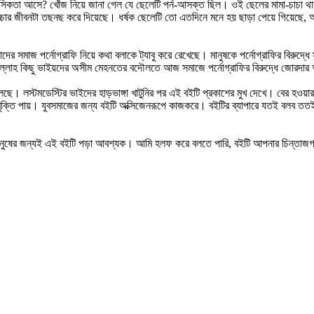
নসিকতা আসে? খোঁজ নিয়ে জানা গেল যে ছেলেটি পর্ন-আসক্ত ছিল। ওই ছেলের মামা-চাচা 
বাচ্চার জীবনটা তছনছ করে দিয়েছে। ধর্ষক ছেলেটি তো এতদিনে মনে হয় ছাড়া পেয়ে গিয়েছ
ের সমাজ পর্নোগ্রাফি নিয়ে কথা বলাকে ট্যাবু করে রেখেছে। মানুষকে পর্নোগ্রাফির বিরুদ্ধ
দুলিল্লাহ কিছু ভাইয়দের অসীম মেহনতের বদৌলতে আজ সমাজে পর্নোগ্রাফির বিরুদ্ধে জোরদ
ুলেছে। লস্টমডেস্টির ভাইদের হাড়ভাঙ্গা খাটুনির পর এই বইটি প্রকাশের মুখ দেখে। বের হওয়
 মুক্তি পায়। যুবসমাজের জন্য বইটি অক্সিজেনরূপে কাজকরে। বইটির ব্যাপারে যতই বলব তত
ুষের জন্যই এই বইটি পড়া আবশ্যক। আমি হলফ করে বলতে পারি, বইটি আপনার চিন্তাজগতে