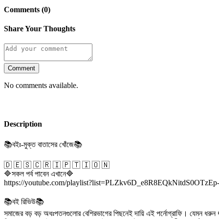
Comments (0)
Share Your Thoughts
Comment
No comments available.
Description
📚বইঃ-মুক্ত বাতাসের খোঁজে📚
🇩 🇪 🇸 🇨 🇷 🇮 🇵 🇹 🇮 🇴 🇳
🔷সকল পর্ব পাবেন এখানে🔷
https://youtube.com/playlist?list=PLZkv6D_e8R8EQkNitdS0OTzE
📚বই রিভিউ📚
সমাজের বড় বড় অধঃপতনগুলোর বেশিরভাগের পিছনেই দায়ি এই পর্নোগ্রাফি। যেমন ধরুন ধর