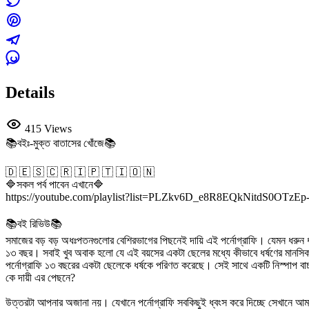
Details
415 Views
📚বইঃ-মুক্ত বাতাসের খোঁজে📚
🇩 🇪 🇸 🇨 🇷 🇮 🇵 🇹 🇮 🇴 🇳
🔷সকল পর্ব পাবেন এখানে🔷
https://youtube.com/playlist?list=PLZkv6D_e8R8EQkNitdS0OTzE
📚বই রিভিউ📚
সমাজের বড় বড় অধঃপতনগুলোর বেশিরভাগের পিছনেই দায়ি এই পর্নোগ্রাফি। যেমন ধরুন ধর
১৩ বছর। সবাই খুব অবাক হলো যে এই বয়সের একটা ছেলের মধ্যে কীভাবে ধর্ষণের মানসি
পর্নোগ্রাফি ১৩ বছরের একটা ছেলেকে ধর্ষকে পরিণত করেছে। সেই সাথে একটি নিস্পাপ 
কে দায়ী এর পেছনে?
উত্তরটা আপনার অজানা নয়। যেখানে পর্নোগ্রাফি সবকিছুই ধ্বংস করে দিচ্ছে সেখানে আমাদ