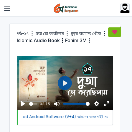
Cookies management panel
পর্বঃ-১৭ ┇ দুআ তো করেছিলাম ┇ মুক্ত বাতাসের খোঁজে ┇
Islamic Audio Book ┇ Fahim 3M ┇
P
l
a
03:15
y
P
M
S
E
 to Download Android Software (V+4)
l
u
আমাদের ওয়েবসাইট সচল রাখতে আমাদের 
e
n
a
t
t
t
y
e
t
e