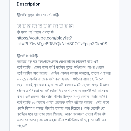
Description
i
r
n
f
📚বইঃ-মুক্ত বাতাসের খোঁজে📚
g
u
s
l
🇩 🇪 🇸 🇨 🇷 🇮 🇵 🇹 🇮 🇴 🇳
l
🔷সকল পর্ব পাবেন এখানে🔷
https://youtube.com/playlist?
s
list=PLZkv6D_e8R8EQkNitdS0OTzEp-p3Gkn0S
c
r
📚বই রিভিউ📚
e
সমাজের বড় বড় অধঃপতনগুলোর বেশিরভাগের পিছনেই দায়ি এই
e
পর্নোগ্রাফি। যেমন ধরুন ধর্ষণ! বর্তমান যুগের অধিকাংশ ধর্ষণের পেছনে
n
পর্নোগ্রাফির হাত রয়েছে। সেদিন একজন আমায় জানালো, তাদের এলাকায়
৯ বছরের একটা বাচ্চাকে ধর্ষণ করা হয়েছে। ধর্ষকের বয়স ১২ কি ১৩
বছর। সবাই খুব অবাক হলো যে এই বয়সের একটা ছেলের মধ্যে কীভাবে
ধর্ষণের মানসিকতা আসে? খোঁজ নিয়ে জানা গেল যে ছেলেটি পর্ন-আসক্ত
ছিল। ওই ছেলের মামা-চাচা থাকায় উল্লেখযোগ্য কোনো বিচার হয়নি।
পর্নোগ্রাফি ১৩ বছরের একটা ছেলেকে ধর্ষকে পরিণত করেছে। সেই সাথে
একটি নিস্পাপ বাচ্চার জীবনটা তছনছ করে দিয়েছে। ধর্ষক ছেলেটি তো
এতদিনে মনে হয় ছাড়া পেয়ে গিয়েছে, আরও কতগুলো মেয়ের জীবন নষ্ট
করবে কে জানে। এরকম অহরহ ঘটনা প্রতিনিয়ত ঘটছে। কে দায়ী এর
পেছনে?