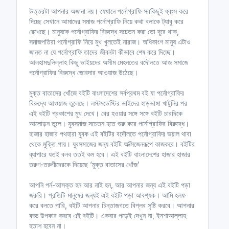
উত্তরটা আপনার অজানা নয়। যেখানে পর্নোগ্রাফি সবকিছুই ধ্বংস করে
দিচ্ছে সেখানে আমাদের সমাজ পর্নোগ্রাফি নিয়ে কথা বলাকে ট্যাবু করে
রেখেছে। মানুষকে পর্নোগ্রাফির বিরুদ্ধে সচেতন করা তো দূরে থাক,
সমাজপতিরা পর্নোগ্রাফি নিয়ে মুখ খুলতেই নারাজ। অধিকাংশ মানুষ এটাও
জানত না যে পর্নোগ্রাফি তাদের জীবনটা কীভাবে শেষ করে দিচ্ছে।
আলহামদুলিল্লাহ কিছু ভাইয়দের অসীম মেহনতের বদৌলতে আজ সমাজে
পর্নোগ্রাফির বিরুদ্ধে জোরদার আওয়াজ উঠেছে।
মুক্ত বাতাসের খোঁজে বইটি বাংলাদেশের সর্বপ্রথম বই যা পর্নোগ্রাফির
বিরুদ্ধে আওয়াজ তুলেছে। লস্টমডেস্টির ভাইদের হাড়ভাঙ্গা খাটুনির পর
এই বইটি প্রকাশের মুখ দেখে। বের হওয়ার সঙ্গে সঙ্গে বইটি চারদিকে
আলোড়ন তুলে। যুবসমাজ সচেতন হতে শুরু করে পর্নোগ্রাফির বিরুদ্ধে।
হাজার হাজার পথহারা যুবক এই বইটির বদৌলতে পর্নোগ্রাফির ভয়াল থাবা
থেকে মুক্তি পায়। যুবসমাজের জন্য বইটি অক্সিজেনরূপে কাজকরে। বইটির
ব্যাপারে যতই বলব ততই কম হবে। এই বইটি বাংলাদেশের হাজার হাজার
তরুণ-তরুণীদেরকে দিয়েছে ‘মুক্ত বাতাসের খোঁজ’
আপনি পর্ন-আসক্ত হন আর নাই হন, আর আপনার জন্য এই বইটি পড়া
জরুরি। প্রতিটি মানুষের জন্যই এই বইটি পড়া আবশ্যক। আমি হলফ
করে বলতে পারি, বইটি আপনার চিন্তাজগতে বিপ্লব সৃষ্টি করবে। আপনার
বড্ড উপকার করবে এই বইটি। একবার পড়েই দেখুন না, ইনশাআল্লাহ
হতাশ হবেন না।