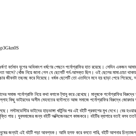
p-p3Gkn0S
্ষণ! বর্তমান যুগের অধিকাংশ ধর্ষণের পেছনে পর্নোগ্রাফির হাত রয়েছে। সেদিন একজন আমায়
কতা আসে? খোঁজ নিয়ে জানা গেল যে ছেলেটি পর্ন-আসক্ত ছিল। ওই ছেলের মামা-চাচা থাক
বাচ্চার জীবনটা তছনছ করে দিয়েছে। ধর্ষক ছেলেটি তো এতদিনে মনে হয় ছাড়া পেয়ে গিয়েছ
ের সমাজ পর্নোগ্রাফি নিয়ে কথা বলাকে ট্যাবু করে রেখেছে। মানুষকে পর্নোগ্রাফির বিরুদ্ধ
দুলিল্লাহ কিছু ভাইয়দের অসীম মেহনতের বদৌলতে আজ সমাজে পর্নোগ্রাফির বিরুদ্ধে জোরদ
ুলেছে। লস্টমডেস্টির ভাইদের হাড়ভাঙ্গা খাটুনির পর এই বইটি প্রকাশের মুখ দেখে। বের হওয়
 মুক্তি পায়। যুবসমাজের জন্য বইটি অক্সিজেনরূপে কাজকরে। বইটির ব্যাপারে যতই বলব তত
ুষের জন্যই এই বইটি পড়া আবশ্যক। আমি হলফ করে বলতে পারি, বইটি আপনার চিন্তাজগতে