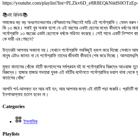
https://youtube.com/playlist?list=PLZkv6D_e8R8EQkNitdS0OTzE
📚বই রিভিউ📚
সমাজের বড় বড় অধঃপতনগুলোর বেশিরভাগের পিছনেই দায়ি এই পর্নোগ্রাফি। যেমন ধরুন ধর
কি ১৩ বছর। সবাই খুব অবাক হলো যে এই বয়সের একটা ছেলের মধ্যে কীভাবে ধর্ষণের মা
পর্নোগ্রাফি ১৩ বছরের একটা ছেলেকে ধর্ষকে পরিণত করেছে। সেই সাথে একটি নিস্পাপ 
কে দায়ী এর পেছনে?
উত্তরটা আপনার অজানা নয়। যেখানে পর্নোগ্রাফি সবকিছুই ধ্বংস করে দিচ্ছে সেখানে আমাদ
মানুষ এটাও জানত না যে পর্নোগ্রাফি তাদের জীবনটা কীভাবে শেষ করে দিচ্ছে। আলহাম
মুক্ত বাতাসের খোঁজে বইটি বাংলাদেশের সর্বপ্রথম বই যা পর্নোগ্রাফির বিরুদ্ধে আওয়াজ ত
বিরুদ্ধে। হাজার হাজার পথহারা যুবক এই বইটির বদৌলতে পর্নোগ্রাফির ভয়াল থাবা থেকে
বাতাসের খোঁজ’
আপনি পর্ন-আসক্ত হন আর নাই হন, আর আপনার জন্য এই বইটি পড়া জরুরি। প্রতিটি মান
ইনশাআল্লাহ হতাশ হবেন না।
Categories
ইসলামিক
Playlists