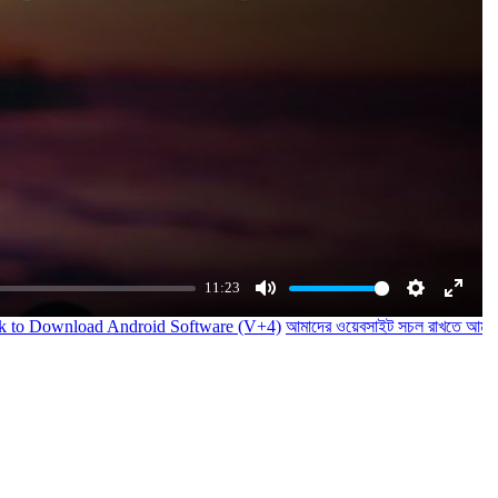
11:23
Mute
Settings
Enter
ad Android Software (V+4)
আমাদের ওয়েবসাইট সচল রাখতে আমাদের অর্থ সাহায
fullsc