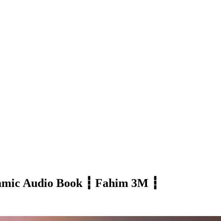
┇ Islamic Audio Book ┇ Fahim 3M ┇