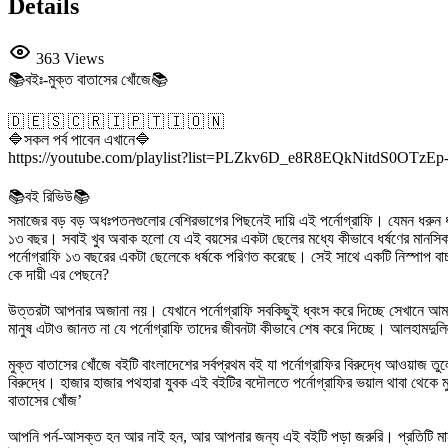
Details
363 Views
📚বইঃ-মুক্ত বাতাসের খোঁজে📚
🇩 🇪 🇸 🇨 🇷 🇮 🇵 🇹 🇮 🇴 🇳
🔷সকল পর্ব পাবেন এখানে🔷
https://youtube.com/playlist?list=PLZkv6D_e8R8EQkNitdS0OTzE
📚বই রিভিউ📚
সমাজের বড় বড় অধঃপতনগুলোর বেশিরভাগের পিছনেই দায়ি এই পর্নোগ্রাফি। যেমন ধরুন ধর
১৩ বছর। সবাই খুব অবাক হলো যে এই বয়সের একটা ছেলের মধ্যে কীভাবে ধর্ষণের মানসি
পর্নোগ্রাফি ১৩ বছরের একটা ছেলেকে ধর্ষকে পরিণত করেছে। সেই সাথে একটি নিস্পাপ 
কে দায়ী এর পেছনে?
উত্তরটা আপনার অজানা নয়। যেখানে পর্নোগ্রাফি সবকিছুই ধ্বংস করে দিচ্ছে সেখানে আমাদ
মানুষ এটাও জানত না যে পর্নোগ্রাফি তাদের জীবনটা কীভাবে শেষ করে দিচ্ছে। আলহাম
মুক্ত বাতাসের খোঁজে বইটি বাংলাদেশের সর্বপ্রথম বই যা পর্নোগ্রাফির বিরুদ্ধে আওয়াজ ত
বিরুদ্ধে। হাজার হাজার পথহারা যুবক এই বইটির বদৌলতে পর্নোগ্রাফির ভয়াল থাবা থেকে
বাতাসের খোঁজ’
আপনি পর্ন-আসক্ত হন আর নাই হন, আর আপনার জন্য এই বইটি পড়া জরুরি। প্রতিটি মান