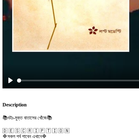
Play
Description
📚বইঃ-মুক্ত বাতাসের খোঁজে📚
🇩 🇪 🇸 🇨 🇷 🇮 🇵 🇹 🇮 🇴 🇳
🔷সকল পর্ব পাবেন এখানে🔷