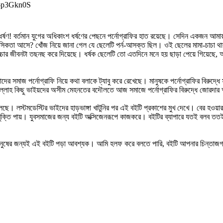
p-p3Gkn0S
্ষণ! বর্তমান যুগের অধিকাংশ ধর্ষণের পেছনে পর্নোগ্রাফির হাত রয়েছে। সেদিন একজন আমায়
নসিকতা আসে? খোঁজ নিয়ে জানা গেল যে ছেলেটি পর্ন-আসক্ত ছিল। ওই ছেলের মামা-চাচা 
বাচ্চার জীবনটা তছনছ করে দিয়েছে। ধর্ষক ছেলেটি তো এতদিনে মনে হয় ছাড়া পেয়ে গিয়েছ
ের সমাজ পর্নোগ্রাফি নিয়ে কথা বলাকে ট্যাবু করে রেখেছে। মানুষকে পর্নোগ্রাফির বিরুদ্ধ
দুলিল্লাহ কিছু ভাইয়দের অসীম মেহনতের বদৌলতে আজ সমাজে পর্নোগ্রাফির বিরুদ্ধে জোরদ
ুলেছে। লস্টমডেস্টির ভাইদের হাড়ভাঙ্গা খাটুনির পর এই বইটি প্রকাশের মুখ দেখে। বের হওয়
 মুক্তি পায়। যুবসমাজের জন্য বইটি অক্সিজেনরূপে কাজকরে। বইটির ব্যাপারে যতই বলব তত
ুষের জন্যই এই বইটি পড়া আবশ্যক। আমি হলফ করে বলতে পারি, বইটি আপনার চিন্তাজগতে