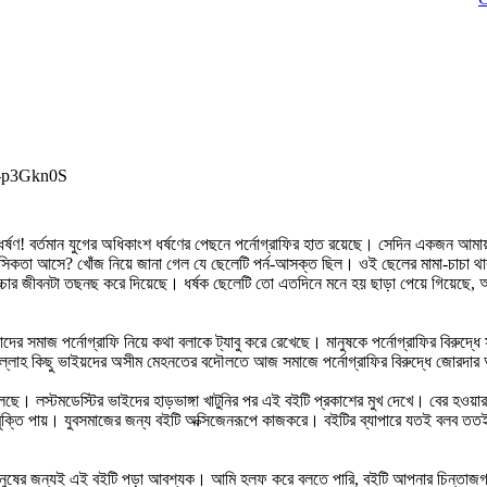
p-p3Gkn0S
্ষণ! বর্তমান যুগের অধিকাংশ ধর্ষণের পেছনে পর্নোগ্রাফির হাত রয়েছে। সেদিন একজন আমায়
নসিকতা আসে? খোঁজ নিয়ে জানা গেল যে ছেলেটি পর্ন-আসক্ত ছিল। ওই ছেলের মামা-চাচা 
বাচ্চার জীবনটা তছনছ করে দিয়েছে। ধর্ষক ছেলেটি তো এতদিনে মনে হয় ছাড়া পেয়ে গিয়েছ
ের সমাজ পর্নোগ্রাফি নিয়ে কথা বলাকে ট্যাবু করে রেখেছে। মানুষকে পর্নোগ্রাফির বিরুদ্ধ
দুলিল্লাহ কিছু ভাইয়দের অসীম মেহনতের বদৌলতে আজ সমাজে পর্নোগ্রাফির বিরুদ্ধে জোরদ
ুলেছে। লস্টমডেস্টির ভাইদের হাড়ভাঙ্গা খাটুনির পর এই বইটি প্রকাশের মুখ দেখে। বের হওয়
 মুক্তি পায়। যুবসমাজের জন্য বইটি অক্সিজেনরূপে কাজকরে। বইটির ব্যাপারে যতই বলব তত
ুষের জন্যই এই বইটি পড়া আবশ্যক। আমি হলফ করে বলতে পারি, বইটি আপনার চিন্তাজগতে