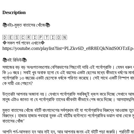
Description
📚বইঃ-মুক্ত বাতাসের খোঁজে📚
🇩 🇪 🇸 🇨 🇷 🇮 🇵 🇹 🇮 🇴 🇳
🔷সকল পর্ব পাবেন এখানে🔷
https://youtube.com/playlist?list=PLZkv6D_e8R8EQkNitdS0OTzE
📚বই রিভিউ📚
সমাজের বড় বড় অধঃপতনগুলোর বেশিরভাগের পিছনেই দায়ি এই পর্নোগ্রাফি। যেমন ধরুন ধর
কি ১৩ বছর। সবাই খুব অবাক হলো যে এই বয়সের একটা ছেলের মধ্যে কীভাবে ধর্ষণের মা
পর্নোগ্রাফি ১৩ বছরের একটা ছেলেকে ধর্ষকে পরিণত করেছে। সেই সাথে একটি নিস্পাপ 
কে দায়ী এর পেছনে?
উত্তরটা আপনার অজানা নয়। যেখানে পর্নোগ্রাফি সবকিছুই ধ্বংস করে দিচ্ছে সেখানে আমাদ
মানুষ এটাও জানত না যে পর্নোগ্রাফি তাদের জীবনটা কীভাবে শেষ করে দিচ্ছে। আলহাম
মুক্ত বাতাসের খোঁজে বইটি বাংলাদেশের সর্বপ্রথম বই যা পর্নোগ্রাফির বিরুদ্ধে আওয়াজ ত
বিরুদ্ধে। হাজার হাজার পথহারা যুবক এই বইটির বদৌলতে পর্নোগ্রাফির ভয়াল থাবা থেকে
বাতাসের খোঁজ’
আপনি পর্ন-আসক্ত হন আর নাই হন, আর আপনার জন্য এই বইটি পড়া জরুরি। প্রতিটি মান