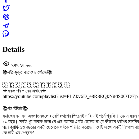
Details
385 Views
📚বইঃ-মুক্ত বাতাসের খোঁজে📚
🇩 🇪 🇸 🇨 🇷 🇮 🇵 🇹 🇮 🇴 🇳
🔷সকল পর্ব পাবেন এখানে🔷
https://youtube.com/playlist?list=PLZkv6D_e8R8EQkNitdS0OTzE
📚বই রিভিউ📚
সমাজের বড় বড় অধঃপতনগুলোর বেশিরভাগের পিছনেই দায়ি এই পর্নোগ্রাফি। যেমন ধরুন ধর
১৩ বছর। সবাই খুব অবাক হলো যে এই বয়সের একটা ছেলের মধ্যে কীভাবে ধর্ষণের মানসি
পর্নোগ্রাফি ১৩ বছরের একটা ছেলেকে ধর্ষকে পরিণত করেছে। সেই সাথে একটি নিস্পাপ 
কে দায়ী এর পেছনে?