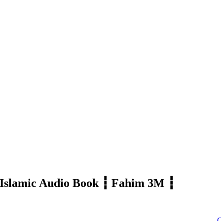
োঁজে ┇ Islamic Audio Book ┇ Fahim 3M ┇
Click to