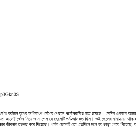
p-p3Gkn0S
্ষণ! বর্তমান যুগের অধিকাংশ ধর্ষণের পেছনে পর্নোগ্রাফির হাত রয়েছে। সেদিন একজন আমায়
কতা আসে? খোঁজ নিয়ে জানা গেল যে ছেলেটি পর্ন-আসক্ত ছিল। ওই ছেলের মামা-চাচা থাক
বাচ্চার জীবনটা তছনছ করে দিয়েছে। ধর্ষক ছেলেটি তো এতদিনে মনে হয় ছাড়া পেয়ে গিয়েছ