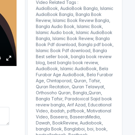
Video Related Tags :
AudioBook, AudioBook Bangla, Islamic
AudioBook Bangla, Bangla Book
Review, Islamic Book Review Bangla,
Bangla Audio Book, Islamic Book,
Islamic Audio book, Islamic AudioBook
Bangla, Islamic Book Review, Bangla
Book Pdf download, Bangla pdf book,
Islamic Book Pdf download, Bangla
Best seller book, bangla book review
blog, best bangla book review,
S
E
AudioBook, Islamic AudioBook, Bela
e
n
Furabar Age AudioBook, Bela Furabar
t
Age, Chintaporad, Quran, Tafsir,
e
Quran Recitation, Quran Telawyat,
r
Orthosoho Quran, Bangla_Quran,
Bangla Tafsir, Paradoxical Sajid book
n
f
review bangla, Arif Azad, Educational
g
u
Video, ibadah, pdfbook, Motivational
s
l
Video, Baseera, BaseeraMedia,
l
Dawah, BookReview, Audiobook,
s
bangla Book, Banglaboi, boi, book,
c
bestsellerbook, Bestbook,