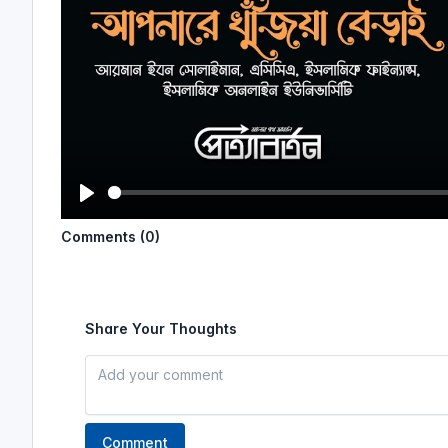
P
Comments (0)
l
a
y
Share Your Thoughts
Comment