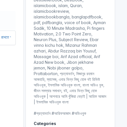
r
islamicbook, islam, Quran,
islamicbookreview,
e
islamicbookbangla, banglapdfbook,
e
pdf, pdfbangla, voice of book, Ayman
n
Sadik, 10 Minute Madrasha, Pi fingers
Motivation, 2.0 Two Point Zero,
দের অর্থ সাহায্য করুন। আমরা একটি অলাভজনক ওয়েবসাইট, আমরা ওয়েবসাইট থেকে কোনো 
Neuron Plus, Subject Review, Ebar
vinno kichu hok, Mizanur Rahman
azhari, Abdur Razzaq bin Yousuf,
Massage boi, Arif Azad official, Arif
Azad New book, Jibon jekhane
jemon, Nobi jiboner golpo,
Prottaborton, প্রত্যাবর্তন, মিজানুর রহমান
আজহারি, ম্যাসেজ, এবার ভিন্ন কিছু হোক বই রিভিউ
অডিওবুক, ইসলামিক অডিওবুক বাংলা, বাংলা অডিও বুক,
জীবন সমস্যার সমাধান, বই, এবার ভিন্ন কিছু হোক
অডিওবুক | আপনারে আমি খুঁজিয়া বেড়াই | আরিফ আজাদ
| ইসলামিক অডিওবুক বাংলা
#প্রত্যাবর্তন #আরিফআজাদ #অডিওবুক
Categories