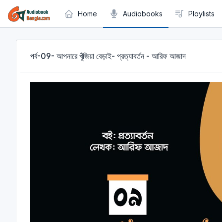
Cookies management panel
Home
Audiobooks
Playlists
পর্ব-09- আপনারে খুঁজিয়া বেড়াই- প্রত্যাবর্তন - আরিফ আজাদ