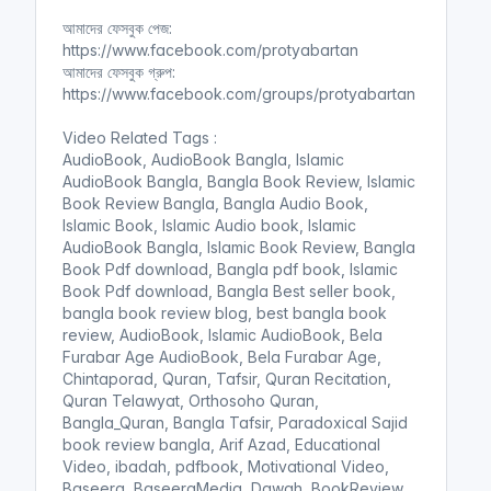
n
f
আমাদের ফেসবুক পেজ:
g
u
https://www.facebook.com/protyabartan
s
l
আমাদের ফেসবুক গ্রুপ:
l
https://www.facebook.com/groups/protyabartan
s
Video Related Tags :
c
AudioBook, AudioBook Bangla, Islamic
r
AudioBook Bangla, Bangla Book Review, Islamic
e
Book Review Bangla, Bangla Audio Book,
e
Islamic Book, Islamic Audio book, Islamic
n
AudioBook Bangla, Islamic Book Review, Bangla
Book Pdf download, Bangla pdf book, Islamic
Book Pdf download, Bangla Best seller book,
bangla book review blog, best bangla book
review, AudioBook, Islamic AudioBook, Bela
Furabar Age AudioBook, Bela Furabar Age,
Chintaporad, Quran, Tafsir, Quran Recitation,
Quran Telawyat, Orthosoho Quran,
Bangla_Quran, Bangla Tafsir, Paradoxical Sajid
book review bangla, Arif Azad, Educational
Video, ibadah, pdfbook, Motivational Video,
Baseera, BaseeraMedia, Dawah, BookReview,