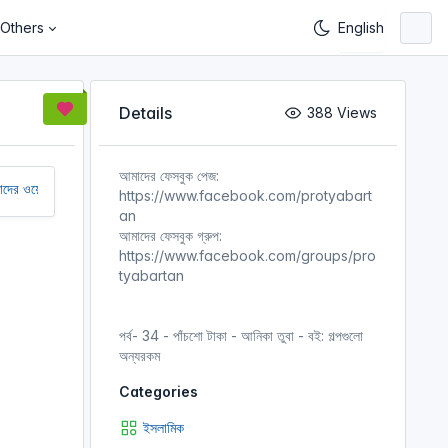
Others
Details
388 Views
আমাদের ফেসবুক পেজ:
সাইট সচল রাখতে আমাদের অর্থ সাহায্য করুন। আমরা একটি অলাভজনক ওয়েবসাইট, আমরা ও
https://www.facebook.com/protyabart
an
আমাদের ফেসবুক গ্রুপ:
https://www.facebook.com/groups/pro
tyabartan
পর্ব- 34 - পাঁচশো টাকা - আনিকা তুবা - বই: গল্পগুলো
অন্যরকম
Categories
ইসলামিক