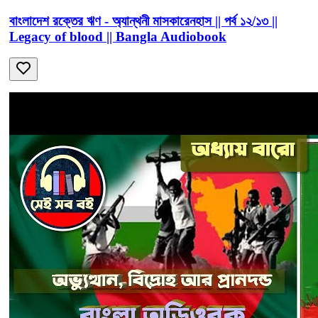
বাংলাদেশ রক্তের ঋণ - অ্যান্থনী মাসকারেনহাস || পর্ব ১২/১৩ ||
Legacy of blood || Bangla Audiobook