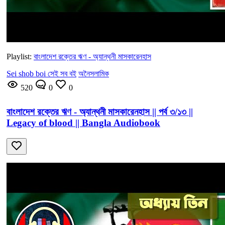
Playlist:
বাংলাদেশ রক্তের ঋণ - অ্যান্থনী মাসকারেনহাস
Sei shob boi সেই সব বই
অনৈসলামিক
520
0
0
বাংলাদেশ রক্তের ঋণ - অ্যান্থনী মাসকারেনহাস || পর্ব ৩/১৩ ||
Legacy of blood || Bangla Audiobook