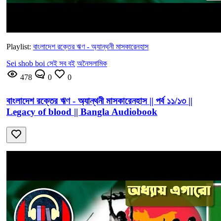
Playlist:
বাংলাদেশ রক্তের ঋণ - অ্যান্থনী মাসকারেনহাস
Sei shob boi সেই সব বই
অনৈসলামিক
478
0
0
বাংলাদেশ রক্তের ঋণ - অ্যান্থনী মাসকারেনহাস || পর্ব ১১/১৩ ||
Legacy of blood || Bangla Audiobook