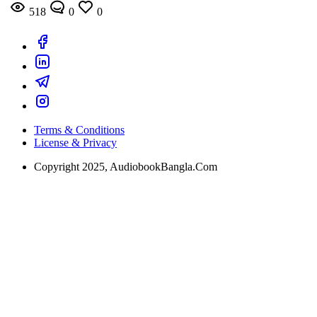
518
0
0
Terms & Conditions
License & Privacy
Copyright 2025, AudiobookBangla.Com