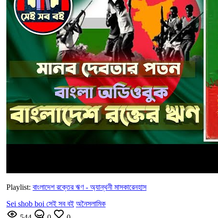
Playlist:
বাংলাদেশ রক্তের ঋণ - অ্যান্থনী মাসকারেনহাস
Sei shob boi সেই সব বই
অনৈসলামিক
544
0
0