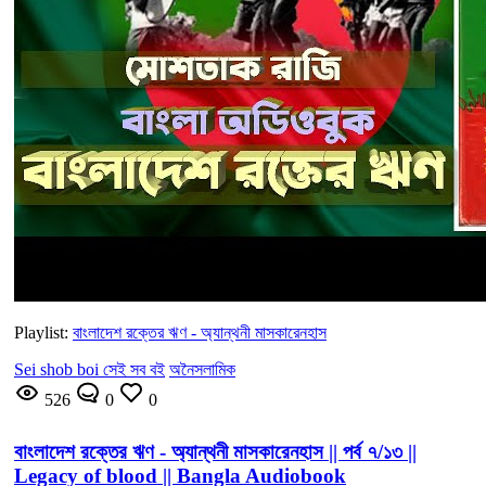
Playlist:
বাংলাদেশ রক্তের ঋণ - অ্যান্থনী মাসকারেনহাস
Sei shob boi সেই সব বই
অনৈসলামিক
526
0
0
বাংলাদেশ রক্তের ঋণ - অ্যান্থনী মাসকারেনহাস || পর্ব ৭/১৩ ||
Legacy of blood || Bangla Audiobook