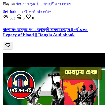
Playlist:
বাংলাদেশ রক্তের ঋণ - অ্যান্থনী মাসকারেনহাস
Sei shob boi সেই সব বই
অনৈসলামিক
503
0
0
বাংলাদেশ রক্তের ঋণ - অ্যান্থনী মাসকারেনহাস || পর্ব ১/১৩ ||
Legacy of blood || Bangla Audiobook