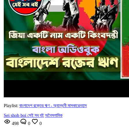
Playlist:
বাংলাদেশ রক্তের ঋণ - অ্যান্থনী মাসকারেনহাস
Sei shob boi সেই সব বই
অনৈসলামিক
498
0
0