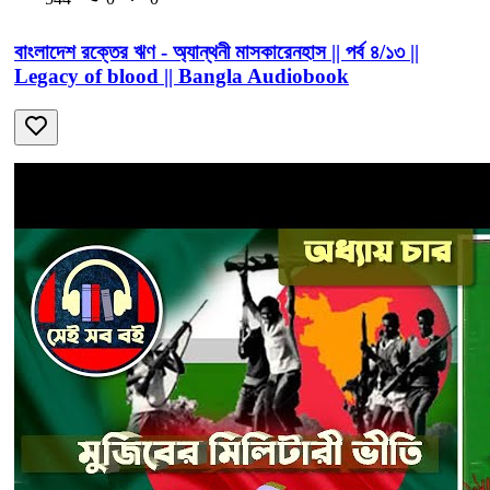
বাংলাদেশ রক্তের ঋণ - অ্যান্থনী মাসকারেনহাস || পর্ব ৪/১৩ ||
Legacy of blood || Bangla Audiobook