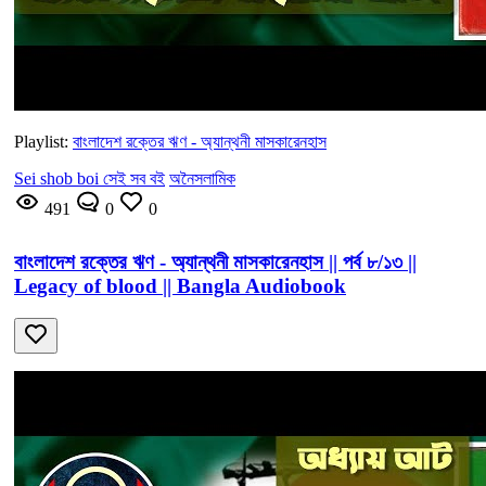
Playlist:
বাংলাদেশ রক্তের ঋণ - অ্যান্থনী মাসকারেনহাস
Sei shob boi সেই সব বই
অনৈসলামিক
491
0
0
বাংলাদেশ রক্তের ঋণ - অ্যান্থনী মাসকারেনহাস || পর্ব ৮/১৩ ||
Legacy of blood || Bangla Audiobook