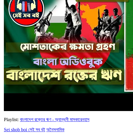
Playlist:
বাংলাদেশ রক্তের ঋণ - অ্যান্থনী মাসকারেনহাস
Sei shob boi সেই সব বই
অনৈসলামিক