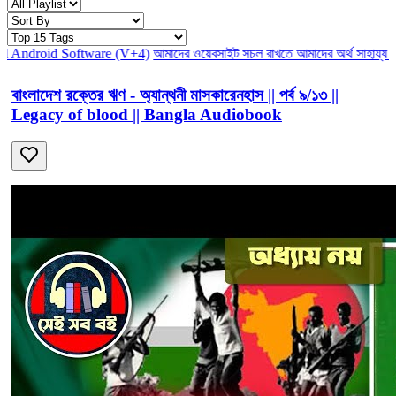
+4)
আমাদের ওয়েবসাইট সচল রাখতে আমাদের অর্থ সাহায্য করুন। আমরা একটি অলাভ
বাংলাদেশ রক্তের ঋণ - অ্যান্থনী মাসকারেনহাস || পর্ব ৯/১৩ ||
Legacy of blood || Bangla Audiobook