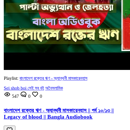
Playlist:
বাংলাদেশ রক্তের ঋণ - অ্যান্থনী মাসকারেনহাস
Sei shob boi সেই সব বই
অনৈসলামিক
547
0
0
বাংলাদেশ রক্তের ঋণ - অ্যান্থনী মাসকারেনহাস || পর্ব ১০/১৩ ||
Legacy of blood || Bangla Audiobook