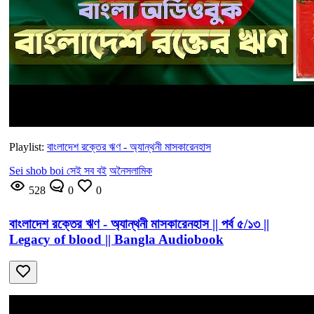
Playlist:
বাংলাদেশ রক্তের ঋণ - অ্যান্থনী মাসকারেনহাস
Sei shob boi সেই সব বই
অনৈসলামিক
528
0
0
বাংলাদেশ রক্তের ঋণ - অ্যান্থনী মাসকারেনহাস || পর্ব ৫/১৩ ||
Legacy of blood || Bangla Audiobook