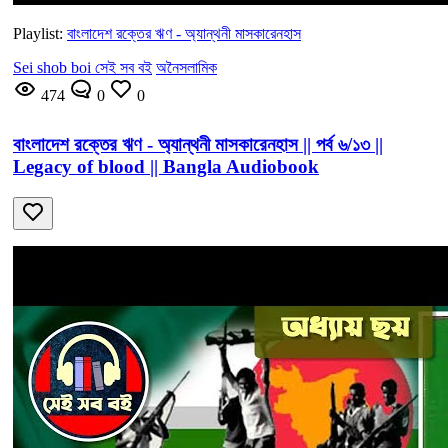
Playlist:
বাংলাদেশ রক্তের ঋণ - অ্যান্থনী মাসকারেনহাস
Sei shob boi সেই সব বই
অনৈসলামিক
474
0
0
বাংলাদেশ রক্তের ঋণ - অ্যান্থনী মাসকারেনহাস || পর্ব ৬/১৩ ||
Legacy of blood || Bangla Audiobook