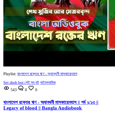
Playlist:
বাংলাদেশ রক্তের ঋণ - অ্যান্থনী মাসকারেনহাস
Sei shob boi সেই সব বই
অনৈসলামিক
543
0
0
বাংলাদেশ রক্তের ঋণ - অ্যান্থনী মাসকারেনহাস || পর্ব ২/১৩ ||
Legacy of blood || Bangla Audiobook