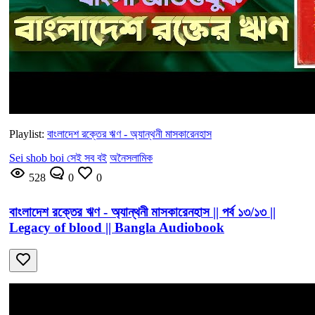
Playlist:
বাংলাদেশ রক্তের ঋণ - অ্যান্থনী মাসকারেনহাস
Sei shob boi সেই সব বই
অনৈসলামিক
528
0
0
বাংলাদেশ রক্তের ঋণ - অ্যান্থনী মাসকারেনহাস || পর্ব ১৩/১৩ ||
Legacy of blood || Bangla Audiobook