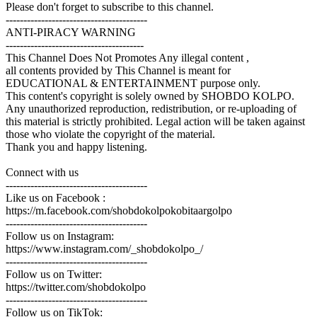
Please don't forget to subscribe to this channel.
----------------------------------------
ANTI-PIRACY WARNING
---------------------------------------
This Channel Does Not Promotes Any illegal content ,
all contents provided by This Channel is meant for
EDUCATIONAL & ENTERTAINMENT purpose only.
This content's copyright is solely owned by SHOBDO KOLPO.
Any unauthorized reproduction, redistribution, or re-uploading of
this material is strictly prohibited. Legal action will be taken against
those who violate the copyright of the material.
Thank you and happy listening.
Connect with us
----------------------------------------
Like us on Facebook :
https://m.facebook.com/shobdokolpokobitaargolpo
----------------------------------------
Follow us on Instagram:
https://www.instagram.com/_shobdokolpo_/
----------------------------------------
Follow us on Twitter:
https://twitter.com/shobdokolpo
----------------------------------------
Follow us on TikTok: