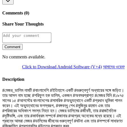
Comments (0)
Share Your Thoughts
Comment
No comments available.
Click to Download Android Software (V+4)
আমাদের ওয়েবসাইট
Description
#মেজর_ডালিম নামটি #বাংলাদেশি #ইতিহাসে একটি #গুরুত্বপূর্ণ অধ্যায়ের সঙ্গে জড়িত।
তার আসল নাম হচ্ছে #শরিফুল হক ডালিম, একজন #অবসরপ্রাপ্ত #মেজর যিনি #১৯৭৫
সালের ১৫ #আগস্টের বাংলাদেশের #সামরিক #অভ্যুত্থানে একটি #প্রধান ভূমিকা পালন
করেন। এই অভ্যুত্থানের ফলস্বরূপ, #বঙ্গবন্ধু শেখ #মুজিবুর রহমান এবং তার
#পরিবারের অধিকাংশ সদস্য নিহত হন। মেজর ডালিমের #জীবনী, তার #রাজনৈতিক
#দৃষ্টিভঙ্গি, এবং তার #কার্যক্রম সম্পর্কে #জানার #আগ্রহ অনেকের মধ্যে রয়েছে। এই
প্রবন্ধে আমরা মেজর #ডালিমের জীবনের গুরুত্বপূর্ণ #ঘটনা এবং তার #সম্পর্কে সাধারণত
#জিজ্ঞাসিত #প্রশ্নাবলির #উত্তর #প্রদান করব