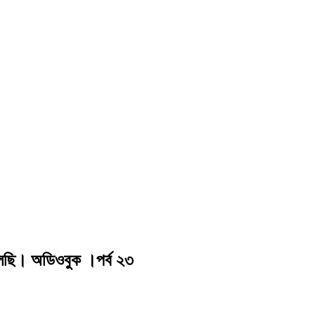
বলছি। অডিওবুক ।পর্ব ২৩