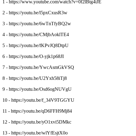
1 - https://www.youtube.com/watch?v=0f2lBtg4iJE
2 - https://youtu.be/l5pxCxusR3w
3 - https://youtu.be/6wTnTfyBQ2w
4 - https://youtu.be/CMjbAoklTE4
5 - https://youtu.be/fKPvJQ8DtpU
6 - https://youtu.be/O-yjk1p68JI
7 - https://youtu.be/YwcAsmGkVSQ
8 - https://youtu.be/U2Yxh58iTj8
9 - https://youtu.be/Osd6ogNUVgU
10 - https://youtu.be/f_34V9TGGYU
11 - https://youtu.be/qD6FFH9Mj84
12 - https://youtu.be/yO1xvi5DMkc
13 - https://youtu.be/wlYfEsjtX0o