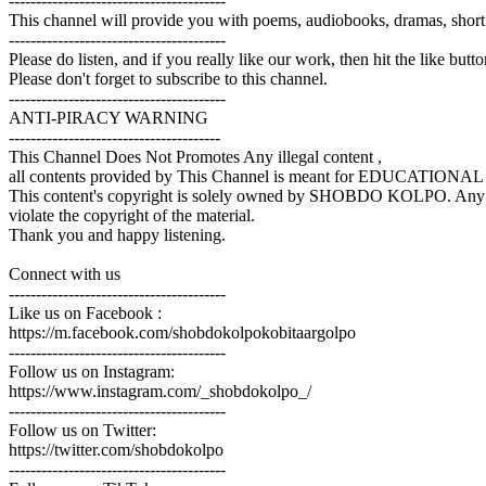
----------------------------------------
This channel will provide you with poems, audiobooks, dramas, short
----------------------------------------
Please do listen, and if you really like our work, then hit the like butt
Please don't forget to subscribe to this channel.
----------------------------------------
ANTI-PIRACY WARNING
---------------------------------------
This Channel Does Not Promotes Any illegal content ,
all contents provided by This Channel is meant for EDUCATIO
This content's copyright is solely owned by SHOBDO KOLPO. Any unauth
violate the copyright of the material.
Thank you and happy listening.
Connect with us
----------------------------------------
Like us on Facebook :
https://m.facebook.com/shobdokolpokobitaargolpo
----------------------------------------
Follow us on Instagram:
https://www.instagram.com/_shobdokolpo_/
----------------------------------------
Follow us on Twitter:
https://twitter.com/shobdokolpo
----------------------------------------