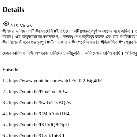
Details
519 Views
#মেজর_ডালিম নামটি #বাংলাদেশি #ইতিহাসে একটি #গুরুত্বপূর্ণ অধ্যায়ের সঙ্গে জড়
করেন। এই অভ্যুত্থানের ফলস্বরূপ, #বঙ্গবন্ধু শেখ #মুজিবুর রহমান এবং তার #পরিবারে
#ডালিমের জীবনের গুরুত্বপূর্ণ #ঘটনা এবং তার #সম্পর্কে সাধারণত #জিজ্ঞাসিত #প্রশ্নাব
মেজর ডালিম ও নিম্মী অপহরণ- ডালিমের চাকরীচ্যুতি ।আমি মেজর ডালিম বলছি। অডিওবু
Episode
1 - https://www.youtube.com/watch?v=0f2lBtg4iJE
2 - https://youtu.be/l5pxCxusR3w
3 - https://youtu.be/6wTnTfyBQ2w
4 - https://youtu.be/CMjbAoklTE4
5 - https://youtu.be/fKPvJQ8DtpU
6 - https://youtu.be/O-yjk1p68JI