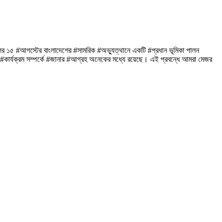
ের ১৫ #আগস্টের বাংলাদেশের #সামরিক #অভ্যুত্থানে একটি #প্রধান ভূমিকা পালন
র #কার্যক্রম সম্পর্কে #জানার #আগ্রহ অনেকের মধ্যে রয়েছে। এই প্রবন্ধে আমরা মেজর