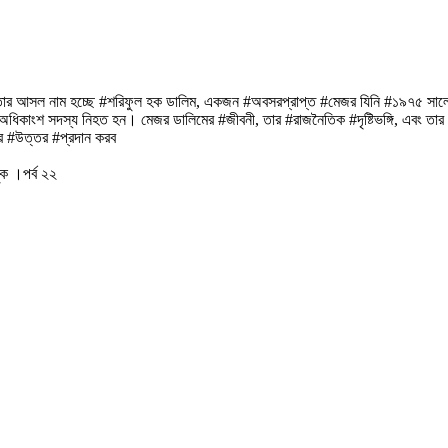
িত। তার আসল নাম হচ্ছে #শরিফুল হক ডালিম, একজন #অবসরপ্রাপ্ত #মেজর যিনি #১৯৭৫ সাল
র অধিকাংশ সদস্য নিহত হন। মেজর ডালিমের #জীবনী, তার #রাজনৈতিক #দৃষ্টিভঙ্গি, এবং তা
লির #উত্তর #প্রদান করব
ক ।পর্ব ২২