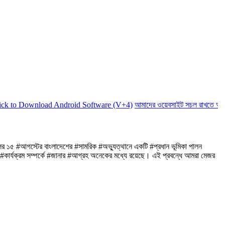
ownload Android Software (V+4)
আমাদের ওয়েবসাইট সচল রাখতে আমাদের অর্থ
ের ১৫ #আগস্টের বাংলাদেশের #সামরিক #অভ্যুত্থানে একটি #প্রধান ভূমিকা পালন
র #কার্যক্রম সম্পর্কে #জানার #আগ্রহ অনেকের মধ্যে রয়েছে। এই প্রবন্ধে আমরা মেজর