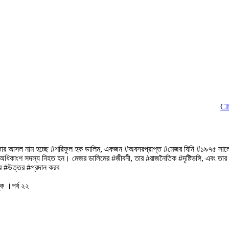
Click to D
িত। তার আসল নাম হচ্ছে #শরিফুল হক ডালিম, একজন #অবসরপ্রাপ্ত #মেজর যিনি #১৯৭৫ সাল
র অধিকাংশ সদস্য নিহত হন। মেজর ডালিমের #জীবনী, তার #রাজনৈতিক #দৃষ্টিভঙ্গি, এবং তা
লির #উত্তর #প্রদান করব
ক ।পর্ব ২২