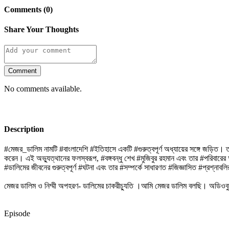
Comments (0)
Share Your Thoughts
Comment
No comments available.
Description
#মেজর_ডালিম নামটি #বাংলাদেশি #ইতিহাসে একটি #গুরুত্বপূর্ণ অধ্যায়ের সঙ্গে জড়
করেন। এই অভ্যুত্থানের ফলস্বরূপ, #বঙ্গবন্ধু শেখ #মুজিবুর রহমান এবং তার #পরিবারে
#ডালিমের জীবনের গুরুত্বপূর্ণ #ঘটনা এবং তার #সম্পর্কে সাধারণত #জিজ্ঞাসিত #প্রশ্নাব
মেজর ডালিম ও নিম্মী অপহরণ- ডালিমের চাকরীচ্যুতি ।আমি মেজর ডালিম বলছি। অডিওবু
Episode