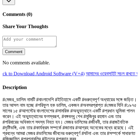
Comments (0)
Share Your Thoughts
Comment
No comments available.
ck to Download Android Software (V+4)
আমাদের ওয়েবসাইট সচল রাখতে আমা
Description
#মেজর_ডালিম নামটি #বাংলাদেশি #ইতিহাসে একটি #গুরুত্বপূর্ণ অধ্যায়ের সঙ্গে জড়িত।
তার আসল নাম হচ্ছে #শরিফুল হক ডালিম, একজন #অবসরপ্রাপ্ত #মেজর যিনি #১৯৭৫
সালের ১৫ #আগস্টের বাংলাদেশের #সামরিক #অভ্যুত্থানে একটি #প্রধান ভূমিকা পালন
করেন। এই অভ্যুত্থানের ফলস্বরূপ, #বঙ্গবন্ধু শেখ #মুজিবুর রহমান এবং তার
#পরিবারের অধিকাংশ সদস্য নিহত হন। মেজর ডালিমের #জীবনী, তার #রাজনৈতিক
#দৃষ্টিভঙ্গি, এবং তার #কার্যক্রম সম্পর্কে #জানার #আগ্রহ অনেকের মধ্যে রয়েছে। এই
প্রবন্ধে আমরা মেজর #ডালিমের জীবনের গুরুত্বপূর্ণ #ঘটনা এবং তার #সম্পর্কে সাধারণত
#জিজ্ঞাসিত #প্রশ্নাবলির #উত্তর #প্রদান করব