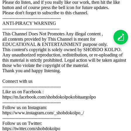
Please do listen, and if you really like our work, then hit the like
button and of course press the bell icon for future updates.
Please don't forget to subscribe to this channel.
----------------------------------------
ANTI-PIRACY WARNING
---------------------------------------
This Channel Does Not Promotes Any illegal content ,
all contents provided by This Channel is meant for
EDUCATIONAL & ENTERTAINMENT purpose only.
This content's copyright is solely owned by SHOBDO KOLPO.
Any unauthorized reproduction, redistribution, or re-uploading of
this material is strictly prohibited. Legal action will be taken against
those who violate the copyright of the material.
Thank you and happy listening.
Connect with us
----------------------------------------
Like us on Facebook :
https://m.facebook.com/shobdokolpokobitaargolpo
----------------------------------------
Follow us on Instagram:
https://www.instagram.com/_shobdokolpo_/
----------------------------------------
Follow us on Twitter:
https://twitter.com/shobdokolpo