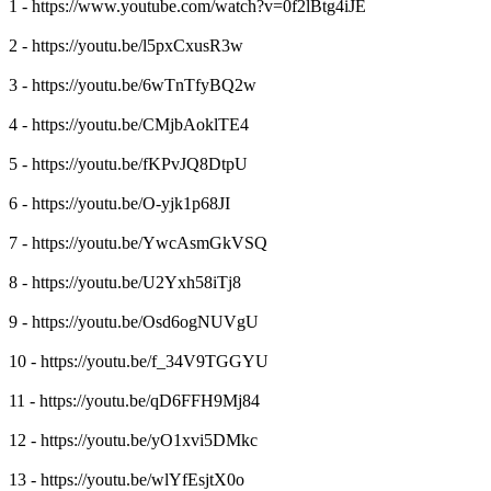
1 - https://www.youtube.com/watch?v=0f2lBtg4iJE
2 - https://youtu.be/l5pxCxusR3w
3 - https://youtu.be/6wTnTfyBQ2w
4 - https://youtu.be/CMjbAoklTE4
5 - https://youtu.be/fKPvJQ8DtpU
6 - https://youtu.be/O-yjk1p68JI
7 - https://youtu.be/YwcAsmGkVSQ
8 - https://youtu.be/U2Yxh58iTj8
9 - https://youtu.be/Osd6ogNUVgU
10 - https://youtu.be/f_34V9TGGYU
11 - https://youtu.be/qD6FFH9Mj84
12 - https://youtu.be/yO1xvi5DMkc
13 - https://youtu.be/wlYfEsjtX0o