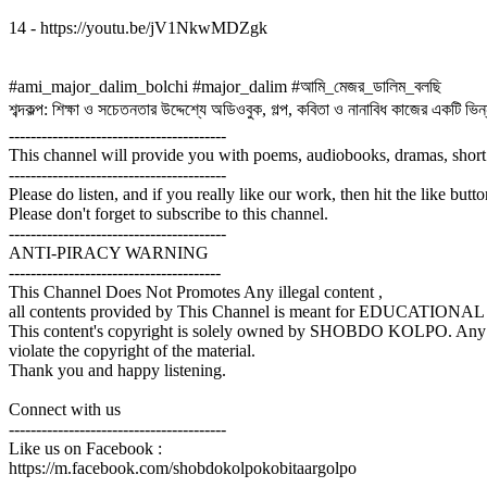
14 - https://youtu.be/jV1NkwMDZgk
#ami_major_dalim_bolchi #major_dalim #আমি_মেজর_ডালিম_বলছি
শব্দকল্প: শিক্ষা ও সচেতনতার উদ্দেশ্যে অডিওবুক, গল্প, কবিতা ও নানাবিধ কাজের একটি ভিন্নধর
----------------------------------------
This channel will provide you with poems, audiobooks, dramas, short
----------------------------------------
Please do listen, and if you really like our work, then hit the like butt
Please don't forget to subscribe to this channel.
----------------------------------------
ANTI-PIRACY WARNING
---------------------------------------
This Channel Does Not Promotes Any illegal content ,
all contents provided by This Channel is meant for EDUCATIO
This content's copyright is solely owned by SHOBDO KOLPO. Any unauth
violate the copyright of the material.
Thank you and happy listening.
Connect with us
----------------------------------------
Like us on Facebook :
https://m.facebook.com/shobdokolpokobitaargolpo