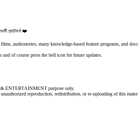
্মী প্ল্যাটফর্ম ❤️
 films, audiostories, many knowledge-based feature programs, and doc
on and of course press the bell icon for future updates.
NAL & ENTERTAINMENT purpose only.
orized reproduction, redistribution, or re-uploading of this material 