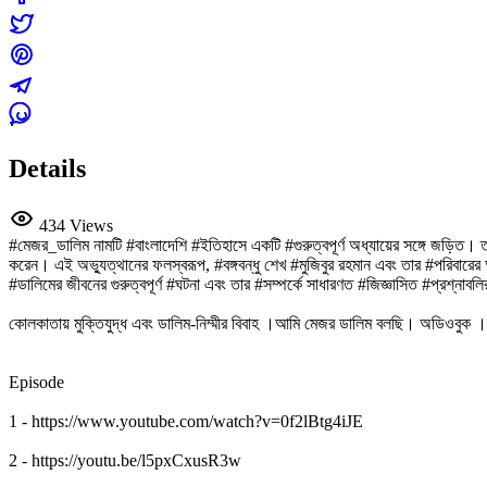
Details
434 Views
#মেজর_ডালিম নামটি #বাংলাদেশি #ইতিহাসে একটি #গুরুত্বপূর্ণ অধ্যায়ের সঙ্গে জড়
করেন। এই অভ্যুত্থানের ফলস্বরূপ, #বঙ্গবন্ধু শেখ #মুজিবুর রহমান এবং তার #পরিবারে
#ডালিমের জীবনের গুরুত্বপূর্ণ #ঘটনা এবং তার #সম্পর্কে সাধারণত #জিজ্ঞাসিত #প্রশ্নাব
কোলকাতায় মুক্তিযুদ্ধ এবং ডালিম-নিম্মীর বিবাহ ।আমি মেজর ডালিম বলছি। অডিওব
Episode
1 - https://www.youtube.com/watch?v=0f2lBtg4iJE
2 - https://youtu.be/l5pxCxusR3w