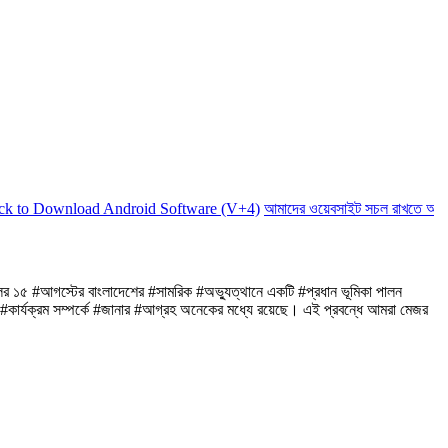
wnload Android Software (V+4)
আমাদের ওয়েবসাইট সচল রাখতে আমাদের অর্থ 
ের ১৫ #আগস্টের বাংলাদেশের #সামরিক #অভ্যুত্থানে একটি #প্রধান ভূমিকা পালন
র #কার্যক্রম সম্পর্কে #জানার #আগ্রহ অনেকের মধ্যে রয়েছে। এই প্রবন্ধে আমরা মেজর