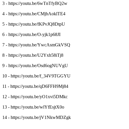
3 - https://youtu.be/6wTnTfyBQ2w
4 - https://youtu.be/CMjbAoklTE4
5 - https://youtu.be/fKPvJQ8DtpU
6 - https://youtu.be/O-yjk1p68JI
7 - https://youtu.be/YwcAsmGkVSQ
8 - https://youtu.be/U2Yxh58iTj8
9 - https://youtu.be/Osd6ogNUVgU
10 - https://youtu.be/f_34V9TGGYU
11 - https://youtu.be/qD6FFH9Mj84
12 - https://youtu.be/yO1xvi5DMkc
13 - https://youtu.be/wlYfEsjtX0o
14 - https://youtu.be/jV1NkwMDZgk