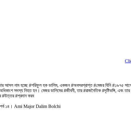
Click to Do
িত। তার আসল নাম হচ্ছে #শরিফুল হক ডালিম, একজন #অবসরপ্রাপ্ত #মেজর যিনি #১৯৭৫ সাল
র অধিকাংশ সদস্য নিহত হন। মেজর ডালিমের #জীবনী, তার #রাজনৈতিক #দৃষ্টিভঙ্গি, এবং তা
লির #উত্তর #প্রদান করব
ুক ।পর্ব ১৪। Ami Major Dalim Bolchi