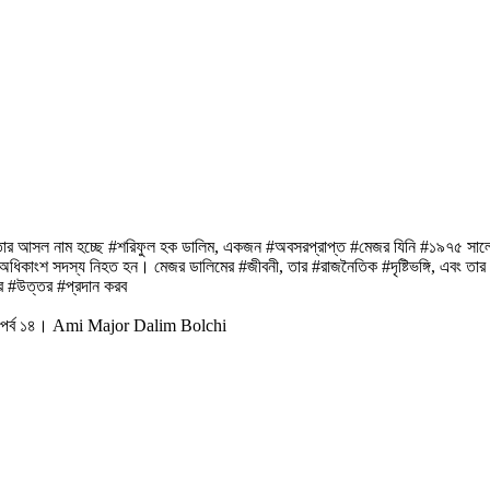
িত। তার আসল নাম হচ্ছে #শরিফুল হক ডালিম, একজন #অবসরপ্রাপ্ত #মেজর যিনি #১৯৭৫ সাল
র অধিকাংশ সদস্য নিহত হন। মেজর ডালিমের #জীবনী, তার #রাজনৈতিক #দৃষ্টিভঙ্গি, এবং তা
লির #উত্তর #প্রদান করব
ুক ।পর্ব ১৪। Ami Major Dalim Bolchi