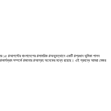
ের ১৫ #আগস্টের বাংলাদেশের #সামরিক #অভ্যুত্থানে একটি #প্রধান ভূমিকা পালন
র #কার্যক্রম সম্পর্কে #জানার #আগ্রহ অনেকের মধ্যে রয়েছে। এই প্রবন্ধে আমরা মেজর