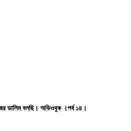
মেজর ডালিম বলছি। অডিওবুক ।পর্ব ১৪।