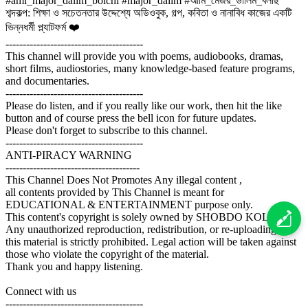
#ami_major_dalim_bolchi #major_dalim #আমি_মেজর_ডালিম_বলছি
শব্দকল্প: শিক্ষা ও সচেতনতার উদ্দেশ্যে অডিওবুক, গল্প, কবিতা ও নানাবিধ কাজের একটি
ভিন্নধর্মী প্ল্যাটফর্ম ❤️
----------------------------------------
This channel will provide you with poems, audiobooks, dramas,
short films, audiostories, many knowledge-based feature programs,
and documentaries.
----------------------------------------
Please do listen, and if you really like our work, then hit the like
button and of course press the bell icon for future updates.
Please don't forget to subscribe to this channel.
----------------------------------------
ANTI-PIRACY WARNING
---------------------------------------
This Channel Does Not Promotes Any illegal content ,
all contents provided by This Channel is meant for
EDUCATIONAL & ENTERTAINMENT purpose only.
This content's copyright is solely owned by SHOBDO KOLPO.
Any unauthorized reproduction, redistribution, or re-uploading of
this material is strictly prohibited. Legal action will be taken against
those who violate the copyright of the material.
Thank you and happy listening.
Connect with us
----------------------------------------