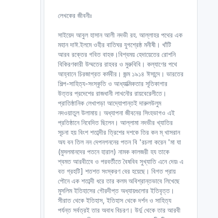
লেখকের জীবনীঃ
সাইয়েদ আবুল হাসান আলী নদভী রহ. আল্লাহর পথের এক
মহান দাঈ.ইলমে ওহীর বাতিঘর যুগশ্রেষ্ঠ মনীষী। খাঁটি
আরব রক্তের গবিত বাহক।বিশ্বময় হেদায়েতের রোশনি
বিকিরণকারী উম্মতের রাহবর ও মুরুবিবি। কল্যাণের পথে
আহ্বানে চিরজাগ্রত কর্মবীর। জন্ম ১৯১৪ ঈসান্দে। ভারতের
শিল্প-সাহিত্য-সংস্কৃতি ও আধ্যাত্মিকতার সূতিকাগার
উত্তর প্রদেশের রাজধানী লাখনৌর রায়বেরেলীতে।
প্রাতিষ্ঠানিক লেখাপড়া আদ্যোপান্তই দারুলউলুম
নদওয়াতুল উলামায়। অধ্যাপনা জীবনের সিংহভাগও এই
প্রতিষ্ঠানে নিবেদিত ছিলেন। আল্লামা নদভীর খ্যাতির
সূচনা হয় বিংশ শতাব্দীর ত্রিশের দশকে তির কন ম্ খাসরান
অয বন তিল নন দেপনগননের পতন বি 'রচলা করেন 'মা যা
(মুসলমানদের পতনে হারাল) নামক কালজরী হয তাকে
শ্বমত আরবীবেে ও পরবর্তীতে বৈষবিব সুখ্যাতি এনে দেয়৷ এ
বত গ্রহটি] শতশত সংস্করণ বের হয়েছে। বিগত প্রায়
পৌনে এক শতাব্দী ধরে তার কলম অবিশ্রান্তভাবে লিখেছে
মুসলিম ইতিহাসের গৌরদীপ্ত অধ্যায়গুলোর ইতিবৃত্ত।
সীরাত থেকে ইতিহাস, ইতিহাস থেকে দর্শন ও সাহিত্য
পর্যন্ত সর্বত্রই তার অবাধ বিচরণ। উর্দু থেকে তার আরবী