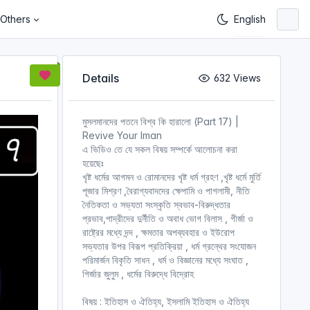
Others
Details
632 Views
মুসলমানদের পতনে বিশ্ব কি হারালো (Part 17) |
Revive Your Iman
এ ভিডিও তে যে সকল বিষয় সম্পর্কে আলোচনা করা
হয়েছেঃ
খৃষ্ট ধর্মের আগমন ও রোমানদের খৃষ্ট ধর্ম গ্রহণ ,খৃষ্ট ধর্মে মুর্তি
পূজার মিশ্রণ ,বৈরাগ্যবাদদের ক্ষেপামি ও পাগলামী, নীতি
নৈতিকতা ও সভ্যতা সংস্কৃতি স্বভাব-বিরুদ্ধতার
প্রভাব,পাদ্রীদের দুর্নীতি ও অবাধ ভোগ বিলাস , গীর্জা ও
রাষ্ট্রের মধ্যে দন্দ , ক্ষমতার অপব্যবহার ও ইউরোপ
সভ্যতার উপর বিরূপ প্রতিক্রিয়া , ধর্ম গ্রন্থের সংযোজন
পরিমার্জন বিকৃতি সাধন , ধর্ম ও বিজ্ঞানের মধ্যে সংঘাত ,
গির্জার জুলুম , ধর্মের বিরুদ্ধে বিদ্রোহ
বিষয় : ইতিহাস ও ঐতিহ্য, ইসলামি ইতিহাস ও ঐতিহ্য