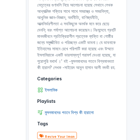
নেতৃত্বের গুণাবলি নিয়ে আলোচনা হয়েছে সেখানে লেখক
আধ্যাত্মিক শক্তির সাথে সাথে সমরাস্ত্র ও সমরবিদ্যা,
আধুনিক জ্ঞান-বিজ্ঞান, অর্থনীতি, বাণিজ্যনীতি,
আত্মনির্ভরশীলতা এ সবকিছুকে অনর্থক মনে করে ছেড়ে
দেননি; বরং পর্যাপ্ত আলোচনা করেছেন। নিঃসন্দেহে গ্রহটি
মানবজীবনে প্রতিক্রিয়াশীল প্রত্যেক ব্যক্তি বা গোষ্ঠীর
জন্যে সমুজ্জীবিত ও পরিচ্ছন্ন একটি ভাবনা। যে ভাবনাকে
ইতিহাসের সামনে রেখে পরিপাটি করা হয়েছে এবং উম্মতে
ইসলামিয়াকে একটি ভারসাম্যপূর্ণ পরামর্শ দেওয়া হয়েছে, যা
পুরোপুরি যথার্থ ।' বই -মুসলমানদের পতনে বিশ্বমানবতা
কী হারাল? লেখক -সাইয়েদ আবুল হাসান আলী নদভী রহ.
Categories
ইসলামিক
Playlists
মুসলমানদের পতনে বিশ্ব কী হারালো
Tags
Revive Your Iman