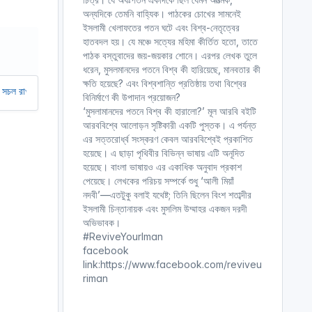
r
অন্যদিকে তেমনি বাহ্যিক। পাঠকের চোখের সামনেই
ইসলামী খেলাফতের পতন ঘটে এবং বিশ্ব-নেতৃত্বের
e
হাতবদল হয়। যে মঞ্চে সত্যের মহিমা কীর্তিত হতো, তাতে
e
পাঠক বস্তুবাদের জয়-জয়কার শোনে। এরপর লেখক তুলে
n
ধরেন, মুসলমানদের পতনে বিশ্ব কী হারিয়েছে, মানবতার কী
ক্ষতি হয়েছে? এবং বিশ্বশান্তি প্রতিষ্ঠায় তথা বিশ্বের
আমাদের অর্থ সাহায্য করুন। আমরা একটি অলাভজনক ওয়েবসাইট, আমরা ওয়েবসাইট থেকে কো
বিনির্মাণে কী উপাদান প্রয়োজন?
‘মুসলামানদের পতনে বিশ্ব কী হারালো?’ মূল আরবি বইটি
আরববিশ্বে আলোড়ন সৃষ্টিকারী একটি পুস্তক। এ পর্যন্ত
এর সত্তরোর্ধ্ব সংস্করণ কেবল আরববিশ্বেই প্রকাশিত
হয়েছে। এ ছাড়া পৃথিবীর বিভিন্ন ভাষায় এটি অনূদিত
হয়েছে। বাংলা ভাষায়ও এর একাধিক অনুবাদ প্রকাশ
পেয়েছে। লেখকের পরিচয় সম্পর্কে শুধু ‘আলী মিয়াঁ
নদবী’—এতটুকু বলাই যথেষ্ট; তিনি ছিলেন বিংশ শতাব্দীর
ইসলামী চিন্তানায়ক এবং মুসলিম উম্মাহর একজন দরদী
অভিভাবক।
#ReviveYourIman
facebook
link:https://www.facebook.com/reviveu
riman