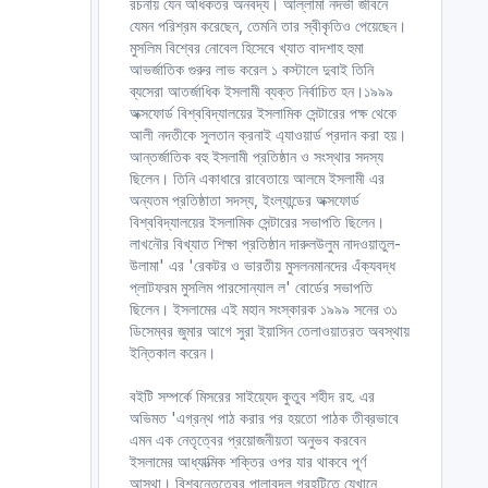
রচনায় যেন অধিকতর অনবদ্য। আল্লামা নদভী জীবনে
যেমন পরিশ্রম করেছেন, তেমনি তার স্বীকৃতিও পেয়েছেন।
মুসলিম বিশ্বের নোবেল হিসেবে খ্যাত বাদশাহ হুমা
আভর্জাতিক গুরুর লাভ করেল ১ কস্টালে দুবাই তিনি
ব্যসেরা আতর্জাধিক ইসলামী ব্যক্ত নির্বাচিত হন।১৯৯৯
অক্সফোর্ড বিশ্ববিদ্যালয়ের ইসলামিক সেন্টারের পক্ষ থেকে
আলী নদতীকে সুলতান ক্রনাই এ্যাওয়ার্ড প্রদান করা হয়।
আন্তর্জাতিক বহু ইসলামী প্রতিষ্ঠান ও সংস্থার সদস্য
ছিলেন। তিনি একাধারে রাবেতায়ে আলমে ইসলামী এর
অন্যতম প্রতিষ্ঠাতা সদস্য, ইংল্যান্ডের অক্সফোর্ড
বিশ্ববিদ্যালয়ের ইসলামিক সেন্টারের সভাপতি ছিলেন।
লাখনৌর বিখ্যাত শিক্ষা প্রতিষ্ঠান দারুলউলুম নাদওয়াতুল-
উলামা' এর 'রেকটর ও ভারতীয় মুসলনমানদের এঁক্যবদ্ধ
প্লাটফরম মুসলিম পারসোন্যাল ল' বোর্ডের সভাপতি
ছিলেন। ইসলামের এই মহান সংস্কারক ১৯৯৯ সনের ৩১
ডিসেম্বর জুমার আগে সুরা ইয়াসিন তেলাওয়াতরত অবস্থায়
ইন্তিকাল করেন।
বইটি সম্পর্কে মিসরের সাইয়্যেদ কুতুব শহীদ রহ. এর
অভিমত 'এগ্রন্থ পাঠ করার পর হয়তো পাঠক তীব্রভাবে
এমন এক নেতৃত্বের প্রয়োজনীয়তা অনুভব করবেন
ইসলামের আধ্যাত্মিক শক্তির ওপর যার থাকবে পূর্ণ
আস্থা। বিশ্বনেতৃত্বের পালাবদল গ্রহটিতে যেখানে