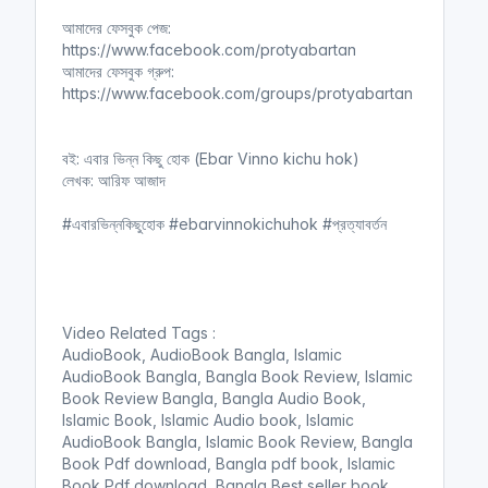
n
f
আমাদের ফেসবুক পেজ:
g
u
https://www.facebook.com/protyabartan
s
l
আমাদের ফেসবুক গ্রুপ:
l
https://www.facebook.com/groups/protyabartan
s
c
বই: এবার ভিন্ন কিছু হোক (Ebar Vinno kichu hok)
r
লেখক: আরিফ আজাদ
e
e
#এবারভিন্নকিছুহোক #ebarvinnokichuhok #প্রত্যাবর্তন
n
Video Related Tags :
AudioBook, AudioBook Bangla, Islamic
AudioBook Bangla, Bangla Book Review, Islamic
Book Review Bangla, Bangla Audio Book,
Islamic Book, Islamic Audio book, Islamic
AudioBook Bangla, Islamic Book Review, Bangla
Book Pdf download, Bangla pdf book, Islamic
Book Pdf download, Bangla Best seller book,