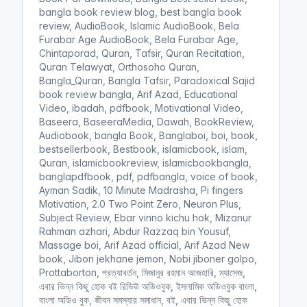
bangla book review blog, best bangla book
review, AudioBook, Islamic AudioBook, Bela
Furabar Age AudioBook, Bela Furabar Age,
Chintaporad, Quran, Tafsir, Quran Recitation,
Quran Telawyat, Orthosoho Quran,
Bangla_Quran, Bangla Tafsir, Paradoxical Sajid
book review bangla, Arif Azad, Educational
Video, ibadah, pdfbook, Motivational Video,
Baseera, BaseeraMedia, Dawah, BookReview,
Audiobook, bangla Book, Banglaboi, boi, book,
bestsellerbook, Bestbook, islamicbook, islam,
Quran, islamicbookreview, islamicbookbangla,
banglapdfbook, pdf, pdfbangla, voice of book,
Ayman Sadik, 10 Minute Madrasha, Pi fingers
Motivation, 2.0 Two Point Zero, Neuron Plus,
Subject Review, Ebar vinno kichu hok, Mizanur
Rahman azhari, Abdur Razzaq bin Yousuf,
Massage boi, Arif Azad official, Arif Azad New
book, Jibon jekhane jemon, Nobi jiboner golpo,
Prottaborton, প্রত্যাবর্তন, মিজানুর রহমান আজহারি, ম্যাসেজ,
এবার ভিন্ন কিছু হোক বই রিভিউ অডিওবুক, ইসলামিক অডিওবুক বাংলা,
বাংলা অডিও বুক, জীবন সমস্যার সমাধান, বই, এবার ভিন্ন কিছু হোক