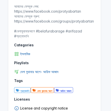
n
f
আমাদের ফেসবুক পেজ:
g
u
https://www.facebook.com/protyabartan
s
l
আমাদের ফেসবুক গ্রুপ:
l
https://www.facebook.com/groups/protyabartan
s
#বেলাফুরাবারআগে #belafurabarage #arifazad
c
#প্রত্যাবর্তন
r
e
Categories
e
ইসলামিক
n
Playlists
বেলা ফুরাবার আগে- আরিফ আজাদ
Tags
প্রত্যাবর্তন
বেলা ফুরাবার আগে
আরিফ আজাদ
Licenses
License and copyright notice