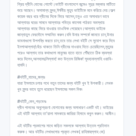
প্রিয় দ্বীনি বোনের পোস্টে।ভাইটি বাংলাদেশে জন্মেও সূদুর মক্কার মাটিতে
শুয়ে আছেন। অসামান্য সুন্দর,ঈর্ষনীয় মৃত্যু ভাইটিকে মনে করিয়ে দেয়।অল্প
কয়েক বছর ধরে দ্বীনের দিকে ফিরে আসেন,তবুও এত অসাধারণ ভাবে
আল্লাহর ঘরের সামনে আল্লাহর পবিত্র কালেমা পাঠরত অবস্থায়
আল্লাহর কাছে ফিরে যাওয়ার তাওফিক পেয়েছেন।আল্লাহ ভাইকে
জান্নাতুল ফেরদৌসে সম্মানিত করুন।যদি উনার সম্পর্কে জানতে চান,উনার
ভাবনাগুলো উপলব্ধি করতে চান,তবে তার লেখা বইটি সে সুযোগ করে দিবে
ইনশাআল্লাহ্!বেঁচে থাকতে তিনি দ্বীনের দাওয়াহ দিতে চেয়েছিলেন,মৃত্যুর
পরেও আল্লাহ তার কথাগুলো মানুষের হাতে হাতে পৌঁছাতে ঠিক ব্যবস্থা
করে দিলেন,আলহামদুলিল্লাহ! কত উত্তম রিজিক! সুবহানাল্লাহি ওয়াবি-
হামদি।
#বইটি_যাদের_জন্যঃ
যারা ইসলামে চলার পথে নতুন তাদের জন্য বইটি খুব ই উপকারী। লেখক
খুব সুন্দর ভাবে তুলে ধরেছেন ইসলামের সকল দিক৷
#বইটি_কেন_পড়বেনঃ
দ্বীন পালনের অনুপ্রেরণা যোগানোর জন্য অসাধারণ একটি বই। ভাইয়ের
এই বইটি আল্লাহ তা’য়ালা সাদকায়ে জারিয়া হিসাবে কবুল করুন। আমীন।
এই বইটির প্রকাশের সাথে জড়িত সকলকে আল্লাহ উত্তম প্রতিদান
করুক। আর বইটির লেখাগুলোর প্রকৃত লেখক( রাহিমাহুল্লাহ কে)