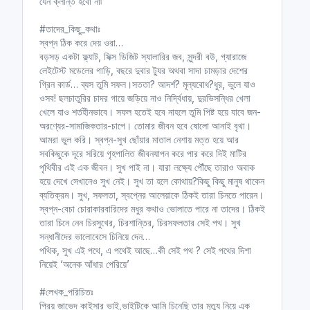
যেন ক্লান্ত হবো না৷
#তাদের_কিছু_কথাঃ
স্বপ্ন ঠিক করে দেয় ওরা…
বড়সড় একটা ফ্ল্যাট, সিক্স ডিজিট স্যালারির জব, সুন্দরী বউ, গ্যারাজে
লেইটেস্ট মডেলের গাড়ি, বছরে দুবার ট্যুর অথবা সাদা চামড়ার দেশের
গ্রিন কার্ড… ব্যস তুমি সফল।সততা? আদর্শ? মূল্যবোধ?ধুর, ভুলে যাও
ওসব! ছলচাতুরির চাদর গায়ে জড়িয়ে নাও নির্দ্বিধায়, দুরভিসন্ধির খেলা
খেলে যাও শর্তহীনভাবে। সফল হতেই হবে নাহলে তুমি পিষ্ট হয়ে যাবে জন-
অরণ্যের-সামাজিকতার-চাপে। তোমার জীবন হবে ষোলো আনাই বৃথা।
আমরা ভুল করি। স্বপ্ন-সুখ ছোঁয়ার মাতাল নেশায় মত্ত হয়ে আর
সবকিছুকে দূরে সরিয়ে গৃহপালিত জীবনযাপন করে পার করে দিই মাটির
পৃথিবীর এই এক জীবন। সুখ পাই না। যারা লক্ষ্যে পৌঁছে তারাও অবাক
হয়ে দেখে সেখানেও সুখ নেই। সুখ তা হলে কোথায়?কিছু কিছু মানুষ থাকেন
ব্যতিক্রম। সুখ, সফলতা, স্বপ্নের আলেয়াকে ঠিকই তারা চিনতে পারেন।
স্বপ্ন-বেচা চোরাকারবারিদের মধুর কথাও ভোলাতে পারে না তাদের। ঠিকই
তারা চিনে নেন চিরসুখের, চিরশান্তির, চিরসফলতার সেই পথ। সুখ
সন্ধানীদের ভালোবেসে চিনিয়ে দেন…
পথিক, সুখ এই পথে, এ পথেই আছে…কী সেই পথ ? সেই পথের দিশা
নিয়েই ‘অনেক আঁধার পেরিয়ে’
#লেখক_পরিচিতঃ
প্রিয় জাভেদ কাইসার ভাই,ভাইটিকে আমি চিনেছি তার মৃত্যু নিয়ে এক