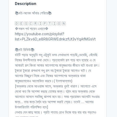
Description
i
r
n
f
📚বই-অনেক আঁধার পেরিয়ে📚
g
u
s
l
🇩 🇪 🇸 🇨 🇷 🇮 🇵 🇹 🇮 🇴 🇳
l
🔷সকল পর্ব পাবেন এখানে🔷
https://youtube.com/playlist?
s
list=PLZkv6D_e8R8GRWEdnkzfUt3vYqAfMGsVt
c
r
📚বই রিভিউ📚
e
বইটি পড়ার অনুভূতি শুধু এটুকুই বলব লেখাগুলো পড়েছি,ভেবেছি, কেঁদেছি
e
নিজের উদাসীনতার কথা ভেবে। প্রত্যকেটা গল্প পড়ে মনে হয়েছে এ যে
n
আমারই গল্প কিংবা আমার আশেপাশের মানুষগুলোর জীবনে ঘটে যাওয়া গল্প।
টুকরো টুকরো গল্পগুলো শুধু গল্প নয় টুকরো টুকরো আলোও বটে। যে
আলোর বিচ্ছুরণ নিজে এবং নিজের আশেপাশের অন্ধকারে থাকা
মানুষগুলোকেও আলোকিত করবে।( ইনশাআল্লাহ)
[অন্ধকার থেকে আওয়াজ আসে, অন্ধকার খুবই খারাপ। আলোতে এসে
দেখো কত কি অপেক্ষা করছে তোমার জন্য। হঠাৎ করে অন্ধকার থেকে
আলোতে আসলে সবকিছু ঝাপসা মনে হয়। সময় প্রয়োজন আলোটা সওয়ার
জন্য… তার জন্য ধৈর্য্য ধরে অপেক্ষা করাই শ্রেয়। তবেই … আলোর
উপকারিতাটা পরিলক্ষিত হবে]
লেখায় যেন জাদু আছে। প্রতি পাতায় চোখ ভিজে যায়৷ বার বার পড়লেও