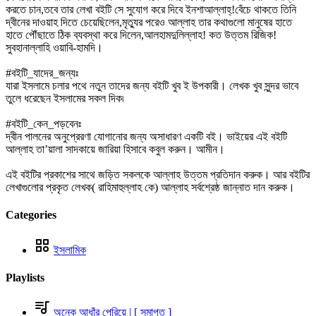
করতে চান,তবে তার লেখা বইটি সে সুযোগ করে দিবে ইনশাআল্লাহ্!বেঁচে থাকতে তিনি
দ্বীনের দাওয়াহ দিতে চেয়েছিলেন,মৃত্যুর পরেও আল্লাহ তার কথাগুলো মানুষের হাতে
হাতে পৌঁছাতে ঠিক ব্যবস্থা করে দিলেন,আলহামদুলিল্লাহ! কত উত্তম রিজিক!
সুবহানাল্লাহি ওয়াবি-হামদি।
#বইটি_যাদের_জন্যঃ
যারা ইসলামে চলার পথে নতুন তাদের জন্য বইটি খুব ই উপকারী। লেখক খুব সুন্দর ভাবে
তুলে ধরেছেন ইসলামের সকল দিক৷
#বইটি_কেন_পড়বেনঃ
দ্বীন পালনের অনুপ্রেরণা যোগানোর জন্য অসাধারণ একটি বই। ভাইয়ের এই বইটি
আল্লাহ তা’য়ালা সাদকায়ে জারিয়া হিসাবে কবুল করুন। আমীন।
এই বইটির প্রকাশের সাথে জড়িত সকলকে আল্লাহ উত্তম প্রতিদান করুক। আর বইটির
লেখাগুলোর প্রকৃত লেখক( রাহিমাহুল্লাহ কে) আল্লাহ সর্বশ্রেষ্ঠ জান্নাত দান করুক।
Categories
ইসলামিক
Playlists
অনেক আধাঁর পেরিয়ে | [ সমাপ্ত ]