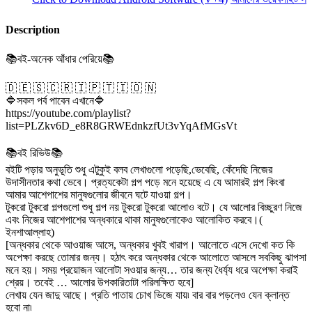
Description
📚বই-অনেক আঁধার পেরিয়ে📚
🇩 🇪 🇸 🇨 🇷 🇮 🇵 🇹 🇮 🇴 🇳
🔷সকল পর্ব পাবেন এখানে🔷
https://youtube.com/playlist?
list=PLZkv6D_e8R8GRWEdnkzfUt3vYqAfMGsVt
📚বই রিভিউ📚
বইটি পড়ার অনুভূতি শুধু এটুকুই বলব লেখাগুলো পড়েছি,ভেবেছি, কেঁদেছি নিজের
উদাসীনতার কথা ভেবে। প্রত্যকেটা গল্প পড়ে মনে হয়েছে এ যে আমারই গল্প কিংবা
আমার আশেপাশের মানুষগুলোর জীবনে ঘটে যাওয়া গল্প।
টুকরো টুকরো গল্পগুলো শুধু গল্প নয় টুকরো টুকরো আলোও বটে। যে আলোর বিচ্ছুরণ নিজে
এবং নিজের আশেপাশের অন্ধকারে থাকা মানুষগুলোকেও আলোকিত করবে।(
ইনশাআল্লাহ)
[অন্ধকার থেকে আওয়াজ আসে, অন্ধকার খুবই খারাপ। আলোতে এসে দেখো কত কি
অপেক্ষা করছে তোমার জন্য। হঠাৎ করে অন্ধকার থেকে আলোতে আসলে সবকিছু ঝাপসা
মনে হয়। সময় প্রয়োজন আলোটা সওয়ার জন্য… তার জন্য ধৈর্য্য ধরে অপেক্ষা করাই
শ্রেয়। তবেই … আলোর উপকারিতাটা পরিলক্ষিত হবে]
লেখায় যেন জাদু আছে। প্রতি পাতায় চোখ ভিজে যায়৷ বার বার পড়লেও যেন ক্লান্ত
হবো না৷