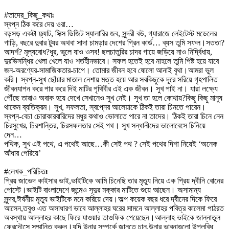
#তাদের_কিছু_কথাঃ
স্বপ্ন ঠিক করে দেয় ওরা…
বড়সড় একটা ফ্ল্যাট, সিক্স ডিজিট স্যালারির জব, সুন্দরী বউ, গ্যারাজে লেইটেস্ট মডেলের
গাড়ি, বছরে দুবার ট্যুর অথবা সাদা চামড়ার দেশের গ্রিন কার্ড… ব্যস তুমি সফল।সততা?
আদর্শ? মূল্যবোধ?ধুর, ভুলে যাও ওসব! ছলচাতুরির চাদর গায়ে জড়িয়ে নাও নির্দ্বিধায়,
দুরভিসন্ধির খেলা খেলে যাও শর্তহীনভাবে। সফল হতেই হবে নাহলে তুমি পিষ্ট হয়ে যাবে
জন-অরণ্যের-সামাজিকতার-চাপে। তোমার জীবন হবে ষোলো আনাই বৃথা।আমরা ভুল
করি। স্বপ্ন-সুখ ছোঁয়ার মাতাল নেশায় মত্ত হয়ে আর সবকিছুকে দূরে সরিয়ে গৃহপালিত
জীবনযাপন করে পার করে দিই মাটির পৃথিবীর এই এক জীবন। সুখ পাই না। যারা লক্ষ্যে
পৌঁছে তারাও অবাক হয়ে দেখে সেখানেও সুখ নেই। সুখ তা হলে কোথায়?কিছু কিছু মানুষ
থাকেন ব্যতিক্রম। সুখ, সফলতা, স্বপ্নের আলেয়াকে ঠিকই তারা চিনতে পারেন।
স্বপ্ন-বেচা চোরাকারবারিদের মধুর কথাও ভোলাতে পারে না তাদের। ঠিকই তারা চিনে নেন
চিরসুখের, চিরশান্তির, চিরসফলতার সেই পথ। সুখ সন্ধানীদের ভালোবেসে চিনিয়ে
দেন…
পথিক, সুখ এই পথে, এ পথেই আছে…কী সেই পথ ? সেই পথের দিশা নিয়েই ‘অনেক
আঁধার পেরিয়ে’
#লেখক_পরিচিতঃ
প্রিয় জাভেদ কাইসার ভাই,ভাইটিকে আমি চিনেছি তার মৃত্যু নিয়ে এক প্রিয় দ্বীনি বোনের
পোস্টে।ভাইটি বাংলাদেশে জন্মেও সূদুর মক্কার মাটিতে শুয়ে আছেন। অসামান্য
সুন্দর,ঈর্ষনীয় মৃত্যু ভাইটিকে মনে করিয়ে দেয়।অল্প কয়েক বছর ধরে দ্বীনের দিকে ফিরে
আসেন,তবুও এত অসাধারণ ভাবে আল্লাহর ঘরের সামনে আল্লাহর পবিত্র কালেমা পাঠরত
অবস্থায় আল্লাহর কাছে ফিরে যাওয়ার তাওফিক পেয়েছেন।আল্লাহ ভাইকে জান্নাতুল
ফেরদৌসে সম্মানিত করুন।যদি উনার সম্পর্কে জানতে চান,উনার ভাবনাগুলো উপলব্ধি