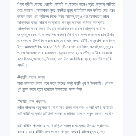
প্রিয় দ্বীনি বোনের পোস্টে।ভাইটি বাংলাদেশে জন্মেও সূদুর মক্কার মাটিতে
শুয়ে আছেন। অসামান্য সুন্দর,ঈর্ষনীয় মৃত্যু ভাইটিকে মনে করিয়ে দেয়।অল্প
কয়েক বছর ধরে দ্বীনের দিকে ফিরে আসেন,তবুও এত অসাধারণ ভাবে
আল্লাহর ঘরের সামনে আল্লাহর পবিত্র কালেমা পাঠরত অবস্থায়
আল্লাহর কাছে ফিরে যাওয়ার তাওফিক পেয়েছেন।আল্লাহ ভাইকে
জান্নাতুল ফেরদৌসে সম্মানিত করুন।যদি উনার সম্পর্কে জানতে চান,উনার
ভাবনাগুলো উপলব্ধি করতে চান,তবে তার লেখা বইটি সে সুযোগ করে দিবে
ইনশাআল্লাহ্!বেঁচে থাকতে তিনি দ্বীনের দাওয়াহ দিতে চেয়েছিলেন,মৃত্যুর
পরেও আল্লাহ তার কথাগুলো মানুষের হাতে হাতে পৌঁছাতে ঠিক ব্যবস্থা
করে দিলেন,আলহামদুলিল্লাহ! কত উত্তম রিজিক! সুবহানাল্লাহি ওয়াবি-
হামদি।
#বইটি_যাদের_জন্যঃ
যারা ইসলামে চলার পথে নতুন তাদের জন্য বইটি খুব ই উপকারী। লেখক
খুব সুন্দর ভাবে তুলে ধরেছেন ইসলামের সকল দিক৷
#বইটি_কেন_পড়বেনঃ
দ্বীন পালনের অনুপ্রেরণা যোগানোর জন্য অসাধারণ একটি বই। ভাইয়ের
এই বইটি আল্লাহ তা’য়ালা সাদকায়ে জারিয়া হিসাবে কবুল করুন। আমীন।
এই বইটির প্রকাশের সাথে জড়িত সকলকে আল্লাহ উত্তম প্রতিদান
করুক। আর বইটির লেখাগুলোর প্রকৃত লেখক( রাহিমাহুল্লাহ কে)