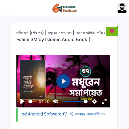
Cookies management panel
পর্বঃ-৩৭ (শেষ পর্ব) | মধুরেন সমাপয়েত | অনেক আধাঁর পেরিয়ে |
Fahim 3M by Islamic Audio Book |
P
l
a
04:58
y
P
M
S
E
to Download Android Software (V+4)
l
u
আমাদের ওয়েবসাইট সচল রাখতে আমাদের অ
e
n
a
t
t
t
y
e
t
e