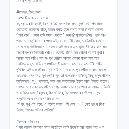
যেন ক্লান্ত হবো না৷
#তাদের_কিছু_কথাঃ
স্বপ্ন ঠিক করে দেয় ওরা…
বড়সড় একটা ফ্ল্যাট, সিক্স ডিজিট স্যালারির জব, সুন্দরী বউ, গ্যারাজে
লেইটেস্ট মডেলের গাড়ি, বছরে দুবার ট্যুর অথবা সাদা চামড়ার দেশের
গ্রিন কার্ড… ব্যস তুমি সফল।সততা? আদর্শ? মূল্যবোধ?ধুর, ভুলে যাও
ওসব! ছলচাতুরির চাদর গায়ে জড়িয়ে নাও নির্দ্বিধায়, দুরভিসন্ধির খেলা
খেলে যাও শর্তহীনভাবে। সফল হতেই হবে নাহলে তুমি পিষ্ট হয়ে যাবে জন-
অরণ্যের-সামাজিকতার-চাপে। তোমার জীবন হবে ষোলো আনাই বৃথা।
আমরা ভুল করি। স্বপ্ন-সুখ ছোঁয়ার মাতাল নেশায় মত্ত হয়ে আর
সবকিছুকে দূরে সরিয়ে গৃহপালিত জীবনযাপন করে পার করে দিই মাটির
পৃথিবীর এই এক জীবন। সুখ পাই না। যারা লক্ষ্যে পৌঁছে তারাও অবাক
হয়ে দেখে সেখানেও সুখ নেই। সুখ তা হলে কোথায়?কিছু কিছু মানুষ থাকেন
ব্যতিক্রম। সুখ, সফলতা, স্বপ্নের আলেয়াকে ঠিকই তারা চিনতে পারেন।
স্বপ্ন-বেচা চোরাকারবারিদের মধুর কথাও ভোলাতে পারে না তাদের। ঠিকই
তারা চিনে নেন চিরসুখের, চিরশান্তির, চিরসফলতার সেই পথ। সুখ
সন্ধানীদের ভালোবেসে চিনিয়ে দেন…
পথিক, সুখ এই পথে, এ পথেই আছে…কী সেই পথ ? সেই পথের দিশা
নিয়েই ‘অনেক আঁধার পেরিয়ে’
#লেখক_পরিচিতঃ
প্রিয় জাভেদ কাইসার ভাই,ভাইটিকে আমি চিনেছি তার মৃত্যু নিয়ে এক