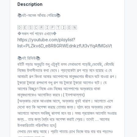
Description
i
r
n
f
📚বই-অনেক আঁধার পেরিয়ে📚
g
u
s
l
🇩 🇪 🇸 🇨 🇷 🇮 🇵 🇹 🇮 🇴 🇳
l
🔷সকল পর্ব পাবেন এখানে🔷
https://youtube.com/playlist?
s
list=PLZkv6D_e8R8GRWEdnkzfUt3vYqAfMGsVt
c
r
📚বই রিভিউ📚
e
বইটি পড়ার অনুভূতি শুধু এটুকুই বলব লেখাগুলো পড়েছি,ভেবেছি, কেঁদেছি
e
নিজের উদাসীনতার কথা ভেবে। প্রত্যকেটা গল্প পড়ে মনে হয়েছে এ যে
n
আমারই গল্প কিংবা আমার আশেপাশের মানুষগুলোর জীবনে ঘটে যাওয়া গল্প।
টুকরো টুকরো গল্পগুলো শুধু গল্প নয় টুকরো টুকরো আলোও বটে। যে
আলোর বিচ্ছুরণ নিজে এবং নিজের আশেপাশের অন্ধকারে থাকা
মানুষগুলোকেও আলোকিত করবে।( ইনশাআল্লাহ)
[অন্ধকার থেকে আওয়াজ আসে, অন্ধকার খুবই খারাপ। আলোতে এসে
দেখো কত কি অপেক্ষা করছে তোমার জন্য। হঠাৎ করে অন্ধকার থেকে
আলোতে আসলে সবকিছু ঝাপসা মনে হয়। সময় প্রয়োজন আলোটা সওয়ার
জন্য… তার জন্য ধৈর্য্য ধরে অপেক্ষা করাই শ্রেয়। তবেই … আলোর
উপকারিতাটা পরিলক্ষিত হবে]
লেখায় যেন জাদু আছে। প্রতি পাতায় চোখ ভিজে যায়৷ বার বার পড়লেও