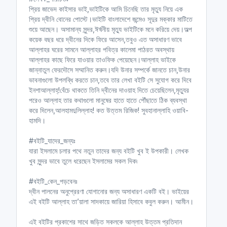
প্রিয় জাভেদ কাইসার ভাই,ভাইটিকে আমি চিনেছি তার মৃত্যু নিয়ে এক
প্রিয় দ্বীনি বোনের পোস্টে।ভাইটি বাংলাদেশে জন্মেও সূদুর মক্কার মাটিতে
শুয়ে আছেন। অসামান্য সুন্দর,ঈর্ষনীয় মৃত্যু ভাইটিকে মনে করিয়ে দেয়।অল্প
কয়েক বছর ধরে দ্বীনের দিকে ফিরে আসেন,তবুও এত অসাধারণ ভাবে
আল্লাহর ঘরের সামনে আল্লাহর পবিত্র কালেমা পাঠরত অবস্থায়
আল্লাহর কাছে ফিরে যাওয়ার তাওফিক পেয়েছেন।আল্লাহ ভাইকে
জান্নাতুল ফেরদৌসে সম্মানিত করুন।যদি উনার সম্পর্কে জানতে চান,উনার
ভাবনাগুলো উপলব্ধি করতে চান,তবে তার লেখা বইটি সে সুযোগ করে দিবে
ইনশাআল্লাহ্!বেঁচে থাকতে তিনি দ্বীনের দাওয়াহ দিতে চেয়েছিলেন,মৃত্যুর
পরেও আল্লাহ তার কথাগুলো মানুষের হাতে হাতে পৌঁছাতে ঠিক ব্যবস্থা
করে দিলেন,আলহামদুলিল্লাহ! কত উত্তম রিজিক! সুবহানাল্লাহি ওয়াবি-
হামদি।
#বইটি_যাদের_জন্যঃ
যারা ইসলামে চলার পথে নতুন তাদের জন্য বইটি খুব ই উপকারী। লেখক
খুব সুন্দর ভাবে তুলে ধরেছেন ইসলামের সকল দিক৷
#বইটি_কেন_পড়বেনঃ
দ্বীন পালনের অনুপ্রেরণা যোগানোর জন্য অসাধারণ একটি বই। ভাইয়ের
এই বইটি আল্লাহ তা’য়ালা সাদকায়ে জারিয়া হিসাবে কবুল করুন। আমীন।
এই বইটির প্রকাশের সাথে জড়িত সকলকে আল্লাহ উত্তম প্রতিদান