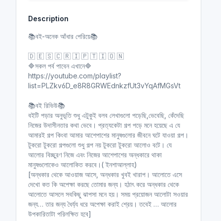
y
e
t
e
Description
i
r
n
f
📚বই-অনেক আঁধার পেরিয়ে📚
g
u
s
l
🇩 🇪 🇸 🇨 🇷 🇮 🇵 🇹 🇮 🇴 🇳
l
🔷সকল পর্ব পাবেন এখানে🔷
https://youtube.com/playlist?
s
list=PLZkv6D_e8R8GRWEdnkzfUt3vYqAfMGsVt
c
r
📚বই রিভিউ📚
e
বইটি পড়ার অনুভূতি শুধু এটুকুই বলব লেখাগুলো পড়েছি,ভেবেছি, কেঁদেছি
e
নিজের উদাসীনতার কথা ভেবে। প্রত্যকেটা গল্প পড়ে মনে হয়েছে এ যে
n
আমারই গল্প কিংবা আমার আশেপাশের মানুষগুলোর জীবনে ঘটে যাওয়া গল্প।
টুকরো টুকরো গল্পগুলো শুধু গল্প নয় টুকরো টুকরো আলোও বটে। যে
আলোর বিচ্ছুরণ নিজে এবং নিজের আশেপাশের অন্ধকারে থাকা
মানুষগুলোকেও আলোকিত করবে।( ইনশাআল্লাহ)
[অন্ধকার থেকে আওয়াজ আসে, অন্ধকার খুবই খারাপ। আলোতে এসে
দেখো কত কি অপেক্ষা করছে তোমার জন্য। হঠাৎ করে অন্ধকার থেকে
আলোতে আসলে সবকিছু ঝাপসা মনে হয়। সময় প্রয়োজন আলোটা সওয়ার
জন্য… তার জন্য ধৈর্য্য ধরে অপেক্ষা করাই শ্রেয়। তবেই … আলোর
উপকারিতাটা পরিলক্ষিত হবে]