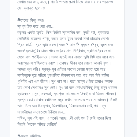
লেখায় যেন জাদু আছে। প্রতি পাতায় চোখ ভিজে যায়৷ বার বার পড়লেও
যেন ক্লান্ত হবো না৷
#তাদের_কিছু_কথাঃ
স্বপ্ন ঠিক করে দেয় ওরা…
বড়সড় একটা ফ্ল্যাট, সিক্স ডিজিট স্যালারির জব, সুন্দরী বউ, গ্যারাজে
লেইটেস্ট মডেলের গাড়ি, বছরে দুবার ট্যুর অথবা সাদা চামড়ার দেশের
গ্রিন কার্ড… ব্যস তুমি সফল।সততা? আদর্শ? মূল্যবোধ?ধুর, ভুলে যাও
ওসব! ছলচাতুরির চাদর গায়ে জড়িয়ে নাও নির্দ্বিধায়, দুরভিসন্ধির খেলা
খেলে যাও শর্তহীনভাবে। সফল হতেই হবে নাহলে তুমি পিষ্ট হয়ে যাবে জন-
অরণ্যের-সামাজিকতার-চাপে। তোমার জীবন হবে ষোলো আনাই বৃথা।
আমরা ভুল করি। স্বপ্ন-সুখ ছোঁয়ার মাতাল নেশায় মত্ত হয়ে আর
সবকিছুকে দূরে সরিয়ে গৃহপালিত জীবনযাপন করে পার করে দিই মাটির
পৃথিবীর এই এক জীবন। সুখ পাই না। যারা লক্ষ্যে পৌঁছে তারাও অবাক
হয়ে দেখে সেখানেও সুখ নেই। সুখ তা হলে কোথায়?কিছু কিছু মানুষ থাকেন
ব্যতিক্রম। সুখ, সফলতা, স্বপ্নের আলেয়াকে ঠিকই তারা চিনতে পারেন।
স্বপ্ন-বেচা চোরাকারবারিদের মধুর কথাও ভোলাতে পারে না তাদের। ঠিকই
তারা চিনে নেন চিরসুখের, চিরশান্তির, চিরসফলতার সেই পথ। সুখ
সন্ধানীদের ভালোবেসে চিনিয়ে দেন…
পথিক, সুখ এই পথে, এ পথেই আছে…কী সেই পথ ? সেই পথের দিশা
নিয়েই ‘অনেক আঁধার পেরিয়ে’
#লেখক_পরিচিতঃ