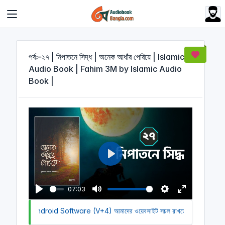
Cookies management panel
পর্বঃ-২৭ | নিপাতনে সিদ্ধ | অনেক আধাঁর পেরিয়ে | Islamic
Audio Book | Fahim 3M by Islamic Audio
Book |
P
l
a
07:03
y
P
M
S
E
ownload Android Software (V+4)
l
u
আমাদের ওয়েবসাইট সচল রাখতে আমাদের অর্থ স
e
n
a
t
t
t