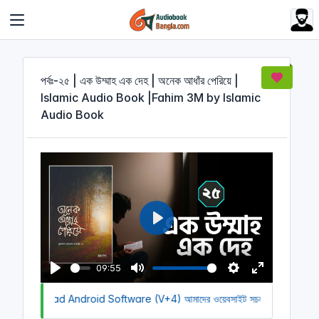
Cookies management panel
পর্বঃ-২৫ | এক উম্মাহ এক দেহ | অনেক আধাঁর পেরিয়ে |
Islamic Audio Book |Fahim 3M by Islamic
Audio Book
P
l
a
09:55
y
P
M
S
E
to Download Android Software (V+4)
l
u
আমাদের ওয়েবসাইট সচল রাখতে আমাদের অ
e
n
a
t
t
t