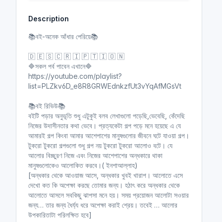
y
e
t
e
Description
i
r
n
f
📚বই-অনেক আঁধার পেরিয়ে📚
g
u
s
l
🇩 🇪 🇸 🇨 🇷 🇮 🇵 🇹 🇮 🇴 🇳
l
🔷সকল পর্ব পাবেন এখানে🔷
https://youtube.com/playlist?
s
list=PLZkv6D_e8R8GRWEdnkzfUt3vYqAfMGsVt
c
r
📚বই রিভিউ📚
e
বইটি পড়ার অনুভূতি শুধু এটুকুই বলব লেখাগুলো পড়েছি,ভেবেছি, কেঁদেছি
e
নিজের উদাসীনতার কথা ভেবে। প্রত্যকেটা গল্প পড়ে মনে হয়েছে এ যে
n
আমারই গল্প কিংবা আমার আশেপাশের মানুষগুলোর জীবনে ঘটে যাওয়া গল্প।
টুকরো টুকরো গল্পগুলো শুধু গল্প নয় টুকরো টুকরো আলোও বটে। যে
আলোর বিচ্ছুরণ নিজে এবং নিজের আশেপাশের অন্ধকারে থাকা
মানুষগুলোকেও আলোকিত করবে।( ইনশাআল্লাহ)
[অন্ধকার থেকে আওয়াজ আসে, অন্ধকার খুবই খারাপ। আলোতে এসে
দেখো কত কি অপেক্ষা করছে তোমার জন্য। হঠাৎ করে অন্ধকার থেকে
আলোতে আসলে সবকিছু ঝাপসা মনে হয়। সময় প্রয়োজন আলোটা সওয়ার
জন্য… তার জন্য ধৈর্য্য ধরে অপেক্ষা করাই শ্রেয়। তবেই … আলোর
উপকারিতাটা পরিলক্ষিত হবে]