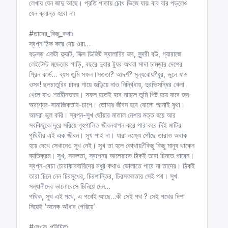
লেখায় যেন জাদু আছে। প্রতি পাতায় চোখ ভিজে যায়৷ বার বার পড়লেও
যেন ক্লান্ত হবো না৷
#তাদের_কিছু_কথাঃ
স্বপ্ন ঠিক করে দেয় ওরা…
বড়সড় একটা ফ্ল্যাট, সিক্স ডিজিট স্যালারির জব, সুন্দরী বউ, গ্যারাজে
লেইটেস্ট মডেলের গাড়ি, বছরে দুবার ট্যুর অথবা সাদা চামড়ার দেশের
গ্রিন কার্ড… ব্যস তুমি সফল।সততা? আদর্শ? মূল্যবোধ?ধুর, ভুলে যাও
ওসব! ছলচাতুরির চাদর গায়ে জড়িয়ে নাও নির্দ্বিধায়, দুরভিসন্ধির খেলা
খেলে যাও শর্তহীনভাবে। সফল হতেই হবে নাহলে তুমি পিষ্ট হয়ে যাবে জন-
অরণ্যের-সামাজিকতার-চাপে। তোমার জীবন হবে ষোলো আনাই বৃথা।
আমরা ভুল করি। স্বপ্ন-সুখ ছোঁয়ার মাতাল নেশায় মত্ত হয়ে আর
সবকিছুকে দূরে সরিয়ে গৃহপালিত জীবনযাপন করে পার করে দিই মাটির
পৃথিবীর এই এক জীবন। সুখ পাই না। যারা লক্ষ্যে পৌঁছে তারাও অবাক
হয়ে দেখে সেখানেও সুখ নেই। সুখ তা হলে কোথায়?কিছু কিছু মানুষ থাকেন
ব্যতিক্রম। সুখ, সফলতা, স্বপ্নের আলেয়াকে ঠিকই তারা চিনতে পারেন।
স্বপ্ন-বেচা চোরাকারবারিদের মধুর কথাও ভোলাতে পারে না তাদের। ঠিকই
তারা চিনে নেন চিরসুখের, চিরশান্তির, চিরসফলতার সেই পথ। সুখ
সন্ধানীদের ভালোবেসে চিনিয়ে দেন…
পথিক, সুখ এই পথে, এ পথেই আছে…কী সেই পথ ? সেই পথের দিশা
নিয়েই ‘অনেক আঁধার পেরিয়ে’
#লেখক_পরিচিতঃ