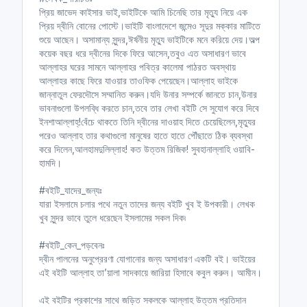
প্রিয় জাভেদ কাইসার ভাই,ভাইটিকে আমি চিনেছি তার মৃত্যু নিয়ে এক
প্রিয় দ্বীনি বোনের পোস্টে।ভাইটি বাংলাদেশে জন্মেও সূদুর মক্কার মাটিতে
শুয়ে আছেন। অসামান্য সুন্দর,ঈর্ষনীয় মৃত্যু ভাইটিকে মনে করিয়ে দেয়।অল্প
কয়েক বছর ধরে দ্বীনের দিকে ফিরে আসেন,তবুও এত অসাধারণ ভাবে
আল্লাহর ঘরের সামনে আল্লাহর পবিত্র কালেমা পাঠরত অবস্থায়
আল্লাহর কাছে ফিরে যাওয়ার তাওফিক পেয়েছেন।আল্লাহ ভাইকে
জান্নাতুল ফেরদৌসে সম্মানিত করুন।যদি উনার সম্পর্কে জানতে চান,উনার
ভাবনাগুলো উপলব্ধি করতে চান,তবে তার লেখা বইটি সে সুযোগ করে দিবে
ইনশাআল্লাহ্!বেঁচে থাকতে তিনি দ্বীনের দাওয়াহ দিতে চেয়েছিলেন,মৃত্যুর
পরেও আল্লাহ তার কথাগুলো মানুষের হাতে হাতে পৌঁছাতে ঠিক ব্যবস্থা
করে দিলেন,আলহামদুলিল্লাহ! কত উত্তম রিজিক! সুবহানাল্লাহি ওয়াবি-
হামদি।
#বইটি_যাদের_জন্যঃ
যারা ইসলামে চলার পথে নতুন তাদের জন্য বইটি খুব ই উপকারী। লেখক
খুব সুন্দর ভাবে তুলে ধরেছেন ইসলামের সকল দিক৷
#বইটি_কেন_পড়বেনঃ
দ্বীন পালনের অনুপ্রেরণা যোগানোর জন্য অসাধারণ একটি বই। ভাইয়ের
এই বইটি আল্লাহ তা’য়ালা সাদকায়ে জারিয়া হিসাবে কবুল করুন। আমীন।
এই বইটির প্রকাশের সাথে জড়িত সকলকে আল্লাহ উত্তম প্রতিদান