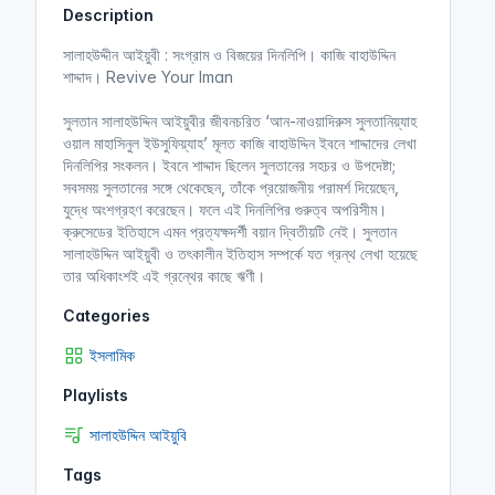
Description
i
r
n
f
সালাহউদ্দীন আইয়ুবী : সংগ্রাম ও বিজয়ের দিনলিপি। কাজি বাহাউদ্দিন
g
u
শাদ্দাদ। Revive Your Iman
s
l
l
সুলতান সালাহউদ্দিন আইয়ুবীর জীবনচরিত ‘আন-নাওয়াদিরুস সুলতানিয়্যাহ
ওয়াল মাহাসিনুল ইউসুফিয়্যাহ’ মূলত কাজি বাহাউদ্দিন ইবনে শাদ্দাদের লেখা
s
দিনলিপির সংকলন। ইবনে শাদ্দাদ ছিলেন সুলতানের সহচর ও উপদেষ্টা;
c
সবসময় সুলতানের সঙ্গে থেকেছেন, তাঁকে প্রয়োজনীয় পরামর্শ দিয়েছেন,
r
যুদ্ধে অংশগ্রহণ করেছেন। ফলে এই দিনলিপির গুরুত্ব অপরিসীম।
e
ক্রুসেডের ইতিহাসে এমন প্রত্যক্ষদর্শী বয়ান দ্বিতীয়টি নেই। সুলতান
e
সালাহউদ্দিন আইয়ুবী ও তৎকালীন ইতিহাস সম্পর্কে যত গ্রন্থ লেখা হয়েছে
n
তার অধিকাংশই এই গ্রন্থের কাছে ঋণী।
Categories
ইসলামিক
Playlists
সালাহউদ্দিন আইয়ুবি
Tags