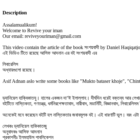
Description
Assalamualikum!
Welcome to Revive your iman
Our email: reviveyouriman@gmail.com
This video contain the article of the book সংশয়বাদী by Daniel Haqiqat
এই ভিডিও টিতে রয়েছে আসিফ আদনান এর বই সংশয়বাদী এর
লিবারেলিস
অধ্যায়গুলো রয়েছে।
Asif Adnan aslo write some books like "Mukto bataser khoje", "Chin
ড্যানিয়েল হাক্বিকাতযু। হালের একজন দা’ঈ ইলাল্লাহ। দীর্ঘদিন ধরেই বক্তব্য আর লেখালে
বইটিতে নাস্তিকতা, গণতন্ত্র, ধর্মনিরপেক্ষতাবাদ, নারীবাদ, মডার্নিটি, বিজ্ঞানবাদ, লি
অনেকেই মনে করেছেন বইটি হল নাস্তিকতার জবাবমূলক বই। এই ধারণাটি ভুল। বরং এটা হল পশ
লেখকঃ ড্যানিয়েল হাকিকাতজু
অনুবাদকঃ আসিফ আদনান
প্রকাশনীঃ ইলমহাউস পাবলিকেশন