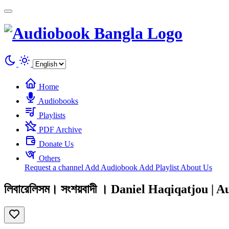
Cookies management panel
Home
Audiobooks
Playlists
PDF Archive
Donate Us
Others
Request a channel
Add Audiobook
Add Playlist
About Us
লিবারেলিসম। সংশয়বাদী । Daniel Haqiqatjou | 