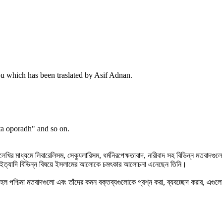
jou which has been traslated by Asif Adnan.
ta oporadh" and so on.
খির মাধ্যমে লিবারেলিসম, সেক্যুলারিসম, ধর্মনিরপেক্ষতাবাদ, নারীবাদ সহ বিভিন্ন মতবাদ
বারেলিসম ইত্যাদি বিভিন্ন বিষয়ে ইসলামের আলোকে চমৎকার আলোচনা এনেছেন তিনি।
্চিমা মতবাদগুলো এবং তাঁদের কমন বক্তব্যগুলোকে প্রশ্ন করা, ব্যবচ্ছেদ করার, এগুলোর 