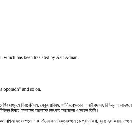
jou which has been traslated by Asif Adnan.
ta oporadh" and so on.
েখির মাধ্যমে লিবারেলিসম, সেক্যুলারিসম, ধর্মনিরপেক্ষতাবাদ, নারীবাদ সহ বিভিন্ন মতবাদ
 ইত্যাদি বিভিন্ন বিষয়ে ইসলামের আলোকে চমৎকার আলোচনা এনেছেন তিনি।
্চিমা মতবাদগুলো এবং তাঁদের কমন বক্তব্যগুলোকে প্রশ্ন করা, ব্যবচ্ছেদ করার, এগুলোর 