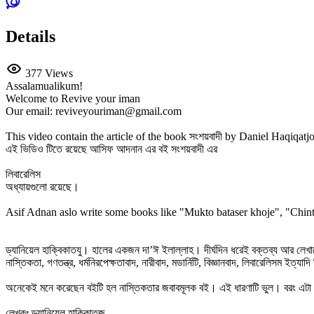
Details
377 Views
Assalamualikum!
Welcome to Revive your iman
Our email: reviveyouriman@gmail.com
This video contain the article of the book সংশয়বাদী by Daniel Haqiqat
এই ভিডিও টিতে রয়েছে আসিফ আদনান এর বই সংশয়বাদী এর
লিবারেলিস
অধ্যায়গুলো রয়েছে।
Asif Adnan aslo write some books like "Mukto bataser khoje", "Chin
ড্যানিয়েল হাক্বিকাতযু। হালের একজন দা’ঈ ইলাল্লাহ। দীর্ঘদিন ধরেই বক্তব্য আর লেখাল
নাস্তিকতা, গণতন্ত্র, ধর্মনিরপেক্ষতাবাদ, নারীবাদ, মডার্নিটি, বিজ্ঞানবাদ, লিবারেলিসম
অনেকেই মনে করেছেন বইটি হল নাস্তিকতার জবাবমূলক বই। এই ধারণাটি ভুল। বরং এটা হল পশ
লেখকঃ ড্যানিয়েল হাকিকাতজু