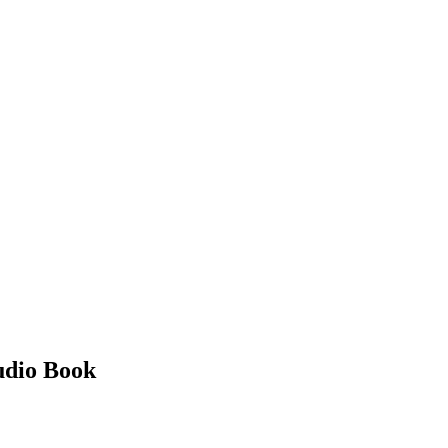
Audio Book
Click t