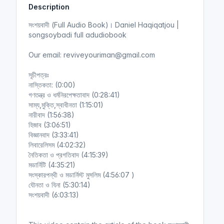
Description
i
r
n
f
সংশয়বাদী (Full Audio Book)। Daniel Haqiqatjou |
g
u
songsoybadi full adudiobook
s
l
l
Our email: reviveyouriman@gmail.com
s
সূচীপত্রঃ
c
নাস্তিকতা: (0:00)
r
গণতন্ত্র ও ধর্মনিরপেক্ষতাবাদ (0:28:41)
e
সাম্য,মুক্তি,স্বাধীনতা (1:15:01)
e
নারীবাদ (1:56:38)
n
হিজাব (3:06:51)
বিজ্ঞানবাদ (3:33:41)
লিবারেলিসম (4:02:32)
নৈতিকতা ও প্রগতিবাদ (4:15:39)
মডার্নিটি (4:35:21)
সংস্কারপন্থী ও মডার্নিস্ট মুসলিম (4:56:07 )
যৌনতা ও যিনা (5:30:14)
সংশয়বাদী (6:03:13)