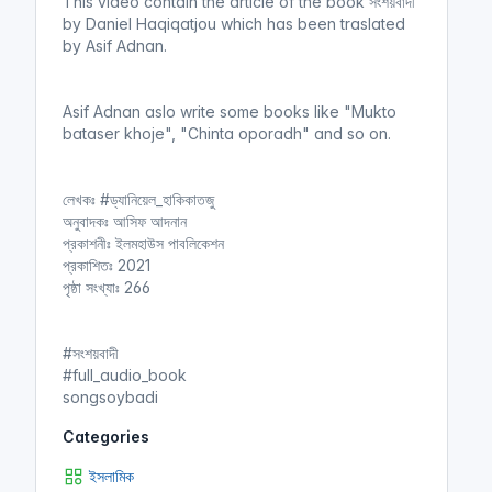
This video contain the article of the book সংশয়বাদী
by Daniel Haqiqatjou which has been traslated
by Asif Adnan.
Asif Adnan aslo write some books like "Mukto
bataser khoje", "Chinta oporadh" and so on.
লেখকঃ #ড্যানিয়েল_হাকিকাতজু
অনুবাদকঃ আসিফ আদনান
প্রকাশনীঃ ইলমহাউস পাবলিকেশন
প্রকাশিতঃ 2021
পৃষ্ঠা সংখ্যাঃ 266
#সংশয়বাদী
#full_audio_book
songsoybadi
Categories
ইসলামিক