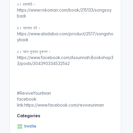
৩। রকমারি -
https://www.rokomari.com/book/215133/songsoy
badi
৪। আলাদা বই -
https://www.aladaboi.com/product/2517/songsho
ybadi
৫। আস সুন্নাহ বুকশপ -
https://www.facebook.com/Assunnah.Bookshop3
3/posts/304390334532562
#ReviveYourIman
facebook
link:https://www.facebook.com/reviveuriman
Categories
ইসলামিক