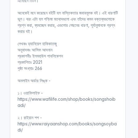
এনেছেন তিনি।
অনেকেই মনে করেছেন বইটি হল নাস্তিকতার জবাবমূলক বই। এই ধারণাটি
ভুল। বরং এটা হল পশ্চিমা মতবাদগুলো এবং তাঁদের কমন বক্তব্যগুলোকে
প্রশ্ন করা, ব্যবচ্ছেদ করার, এগুলোর পেছনের ধারণা, পূর্বানুমানকে প্রশ্ন
করার বই।
লেখকঃ ড্যানিয়েল হাকিকাতজু
অনুবাদকঃ আসিফ আদনান
প্রকাশনীঃ ইলমহাউস পাবলিকেশন
প্রকাশিতঃ 2021
পৃষ্ঠা সংখ্যাঃ 266
অনলাইন অর্ডার লিঙ্ক -
১। ওয়াফিলাইফ -
https://www.wafilife.com/shop/books/songshoib
adi/
২। রাইয়ান শপ -
https://www.raiyaanshop.com/books/songsoyba
di/