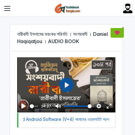
Cookies management panel
নারীবাদী ইসলামের ভয়ংকর পরিণতি । সংশয়বাদী । Daniel
Haqiqatjou । AUDIO BOOK
P
l
a
34:27
y
P
M
S
E
o Download Android Software (V+4)
l
u
আমাদের ওয়েবসাইট সচল রাখতে আমাদের অর
e
n
a
t
t
t
y
e
t
e