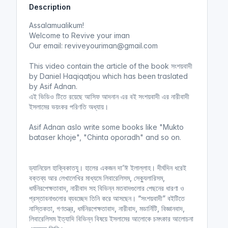
Description
i
r
n
f
Assalamualikum!
g
u
Welcome to Revive your iman
s
l
Our email: reviveyouriman@gmail.com
l
This video contain the article of the book সংশয়বাদী
s
by Daniel Haqiqatjou which has been traslated
c
by Asif Adnan.
r
এই ভিডিও টিতে রয়েছে আসিফ আদনান এর বই সংশয়বাদী এর নারীবাদী
e
ইসলামের ভয়ংকর পরিণতি অধ্যায়।
e
n
Asif Adnan aslo write some books like "Mukto
bataser khoje", "Chinta oporadh" and so on.
ড্যানিয়েল হাক্বিকাতযু। হালের একজন দা’ঈ ইলাল্লাহ। দীর্ঘদিন ধরেই
বক্তব্য আর লেখালেখির মাধ্যমে লিবারেলিসম, সেক্যুলারিসম,
ধর্মনিরপেক্ষতাবাদ, নারীবাদ সহ বিভিন্ন মতবাদগুলোর পেছনের ধারণা ও
প্রস্তাবনাগুলোর ব্যবচ্ছেদ তিনি করে আসছেন। “সংশয়বাদী” বইটিতে
নাস্তিকতা, গণতন্ত্র, ধর্মনিরপেক্ষতাবাদ, নারীবাদ, মডার্নিটি, বিজ্ঞানবাদ,
লিবারেলিসম ইত্যাদি বিভিন্ন বিষয়ে ইসলামের আলোকে চমৎকার আলোচনা