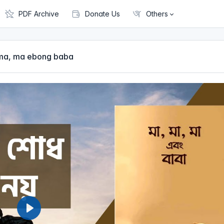
PDF Archive
Donate Us
Others
 | ma, ma, ma ebong baba
P