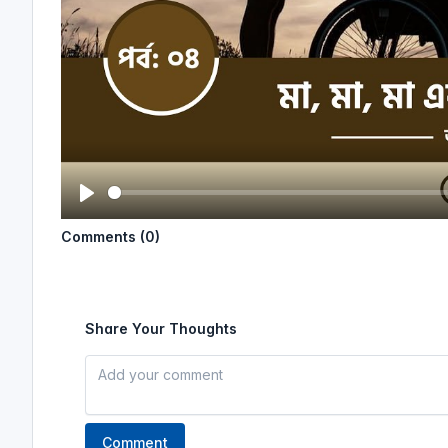
P
Comments (0)
l
a
y
Share Your Thoughts
Comment