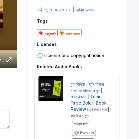
মা, মা, মা এবং বাবা | আরিফ আজাদ
Tags
প্রত্যাবর্তন
আরিফ আজাদ
Licenses
License and copyright notice
S
E
Related Audio Books
e
n
t
বুক রিভিউ | তুমি ফিরবে
e
বলে- জাকারিয়া মাসুদ |
r
প্রত্যাবর্তন | Tumi
n
f
Firbe Bole | Book
g
u
Review
(তুমি ফিরবে বলে |
জাকারিয়া মাসুদ)
s
l
l
প্রত্যাবর্তন
s
তুমি ফিরবে বলে
c