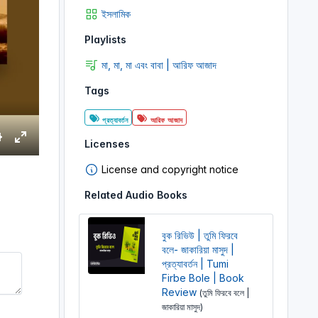
ইসলামিক
Playlists
মা, মা, মা এবং বাবা | আরিফ আজাদ
Tags
প্রত্যাবর্তন
আরিফ আজাদ
Licenses
S
E
e
n
License and copyright notice
t
Related Audio Books
e
r
n
f
বুক রিভিউ | তুমি ফিরবে
g
u
বলে- জাকারিয়া মাসুদ |
প্রত্যাবর্তন | Tumi
s
l
Firbe Bole | Book
l
Review
(তুমি ফিরবে বলে |
s
জাকারিয়া মাসুদ)
c