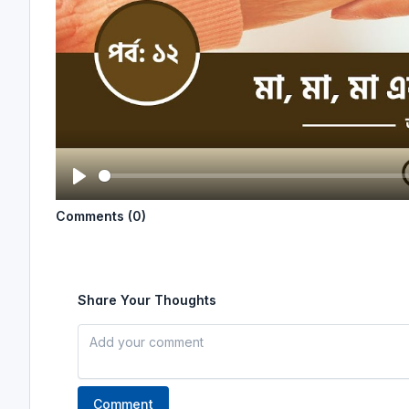
P
Comments (0)
l
a
y
Share Your Thoughts
Comment