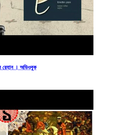
ইল রেহান । অডিওবুক