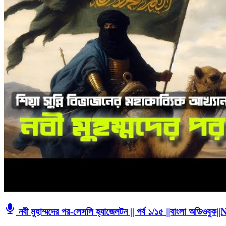
নবী মুহাম্মদের পর-লেসলি হ্যাজেলটন || পর্ব ১/১৫ ||বাংলা