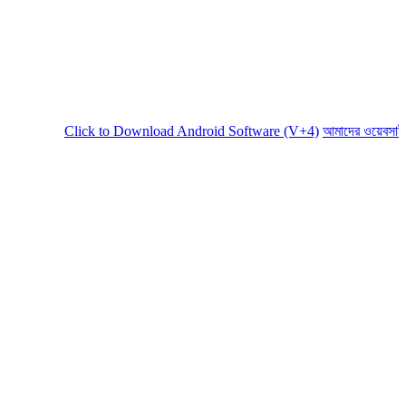
to Download Android Software (V+4)
আমাদের ওয়েবসাইট সচল রাখতে আমাদের