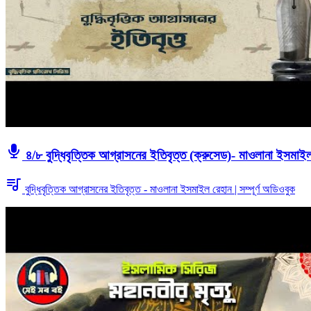
৪/৮ বুদ্ধিবৃত্তিক আগ্রাসনের ইতিবৃত্ত (ক্রুসেড)- মাওলানা ইসমা
বুদ্ধিবৃত্তিক আগ্রাসনের ইতিবৃত্ত - মাওলানা ইসমাইল রেহান | সম্পূর্ণ অডিওবুক