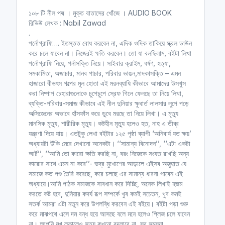
n
f
১০৮ টি নীল পদ্ম । মুক্ত বাতাসের খোঁজে । AUDIO BOOK
g
u
রিভিউ লেখক : Nabil Zawad‎
s
l
.
l
পর্নোগ্রাফি…. ইতস্তত বোধ করবেন না, এদিক ওদিক তাকিয়ে স্ক্রল ডাউন
করে চলে যাবেন না। নিজেরই ক্ষতি করবেন। তো যা বলছিলাম, বইটা লিখা
s
পর্নোগ্রাফি নিয়ে, পর্নাসক্তি নিয়ে। সাইবার ক্রাইম, ধর্ষণ, হত্যা,
c
সমকামিতা, অজাচার, মানব পাচার, পরিবার ভাঙন,মাদকাসক্তি – এমন
r
হাজারো বীভৎস গল্পের মূল হোতা এই মরনব্যাধি কীভাবে আমাদের উসখুস
e
করা নিষ্পাপ চেহারাগুলোকে চুপেচুপে স্রেফ গিলে ফেলছে তা নিয়ে লিখা,
e
ব্যক্তি-পরিবার-সমাজ কীভাবে এই নীল দুনিয়ার ক্ষুধার্ত লালসার লুপে পড়ে
n
অক্সিজেনের অভাবে হাঁসফাঁস করে ডুবে মরছে তা নিয়ে লিখা। এ মৃত্যু
মানসিক মৃত্যু, শারীরিক মৃত্যু। কষ্টহীন মৃত্যু হলেও হত, নাহ এ তীব্র
যন্ত্রণা দিয়ে যায়। এতটুকু লেখা বইটার ১২৫ পৃষ্ঠা ব্যাপী ‘অনিবার্য যত ক্ষয়’
অধ্যায়টা উঁকি মেরে দেখানো অনেকটা। ‘‘সামান্য বিনোদন’’, ‘‘এটা একটা
আর্ট’’, ‘‘আমি তো কারো ক্ষতি করছি না, বরং নিজেকে সংযত রাখছি অন্য
কারোর সাথে এমন না করে’’- ভদ্র মুখোশের আড়ালে এইসব অজুহাত যে
সমাজে কত পশু তৈরি করেছে, করে চলছে এর সামান্য ধারনা পাবেন এই
অধ্যায়ে।আমি পাঠক সমাজকে সাবধান করে দিচ্ছি, অনেক লিখাই হজম
করতে কষ্ট হবে, দুনিয়ার কদর্য রূপ সম্পর্কে খুব কমই সচেতন, খুব কমই
সতর্ক আমরা এটা নতুন করে উপলব্ধি করবেন এই বইয়ে। বইটা পড়া শুরু
করে মাঝপথে এসে দম বন্ধ হয়ে আসছে বলে মনে হলেও প্লিজ চলে যাবেন
না। আপনি মুখ লুকালেও সত্য কখনো বদলাবে না, সব সমস্যা