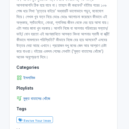
আপনাআপনি ঠিক হয়ে যাবে না। তাহলে কী করবেন? বইটার পরের ১০৬
পেজ ধরে লিখা ‘বৃত্তের বাইরে’ অধ্যায়টি ভালোভাবে পড়ুন, মনোযোগ
দিয়ে। লেখক খুব যত্ন নিয়ে ভেঙে ভেঙে আলোচনা করেছেন কীভাবে এই
অন্ধকার, স্যাঁতসেঁতে, নোংরা, গ্লানিময় জীবন থেকে বের হয়ে আসা যায়।
এটা সবার জানা খুব দরকার। আপনি নিজে বা আপনার পরিবারের সন্তান/
ভাই/ বোন হয়তো এই মরণব্যাধিতে আসক্ত কিংবা আপনার স্বামী বা স্ত্রী!
কীভাবে সামলাবেন পরিস্থিতি? কীভাবে নিজে বের হয়ে আসবেন? এসবের
উত্তর দেয়া আছে এখানে। প্রয়োজন শুধু মনের জেদ আর আপ্রাণ চেষ্টা
করে যাওয়া। বইয়ের একদম শেষের লেখাটা (‘মুক্ত বাতাসের খোঁজে’)
অনেক অনুপ্রেরণা দিবে।
Categories
ইসলামিক
Playlists
মুক্ত বাতাসের খোঁজে
Tags
Revive Your Iman