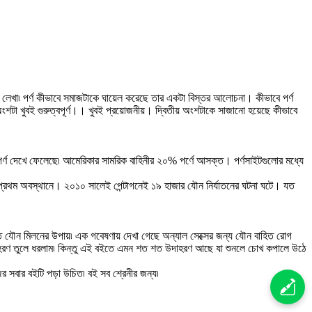
ে লেখা৷ পর্ণ কীভাবে সমাজটাকে ঘায়েল করেছে তার একটা বিস্তর আলোচনা। কীভাবে পর্ণ
ীয় অংশটা খুবই গুরুত্বপূর্ণ।। খুবই প্রয়োজনীয়। দ্বিতীয় অংশটাকে সাজানো হয়েছে কীভাবে
্ণ দেখে ফেলেছে৷ আমেরিকার সামরিক বাহিনীর ২০% পর্ণে আসক্ত। পর্ণসাইটগুলোর মধ্যে
গন প্রথম অবস্থানে। ২০১০ সালেই পেন্টাগনেই ১৯ হাজার যৌন নির্যাতনের ঘটনা ঘটে। যত
ষ্ট যত যৌন মিলনের উপায়৷ এক গবেষণায় দেখা গেছে অন্যাল সেক্সের জন্য যৌন বাহিত রোগ
উদাহরণ তুলে ধরলাম৷ কিন্তু এই বইতে এমন শত শত উদাহরণ আছে যা শুনলে চোখ কপালে উঠে
র সবার বইটি পড়া উচিত৷ বই সব শ্রেনীর জন্য৷