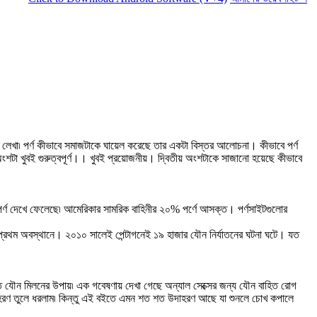
ে লেখা৷ পর্ণ কীভাবে সমাজটাকে ঘায়েল করেছে তার একটা বিস্তর আলোচনা। কীভাবে পর্ণ
ীয় অংশটা খুবই গুরুত্বপূর্ণ।। খুবই প্রয়োজনীয়। দ্বিতীয় অংশটাকে সাজানো হয়েছে কীভাবে
র্ণ দেখে ফেলেছে৷ আমেরিকার সামরিক বাহিনীর ২০% পর্ণে আসক্ত। পর্ণসাইটগুলোর
গন প্রথম অবস্থানে। ২০১০ সালেই পেন্টাগনেই ১৯ হাজার যৌন নির্যাতনের ঘটনা ঘটে। যত
ষ্ট যত যৌন মিলনের উপায়৷ এক গবেষণায় দেখা গেছে অন্যাল সেক্সের জন্য যৌন বাহিত রোগ
উদাহরণ তুলে ধরলাম৷ কিন্তু এই বইতে এমন শত শত উদাহরণ আছে যা শুনলে চোখ কপালে