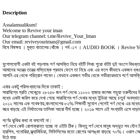
Description
Assalamualikum!
Welcome to Revive your iman
Our telegram channel: t.me/Revive_Your_Iman
Our email: reviveyouriman@gmail.com
বিষে বিষক্ষয় । মুক্ত বাতাসের খোঁজে । পর্ব -১৭ । AUDIO BOOK । Revive 
যুগোপযোগী একটা বই পড়লাম৷ পর্ণ আসক্তি নিয়ে বইটি লিখা৷ পুরো বইটা দুই অংশে বিভক্ত।
আমাদের অন্ত্রে তন্ত্রে মস্তিষ্কে প্রভাব ফেলে তা নিয়ে এবং এর ফলে কীভাবে একজন ধ্বংসে
আপনি এর থেকে পরিত্রান পাবেন। যেভাবে একজন গভীর থেকে গভীরতরভাবে পর্ণে আসক্
এবার একটু পরিসংখ্যানের দিকে তাকাই :
সারাবিশ্বে প্রতি সেকেন্ডে ২৮২৫৮ জন পর্ণ দেখে৷ ১১০০০ হাজার কলেজ পড়ুয়া তরুনীদে
মধ্যে একটা জরিপ করে দেখা গেছে সারাবিশ্বে পর্ণ দেখার মধ্যে ইন্ডিয়া আছে চতুর্থ অবস্থ
২০১২ সালের এক গবেষণায়,বাংলাদেশের ৮২% শিক্ষার্থী সুযোগ পেলেই পর্ণ দেখে৷ এর মধ্যে
বছর বাড়ছে এই নির্যাতনের তালিকা আরো দীর্ঘ হচ্ছে। ২০১৬ সালে এই সংখ্যাটা এসে দাড়া
পর্ণের ঝুকির কথা না বললেই না :
পর্ণ দেখে কেউ রোগাক্রান্ত হচ্ছে না এইটা ঠিক। কিন্তু পর্ণ দেখে মানুষ অদ্ভুত সব যৌন
হারপিস, গনোরিয়া,ক্ল্যামিডিয়া, সিফিলিসের মতো রোগের আশঙ্কা বাড়ছে ৭০%। ওরাল সেক
উঠে যায়৷