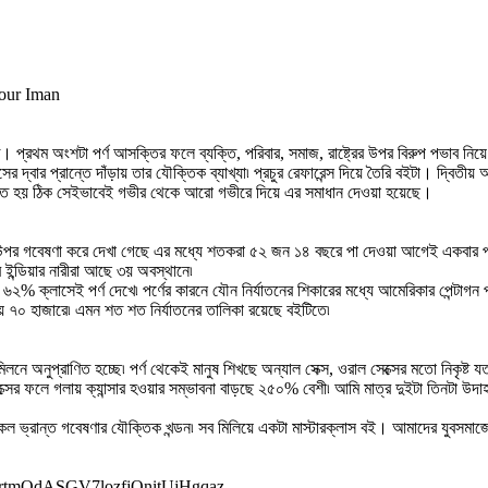
Your Iman
 প্রথম অংশটা পর্ণ আসক্তির ফলে ব্যক্তি, পরিবার, সমাজ, রাষ্ট্রের উপর বিরুপ পভাব নিয়
র দ্বার প্রান্তে দাঁড়ায় তার যৌক্তিক ব্যাখ্যা৷ প্রচুর রেফারেন্স দিয়ে তৈরি বইটা। দ্বিত
তি হয় ঠিক সেইভাবেই গভীর থেকে আরো গভীরে দিয়ে এর সমাধান দেওয়া হয়েছে।
র উপর গবেষণা করে দেখা গেছে এর মধ্যে শতকরা ৫২ জন ১৪ বছরে পা দেওয়া আগেই একবার পর
র ইন্ডিয়ার নারীরা আছে ৩য় অবস্থানে৷
 ৬২% ক্লাসেই পর্ণ দেখে৷ পর্ণের কারনে যৌন নির্যাতনের শিকারের মধ্যে আমেরিকার পেন্টা
য় ৭০ হাজারে৷ এমন শত শত নির্যাতনের তালিকা রয়েছে বইটিতে৷
 মিলনে অনুপ্রাণিত হচ্ছে৷ পর্ণ থেকেই মানুষ শিখছে অন্যাল সেক্স, ওরাল সেক্সের মতো নিকৃ
্সের ফলে গলায় ক্যান্সার হওয়ার সম্ভাবনা বাড়ছে ২৫০% বেশী৷ আমি মাত্র দুইটা তিনটা 
 ভ্রান্ত গবেষণার যৌক্তিক খন্ডন৷ সব মিলিয়ে একটা মাস্টারক্লাস বই। আমাদের যুবসমাজে
MrtmQdASGV7lozfjOnitUjHgqaz