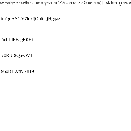
 ভ্রান্ত গবেষণার যৌক্তিক খন্ডন৷ সব মিলিয়ে একটা মাস্টারক্লাস বই। আমাদের যুবসমাজে
MrtmQdASGV7lozfjOnitUjHgqaz
PhTmbLIFEagR0Ht
q6kfc0RiU8QawWT
W16E950RHXfNN819