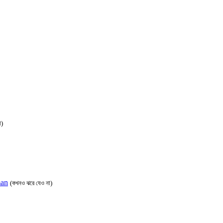
া)
man
(কখনও ঝরে যেও না)