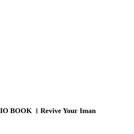
৭ । AUDIO BOOK । Revive Your Iman
Cl