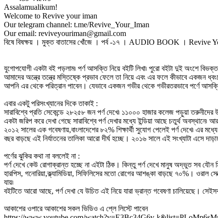
Assalamualikum!
Welcome to Revive your iman
Our telegram channel: t.me/Revive_Your_Iman
Our email: reviveyouriman@gmail.com
বিষে বিষক্ষয় । মুক্ত বাতাসের খোঁজে । পর্ব -১৭ । AUDIO BOOK । Revive 
যুগোপযোগী একটা বই পড়লাম৷ পর্ণ আসক্তি নিয়ে বইটি লিখা৷ পুরো বইটা দুই অংশে বিভক্ত।
আমাদের অন্ত্রে তন্ত্রে মস্তিষ্কে প্রভাব ফেলে তা নিয়ে এবং এর ফলে কীভাবে একজন ধ্বংসে
আপনি এর থেকে পরিত্রান পাবেন। যেভাবে একজন গভীর থেকে গভীরতরভাবে পর্ণে আসক্
এবার একটু পরিসংখ্যানের দিকে তাকাই :
সারাবিশ্বে প্রতি সেকেন্ডে ২৮২৫৮ জন পর্ণ দেখে৷ ১১০০০ হাজার কলেজ পড়ুয়া তরুনীদে
একটা জরিপ করে দেখা গেছে সারাবিশ্বে পর্ণ দেখার মধ্যে ইন্ডিয়া আছে চতুর্থ অবস্থানে৷ আ
২০১২ সালের এক গবেষণায়,বাংলাদেশের ৮২% শিক্ষার্থী সুযোগ পেলেই পর্ণ দেখে৷ এর মধ্যে
বছর বাড়ছে এই নির্যাতনের তালিকা আরো দীর্ঘ হচ্ছে। ২০১৬ সালে এই সংখ্যাটা এসে দাড়া
পর্ণের ঝুকির কথা না বললেই না :
পর্ণ দেখে কেউ রোগাক্রান্ত হচ্ছে না এইটা ঠিক। কিন্তু পর্ণ দেখে মানুষ অদ্ভুত সব যৌন
হারপিস, গনোরিয়া,ক্ল্যামিডিয়া, সিফিলিসের মতো রোগের আশঙ্কা বাড়ছে ৭০%। ওরাল সেক
যায়৷
বইটিতে আরো আছে, পর্ণ দেখা যে উচিত এই নিয়ে যারা ভ্রান্ত গবেষণা চালিয়েছে। সেইসকল
আকাশের ওপারে আকাশের সকল ভিডিও এ প্লে লিস্টে পাবেন
https://www.youtube.com/watch?v=E3Bc34G6v-k&list=PLoMp6s