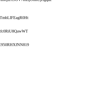
PhTmbLIFEagR0Ht
q6kfc0RiU8QawWT
W16E950RHXfNN819