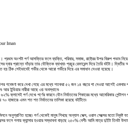
Your Iman
 প্রথম অংশটা পর্ণ আসক্তির ফলে ব্যক্তি, পরিবার, সমাজ, রাষ্ট্রের উপর বিরুপ পভাব নিয়
র দ্বার প্রান্তে দাঁড়ায় তার যৌক্তিক ব্যাখ্যা৷ প্রচুর রেফারেন্স দিয়ে তৈরি বইটা। দ্বিত
তি হয় ঠিক সেইভাবেই গভীর থেকে আরো গভীরে দিয়ে এর সমাধান দেওয়া হয়েছে।
র উপর গবেষণা করে দেখা গেছে এর মধ্যে শতকরা ৫২ জন ১৪ বছরে পা দেওয়া আগেই একবার প
ানে৷ আর ইন্ডিয়ার নারীরা আছে ৩য় অবস্থানে৷
 ৬২% ক্লাসেই পর্ণ দেখে৷ পর্ণের কারনে যৌন নির্যাতনের শিকারের মধ্যে আমেরিকার পেন্টা
য় ৭০ হাজারে৷ এমন শত শত নির্যাতনের তালিকা রয়েছে বইটিতে৷
 মিলনে অনুপ্রাণিত হচ্ছে৷ পর্ণ থেকেই মানুষ শিখছে অন্যাল সেক্স, ওরাল সেক্সের মতো নিকৃ
্সের ফলে গলায় ক্যান্সার হওয়ার সম্ভাবনা বাড়ছে ২৫০% বেশী৷ আমি মাত্র দুইটা তিনটা 