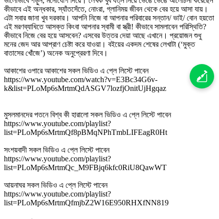
ভালোভাবে পড়ুন, মনোযোগ দিয়ে। লেখক খুব যত্ন নিয়ে ভেঙে ভেঙে আলোচনা করেছেন
কীভাবে এই অন্ধকার, স্যাঁতসেঁতে, নোংরা, গ্লানিময় জীবন থেকে বের হয়ে আসা যায়।
এটা সবার জানা খুব দরকার। আপনি নিজে বা আপনার পরিবারের সন্তান/ ভাই/ বোন হয়তো
এই মরণব্যাধিতে আসক্ত কিংবা আপনার স্বামী বা স্ত্রী! কীভাবে সামলাবেন পরিস্থিতি?
কীভাবে নিজে বের হয়ে আসবেন? এসবের উত্তর দেয়া আছে এখানে। প্রয়োজন শুধু
মনের জেদ আর আপ্রাণ চেষ্টা করে যাওয়া। বইয়ের একদম শেষের লেখাটা (‘মুক্ত
বাতাসের খোঁজে’) অনেক অনুপ্রেরণা দিবে।
আকাশের ওপারে আকাশের সকল ভিডিও এ প্লে লিস্টে পাবেন
https://www.youtube.com/watch?v=E3Bc34G6v-
k&list=PLoMp6sMrtmQdASGV7lozfjOnitUjHgqaz
মুসলমানদের পতনে বিশ্ব কী হারালো সকল ভিডিও এ প্লে লিস্টে পাবেন
https://www.youtube.com/playlist?
list=PLoMp6sMrtmQf8pBMqNPhTmbLIFEagR0Ht
সংশয়বাদী সকল ভিডিও এ প্লে লিস্টে পাবেন
https://www.youtube.com/playlist?
list=PLoMp6sMrtmQc_M9FBjq6kfc0RiU8QawWT
আয়নাঘর সকল ভিডিও এ প্লে লিস্টে পাবেন
https://www.youtube.com/playlist?
list=PLoMp6sMrtmQfmjbZ2W16E950RHXfNN819