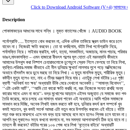
Click to Download Android Software (V+4)
আমাদের ওয়ে
Description
পোকামাকড়ের আগুনের সাথে সন্ধি । মুক্ত বাতাসের খোঁজে । AUDIO BOOK
পর্নোগ্রাফি…. ইতস্তত বোধ করবেন না, এদিক ওদিক তাকিয়ে স্ক্রল ডাউন করে চলে
যাবেন না। নিজেরই ক্ষতি করবেন। তো যা বলছিলাম, বইটা লিখা পর্নোগ্রাফি নিয়ে,
পর্নাসক্তি নিয়ে। সাইবার ক্রাইম, ধর্ষণ, হত্যা, সমকামিতা, অজাচার, মানব পাচার, পরিবার
ভাঙন,মাদকাসক্তি – এমন হাজারো বীভৎস গল্পের মূল হোতা এই মরনব্যাধি কীভাবে
আমাদের উসখুস করা নিষ্পাপ চেহারাগুলোকে চুপেচুপে স্রেফ গিলে ফেলছে তা নিয়ে লিখা,
ব্যক্তি-পরিবার-সমাজ কীভাবে এই নীল দুনিয়ার ক্ষুধার্ত লালসার লুপে পড়ে অক্সিজেনের
অভাবে হাঁসফাঁস করে ডুবে মরছে তা নিয়ে লিখা। এ মৃত্যু মানসিক মৃত্যু, শারীরিক মৃত্যু।
কষ্টহীন মৃত্যু হলেও হত, নাহ এ তীব্র যন্ত্রণা দিয়ে যায়। এতটুকু লেখা বইটার ১২৫ পৃষ্ঠা
ব্যাপী ‘অনিবার্য যত ক্ষয়’ অধ্যায়টা উঁকি মেরে দেখানো অনেকটা। ‘‘সামান্য বিনোদন’’,
‘‘এটা একটা আর্ট’’, ‘‘আমি তো কারো ক্ষতি করছি না, বরং নিজেকে সংযত রাখছি অন্য
কারোর সাথে এমন না করে’’- ভদ্র মুখোশের আড়ালে এইসব অজুহাত যে সমাজে কত পশু
তৈরি করেছে, করে চলছে এর সামান্য ধারনা পাবেন এই অধ্যায়ে।আমি পাঠক সমাজকে
সাবধান করে দিচ্ছি, অনেক লিখাই হজম করতে কষ্ট হবে, দুনিয়ার কদর্য রূপ সম্পর্কে খুব
কমই সচেতন, খুব কমই সতর্ক আমরা এটা নতুন করে উপলব্ধি করবেন এই বইয়ে। বইটা
পড়া শুরু করে মাঝপথে এসে দম বন্ধ হয়ে আসছে বলে মনে হলেও প্লিজ চলে যাবেন না।
আপনি মুখ লুকালেও সত্য কখনো বদলাবে না, সব সমস্যা আপনাআপনি ঠিক হয়ে যাবে না।
তাহলে কী করবেন? বইটার পরের ১০৬ পেজ ধরে লিখা ‘বৃত্তের বাইরে’ অধ্যায়টি