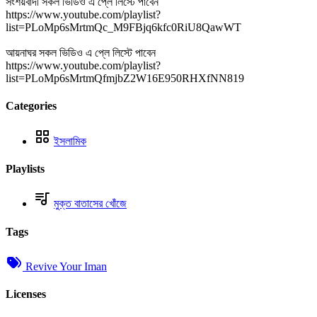
সংশয়বাদী সকল ভিডিও এ প্লে লিস্টে পাবেন
https://www.youtube.com/playlist?
list=PLoMp6sMrtmQc_M9FBjq6kfc0RiU8QawWT
আয়নাঘর সকল ভিডিও এ প্লে লিস্টে পাবেন
https://www.youtube.com/playlist?
list=PLoMp6sMrtmQfmjbZ2W16E950RHXfNN819
Categories
ইসলামিক
Playlists
মুক্ত বাতাসের খোঁজে
Tags
Revive Your Iman
Licenses