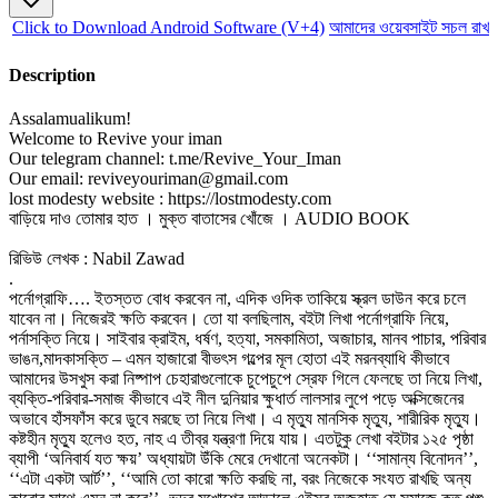
Click to Download Android Software (V+4)
আমাদের ওয়েবসাইট সচল রাখতে
Description
Assalamualikum!
Welcome to Revive your iman
Our telegram channel: t.me/Revive_Your_Iman
Our email: reviveyouriman@gmail.com
lost modesty website : https://lostmodesty.com
বাড়িয়ে দাও তোমার হাত । মুক্ত বাতাসের খোঁজে । AUDIO BOOK
রিভিউ লেখক : Nabil Zawad‎
.
পর্নোগ্রাফি…. ইতস্তত বোধ করবেন না, এদিক ওদিক তাকিয়ে স্ক্রল ডাউন করে চলে
যাবেন না। নিজেরই ক্ষতি করবেন। তো যা বলছিলাম, বইটা লিখা পর্নোগ্রাফি নিয়ে,
পর্নাসক্তি নিয়ে। সাইবার ক্রাইম, ধর্ষণ, হত্যা, সমকামিতা, অজাচার, মানব পাচার, পরিবার
ভাঙন,মাদকাসক্তি – এমন হাজারো বীভৎস গল্পের মূল হোতা এই মরনব্যাধি কীভাবে
আমাদের উসখুস করা নিষ্পাপ চেহারাগুলোকে চুপেচুপে স্রেফ গিলে ফেলছে তা নিয়ে লিখা,
ব্যক্তি-পরিবার-সমাজ কীভাবে এই নীল দুনিয়ার ক্ষুধার্ত লালসার লুপে পড়ে অক্সিজেনের
অভাবে হাঁসফাঁস করে ডুবে মরছে তা নিয়ে লিখা। এ মৃত্যু মানসিক মৃত্যু, শারীরিক মৃত্যু।
কষ্টহীন মৃত্যু হলেও হত, নাহ এ তীব্র যন্ত্রণা দিয়ে যায়। এতটুকু লেখা বইটার ১২৫ পৃষ্ঠা
ব্যাপী ‘অনিবার্য যত ক্ষয়’ অধ্যায়টা উঁকি মেরে দেখানো অনেকটা। ‘‘সামান্য বিনোদন’’,
‘‘এটা একটা আর্ট’’, ‘‘আমি তো কারো ক্ষতি করছি না, বরং নিজেকে সংযত রাখছি অন্য