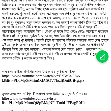
কারোর সাথে এমন না করে’’- ভদ্র মুখোশের আড়ালে এইসব অজুহাত যে সমাজে কত পশু
তৈরি করেছে, করে চলছে এর সামান্য ধারনা পাবেন এই অধ্যায়ে।আমি পাঠক সমাজকে
সাবধান করে দিচ্ছি, অনেক লিখাই হজম করতে কষ্ট হবে, দুনিয়ার কদর্য রূপ সম্পর্কে খুব
কমই সচেতন, খুব কমই সতর্ক আমরা এটা নতুন করে উপলব্ধি করবেন এই বইয়ে। বইটা
পড়া শুরু করে মাঝপথে এসে দম বন্ধ হয়ে আসছে বলে মনে হলেও প্লিজ চলে যাবেন না।
আপনি মুখ লুকালেও সত্য কখনো বদলাবে না, সব সমস্যা আপনাআপনি ঠিক হয়ে যাবে না।
তাহলে কী করবেন? বইটার পরের ১০৬ পেজ ধরে লিখা ‘বৃত্তের বাইরে’ অধ্যায়টি
ভালোভাবে পড়ুন, মনোযোগ দিয়ে। লেখক খুব যত্ন নিয়ে ভেঙে ভেঙে আলোচনা করেছেন
কীভাবে এই অন্ধকার, স্যাঁতসেঁতে, নোংরা, গ্লানিময় জীবন থেকে বের হয়ে আসা যায়।
এটা সবার জানা খুব দরকার। আপনি নিজে বা আপনার পরিবারের সন্তান/ ভাই/ বোন হয়তো
এই মরণব্যাধিতে আসক্ত কিংবা আপনার স্বামী বা স্ত্রী! কীভাবে সামলাবেন পরিস্থিতি?
কীভাবে নিজে বের হয়ে আসবেন? এসবের উত্তর দেয়া আছে এখানে। প্রয়োজন শুধু
মনের জেদ আর আপ্রাণ চেষ্টা করে যাওয়া। বইয়ের একদম শেষের লেখাটা (‘মুক্ত
বাতাসের খোঁজে’) অনেক অনুপ্রেরণা দিবে।
আকাশের ওপারে আকাশের সকল ভিডিও এ প্লে লিস্টে পাবেন
https://www.youtube.com/watch?v=E3Bc34G6v-
k&list=PLoMp6sMrtmQdASGV7lozfjOnitUjHgqaz
মুসলমানদের পতনে বিশ্ব কী হারালো সকল ভিডিও এ প্লে লিস্টে পাবেন
https://www.youtube.com/playlist?
list=PLoMp6sMrtmQf8pBMqNPhTmbLIFEagR0Ht