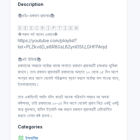
Description
i
r
n
f
📚বইঃ-রমাদান প্ল্যানার📚
g
u
s
l
🇩 🇪 🇸 🇨 🇷 🇮 🇵 🇹 🇮 🇴 🇳
l
🔷সকল পর্ব পাবেন এখানে🔷
https://youtube.com/playlist?
s
list=PLZkv6D_e8R8GsL82ynI0SfJ_GHFPArijd
c
r
📚বই রিভিউ📚
e
রমাদানের সময়কে সর্বোচ্চ কাজে লাগাতে রমাদান প্ল্যানারটি চমৎকার ভুমিকা
e
রাখবে। তবে রমাদান প্ল্যানারটি রমাদানের অন্তত ১০ থেকে ১৫ দিন আগে
n
সংগ্রহ করে আগে থেকেই পরিকল্পনা গ্রহণ করলে সর্বোচ্চ ফল পাওয়া যাবে,
ইনশাআল্লাহ।
তবে একদিনেই অর্থাৎ হটাৎ করেই অনেক পরিবর্তন সম্ভব নয় অথবা
কষ্টসাধ্য, তাই রমাদানের ১০-১৫ দিন আগে থেকেই প্ল্যান নিয়ে একটু একটু
করে কুরআন, হাদিস ইত্যাদি শুরু করলে রমাদান প্ল্যানারটি মেইনটেইন
করতে তেমন কষ্ট হবেনা।
Categories
ইসলামিক