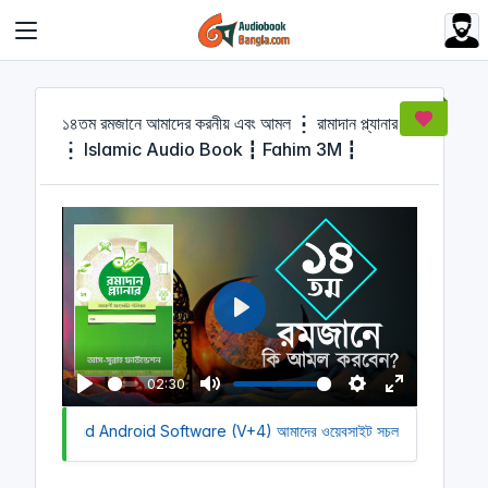
Cookies management panel
১৪তম রমজানে আমাদের করনীয় এবং আমল ┇ রামাদান প্ল্যানার
┇ Islamic Audio Book ┇ Fahim 3M ┇
P
l
a
02:30
y
P
M
S
E
to Download Android Software (V+4)
l
u
আমাদের ওয়েবসাইট সচল রাখতে আমাদের অ
e
n
a
t
t
t
y
e
t
e