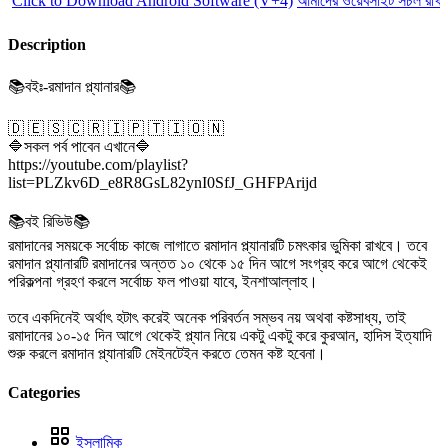
lick to Download Android Software (V+4)
আমাদের ওয়েবসাইট সচল রাখতে 
Description
📚বইঃ-রমাদান প্ল্যানার📚
🇩 🇪 🇸 🇨 🇷 🇮 🇵 🇹 🇮 🇴 🇳
🔷সকল পর্ব পাবেন এখানে🔷
https://youtube.com/playlist?
list=PLZkv6D_e8R8GsL82ynI0SfJ_GHFPArijd
📚বই রিভিউ📚
রমাদানের সময়কে সর্বোচ্চ কাজে লাগাতে রমাদান প্ল্যানারটি চমৎকার ভুমিকা রাখবে। তবে
রমাদান প্ল্যানারটি রমাদানের অন্তত ১০ থেকে ১৫ দিন আগে সংগ্রহ করে আগে থেকেই
পরিকল্পনা গ্রহণ করলে সর্বোচ্চ ফল পাওয়া যাবে, ইনশাআল্লাহ।
তবে একদিনেই অর্থাৎ হটাৎ করেই অনেক পরিবর্তন সম্ভব নয় অথবা কষ্টসাধ্য, তাই
রমাদানের ১০-১৫ দিন আগে থেকেই প্ল্যান নিয়ে একটু একটু করে কুরআন, হাদিস ইত্যাদি
শুরু করলে রমাদান প্ল্যানারটি মেইনটেইন করতে তেমন কষ্ট হবেনা।
Categories
ইসলামিক